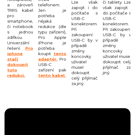
Lze však
či tablety. Lze
a zároveň
telefonem.
zapojit i do
však zapojit i
TRRS kabel
Jen je
počítače s
do počítače s
pro
potřeba
USB-C
USB-C
smartphone,
nějaká
konektorem.
konektorem.
či notebook
redukce (dle
Při
Při zakoupení
s jednou
typu zařízení),
zakoupení
USB-C by v
zdířkou.
Pro Apple
USB-C by v
případě
Univerzální
iPhone je
případě
změny
řešení.
Pro
potřeba
změny
koncovky
iphone
koupit
tento
koncovky
uživatel musel
stačí
adaptér.
Pro
uživatel
dokoupit celý
dokoupit
USB-C
musel
přijímač za
tuto
zařízení pak
dokoupit
jiný.
redukci.
tento kabel.
celý přijímač
za jiný.