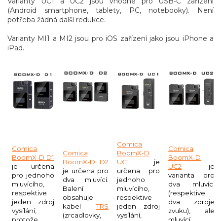
Varianty UC1 a UC2 jsou vhodné pro USB-C zařízení
(Android smartphone, tablety, PC, notebooky). Není
potřeba žádná další redukce.
Varianty MI1 a MI2 jsou pro iOS zařízení jako jsou iPhone a
iPad.
Comica
Comica
Comica
Comica
BoomX-D
BoomX-D D1
BoomX-D
BoomX-D D2
UC1
je
je určena
UC2
je
je určena pro
určena pro
pro jednoho
varianta pro
dva mluvící.
jednoho
mluvícího,
dva mluvící
Balení
mluvícího,
respektive
(respektive
obsahuje
respektive
jeden zdroj
dva zdroje
kabel
TRS
jeden zdroj
vysílání,
zvuku), ale
(zrcadlovky,
vysílání,
protože
mluvící