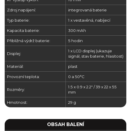
Zdroj napájení:
integrovaná baterie
Typ baterie:
1 x vestavěná, nabíjecí
Kapacita baterie:
300 mAh
Přibližná výdrž baterie:
5 hodin
1 x LCD displej (ukazuje
Displej:
signál, stav baterie, hlasitost)
Materiál:
plast
Provozní teplota:
0 a 50°C
1.5 x 0.9 x 2.2" / 39 x 22 x 55
Rozměry:
mm
Hmotnost:
29 g
OBSAH BALENÍ