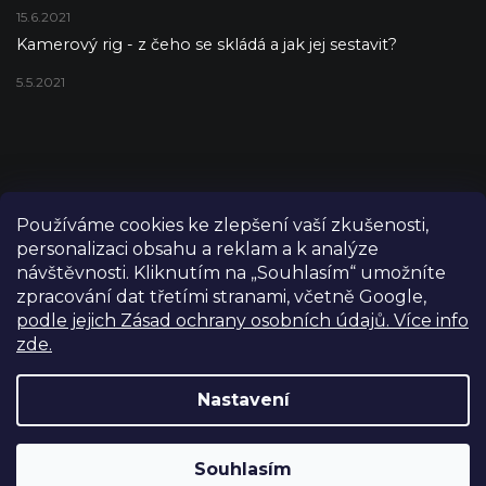
15.6.2021
Kamerový rig - z čeho se skládá a jak jej sestavit?
5.5.2021
Používáme cookies ke zlepšení vaší zkušenosti,
personalizaci obsahu a reklam a k analýze
návštěvnosti. Kliknutím na „Souhlasím“ umožníte
zpracování dat třetími stranami, včetně Google,
podle jejich Zásad ochrany osobních údajů. Více info
zde.
Copyright 2026
FILM-TECHNIKA
. Všechna práva vyhrazena.
Upravit nastavení cookies
Nastavení
Grafický návrh vytvořil a nakódoval
Shoptetak.cz
Výdejní sklad Praha: PO–PÁ 8:00–16:00. Při objednání a
Souhlasím
Vytvořil Shoptet
úhradě lze zboží vyzvednout ještě tentýž den.