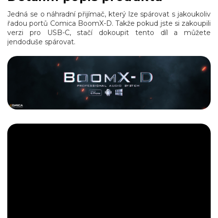
Jedná se o náhradní přijímač, který lze spárovat s jakoukoliv
řadou portů Comica BoomX-D. Takže pokud jste si zakoupili
verzi pro USB-C, stačí dokoupit tento díl a můžete
jendoduše spárovat.