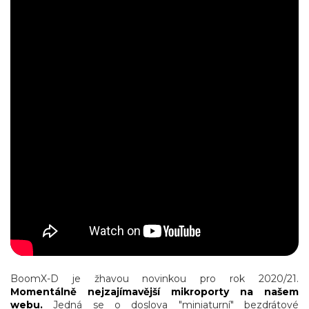
BoomX-D je žhavou novinkou pro rok 2020/21.
Momentálně nejzajímavější mikroporty na našem
webu.
Jedná se o doslova "miniaturní" bezdrátové