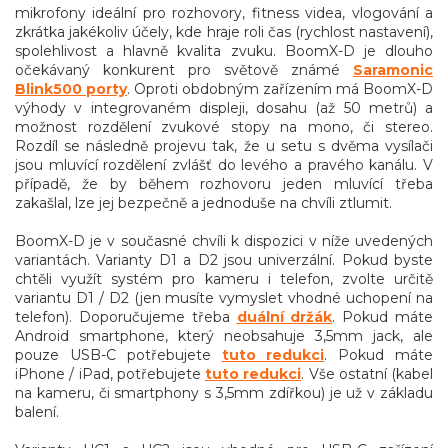
mikrofony ideální pro rozhovory, fitness videa, vlogování a
zkrátka jakékoliv účely, kde hraje roli čas (rychlost nastavení),
spolehlivost a hlavně kvalita zvuku. BoomX-D je dlouho
očekávaný konkurent pro světově známé
Saramonic
Blink500 porty
. Oproti obdobným zařízením má BoomX-D
výhody v integrovaném displeji, dosahu (až 50 metrů) a
možnost rozdělení zvukové stopy na mono, či stereo.
Rozdíl se následně projevu tak, že u setu s dvěma vysílači
jsou mluvící rozdělení zvlášť do levého a pravého kanálu. V
případě, že by během rozhovoru jeden mluvící třeba
zakašlal, lze jej bezpečně a jednoduše na chvíli ztlumit.
BoomX-D je v současné chvíli k dispozici v níže uvedených
variantách. Varianty D1 a D2 jsou univerzální. Pokud byste
chtěli využít systém pro kameru i telefon, zvolte určitě
variantu D1 / D2 (jen musíte vymyslet vhodné uchopení na
telefon). Doporučujeme třeba
duální držák
. Pokud máte
Android smartphone, který neobsahuje 3,5mm jack, ale
pouze USB-C potřebujete
tuto redukci
. Pokud máte
iPhone / iPad, potřebujete
tuto redukci
. Vše ostatní (kabel
na kameru, či smartphony s 3,5mm zdířkou) je už v základu
balení.