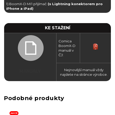
1) BoomX-D MI1 přijímač
(s Lightning konektorem pro
iPhone a iPad)
KE STAŽENÍ
Comica
BoomX-D
manuál v
ČJ:
Nejnovější manuál vždy
MANUÁLY
najdete na stránce výrobce.
AKCE