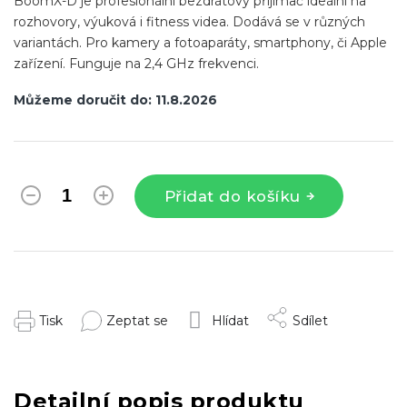
BoomX-D je profesionální bezdrátový přijímač ideální na
rozhovory, výuková i fitness videa. Dodává se v různých
variantách. Pro kamery a fotoaparáty, smartphony, či Apple
zařízení. Funguje na 2,4 GHz frekvenci.
Můžeme doručit do:
11.8.2026
Přidat do košíku
Tisk
Zeptat se
Hlídat
Sdílet
Detailní popis produktu