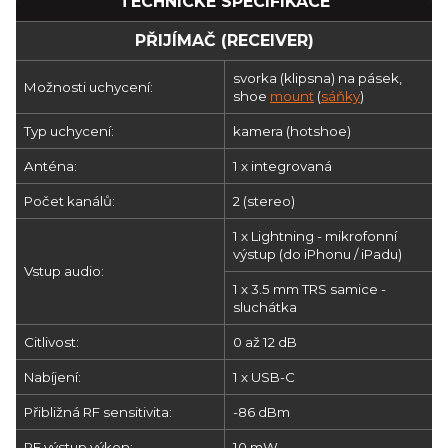
TECHNICKÉ SPECIFIKACE
PŘIJÍMAČ (RECEIVER)
svorka (klipsna) na pásek,
Možnosti uchycení:
shoe
mount
(
sáňky
)
Typ uchycení:
kamera (hotshoe)
Anténa:
1 x integrovaná
Počet kanálů:
2 (stereo)
1 x Lightning - mikrofonní
výstup (do iPhonu / iPadu)
Vstup audio:
1 x 3.5 mm TRS samice -
sluchátka
Citlivost:
0 až 12 dB
Nabíjení:
1 x USB-C
Přibližná RF sensitivita:
-86 dBm
RF výstup výkon:
10 mW