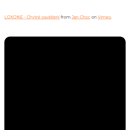
LOXONE - Chytré osvětlení
from
Jan Choc
on
Vimeo
.