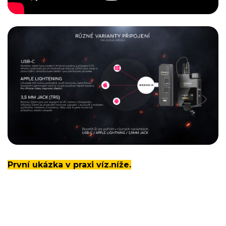
První ukázka v praxi víz.níže.