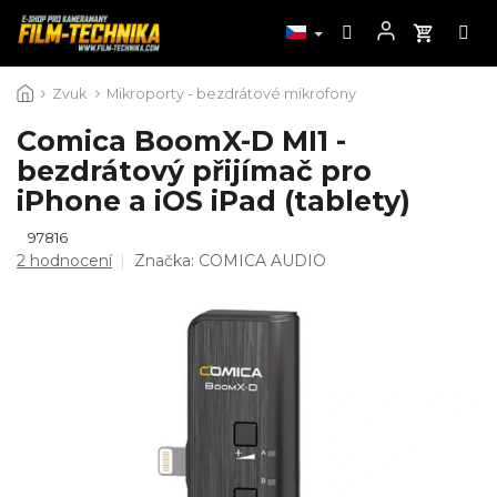
Přejít
Zvuk
Mikroporty - bezdrátové mikrofony
na
obsah
Comica BoomX-D MI1 -
bezdrátový přijímač pro
iPhone a iOS iPad (tablety)
97816
Průměrné
2 hodnocení
Značka:
COMICA AUDIO
hodnocení
produktu
je
5,0
z
5
hvězdiček.