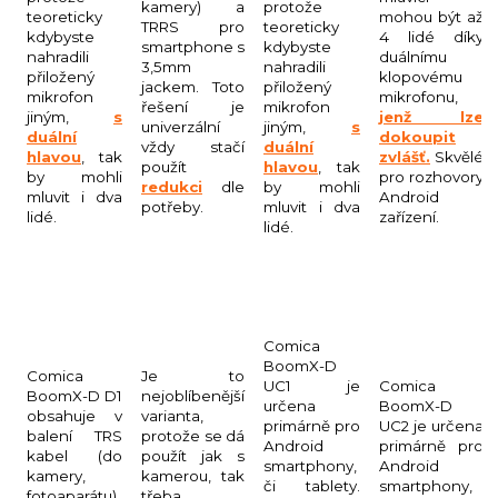
kamery) a
protože
teoreticky
mohou být až
TRRS pro
teoreticky
kdybyste
4 lidé díky
smartphone s
kdybyste
nahradili
duálnímu
3,5mm
nahradili
přiložený
klopovému
jackem. Toto
přiložený
mikrofon
mikrofonu,
řešení je
mikrofon
jiným,
s
jenž lze
univerzální
jiným,
s
duální
dokoupit
vždy stačí
duální
hlavou
, tak
zvlášť.
Skvělé
použít
hlavou
, tak
by mohli
pro rozhovory
redukci
dle
by mohli
mluvit i dva
Android
potřeby.
mluvit i dva
lidé.
zařízení.
lidé.
Comica
BoomX-D
Comica
Je to
UC1 je
Comica
BoomX-D D1
nejoblíbenější
určena
BoomX-D
obsahuje v
varianta,
primárně pro
UC2 je určena
balení TRS
protože se dá
Android
primárně pro
kabel (do
použít jak s
smartphony,
Android
kamery,
kamerou, tak
či tablety.
smartphony,
fotoaparátu)
třeba