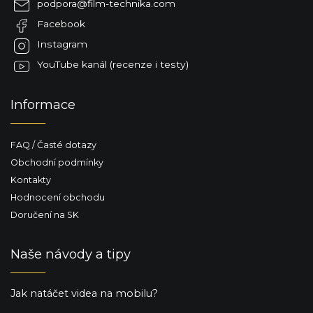
podpora
@
film-technika.com
t
Facebook
í
Instagram
YouTube kanál (recenze i testy)
Informace
FAQ / Časté dotazy
Obchodní podmínky
Kontakty
Hodnocení obchodu
Doručení na SK
Naše návody a tipy
Jak natáčet videa na mobilu?