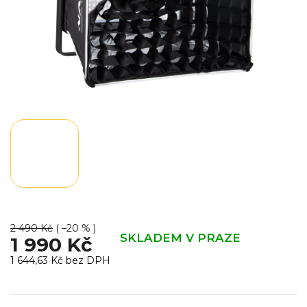
2 490 Kč
( –20 % )
SKLADEM V PRAZE
1 990 Kč
1 644,63 Kč bez DPH
Měrná
cena: