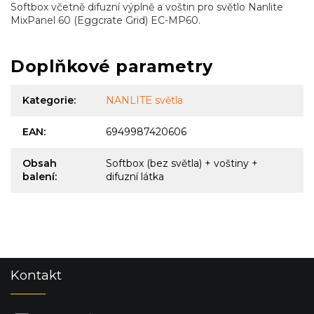
Softbox včetně difuzní výplně a voštin pro světlo Nanlite
MixPanel 60
(Eggcrate Grid) EC-MP60.
Doplňkové parametry
Kategorie
:
NANLITE světla
EAN
:
6949987420606
Obsah
Softbox (bez světla) + voštiny +
balení
:
difuzní látka
Z
Kontakt
á
p
a