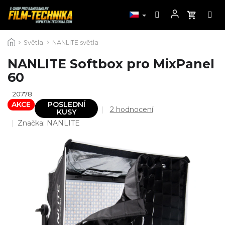
Přejít
Světla
NANLITE světla
na
obsah
NANLITE Softbox pro MixPanel
60
20778
AKCE
POSLEDNÍ
Průměrné
2 hodnocení
KUSY
hodnocení
Značka:
NANLITE
produktu
je
5,0
z
5
hvězdiček.