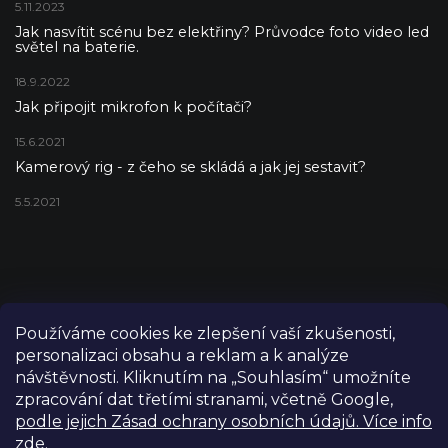
5.11.2023
Jak nasvítit scénu bez elektřiny? Průvodce foto video led
světel na baterie.
18.9.2022
Jak připojit mikrofon k počítači?
15.6.2021
Kamerový rig - z čeho se skládá a jak jej sestavit?
5.5.2021
Používáme cookies ke zlepšení vaší zkušenosti,
personalizaci obsahu a reklam a k analýze
návštěvnosti. Kliknutím na „Souhlasím“ umožníte
zpracování dat třetími stranami, včetně Google,
podle jejich Zásad ochrany osobních údajů. Více info
zde.