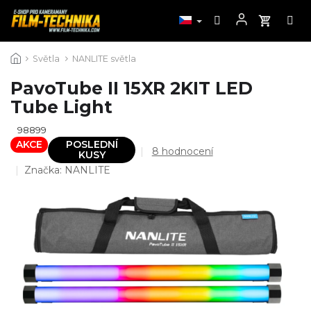
Přejít
Světla
NANLITE světla
na
obsah
PavoTube II 15XR 2KIT LED
Tube Light
98899
AKCE
POSLEDNÍ
Průměrné
8 hodnocení
KUSY
hodnocení
Značka:
NANLITE
produktu
je
4,9
z
5
hvězdiček.