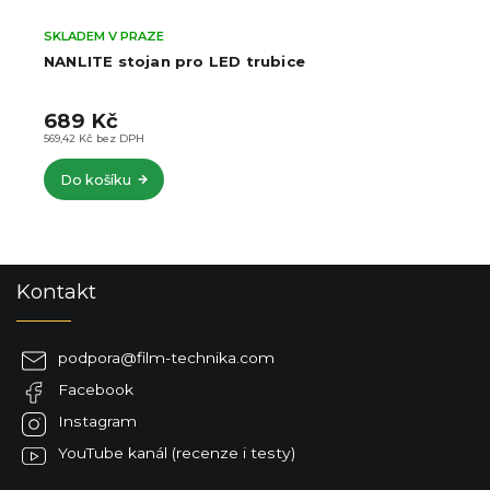
SKLADEM V PRAZE
NANLITE stojan pro LED trubice
689 Kč
569,42 Kč bez DPH
Do košíku
Z
Kontakt
á
p
a
podpora
@
film-technika.com
t
Facebook
í
Instagram
YouTube kanál (recenze i testy)