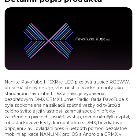
Nanlite PavoTube II 15XR je LED pixelová trubice RGBWW,
která má stejný design, vlastnosti a fyzické atributy jako
standardní PavoTube II 15X a navíc je vybavena
bezdrátovým DMX CRMX LumenRadio. Řada PavoTube X
byla zdokonalena na základě zpětné vazby od tvůrců z
celého světa a její vlastnosti zahrnují speciální efekty
založené na pixelech, jasnější výstup, rovnoměrnější rozptyl,
robustní kovové kryty, kompatibilitu s DMX, bezdrátové
připojení 2,4G, ovládání přes Bluetooth pomocí bezplatné
mobilní aplikace NANLINK pro iOS a Android a CRMX v