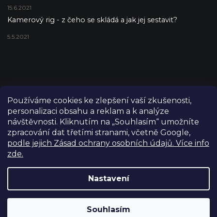
15.6.2021
Kamerový rig - z čeho se skládá a jak jej sestavit?
5.5.2021
Používáme cookies ke zlepšení vaší zkušenosti,
personalizaci obsahu a reklam a k analýze
návštěvnosti. Kliknutím na „Souhlasím“ umožníte
zpracování dat třetími stranami, včetně Google,
podle jejich Zásad ochrany osobních údajů. Více info
zde.
Copyright 2026
FILM-TECHNIKA
. Všechna práva vyhrazena.
Upravit nastavení cookies
Nastavení
Grafický návrh vytvořil a nakódoval
Shoptetak.cz
Výdejní sklad Praha: PO–PÁ 8:00–16:00. Při objednání a
Souhlasím
Vytvořil Shoptet
úhradě lze zboží vyzvednout ještě tentýž den.