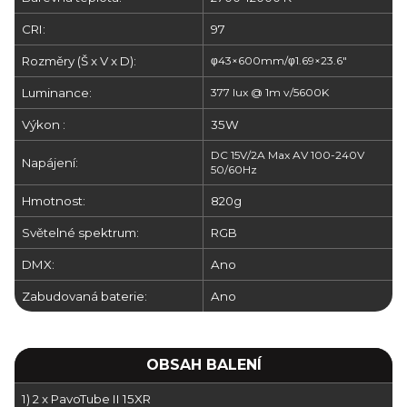
CRI:
97
Rozměry (Š x V x D):
φ43×600mm/φ1.69×23.6"
Luminance:
377 lux @ 1m v/5600K
Výkon :
35W
DC 15V/2A Max AV 100-240V
Napájení:
50/60Hz
Hmotnost:
820g
Světelné spektrum:
RGB
DMX:
Ano
Zabudovaná baterie:
Ano
OBSAH BALENÍ
1) 2 x PavoTube II 15XR