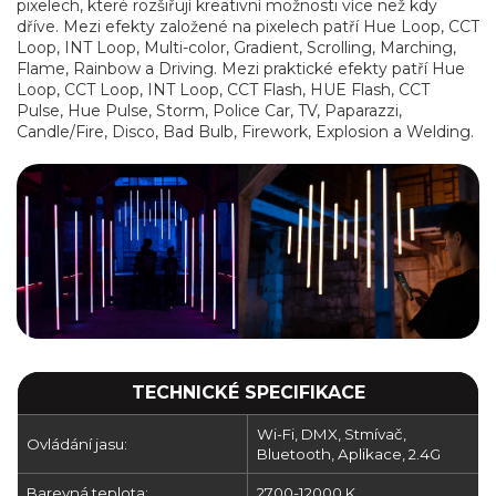
pixelech, které rozšiřují kreativní možnosti více než kdy
dříve. Mezi efekty založené na pixelech patří Hue Loop, CCT
Loop, INT Loop, Multi-color, Gradient, Scrolling, Marching,
Flame, Rainbow a Driving. Mezi praktické efekty patří Hue
Loop, CCT Loop, INT Loop, CCT Flash, HUE Flash, CCT
Pulse, Hue Pulse, Storm, Police Car, TV, Paparazzi,
Candle/Fire, Disco, Bad Bulb, Firework, Explosion a Welding.
TECHNICKÉ SPECIFIKACE
Wi-Fi, DMX, Stmívač,
Ovládání jasu:
Bluetooth, Aplikace, 2.4G
Barevná teplota:
2700-12000 K