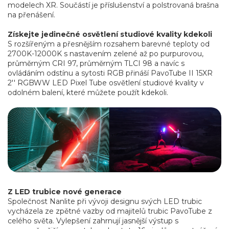
modelech XR. Součástí je příslušenství a polstrovaná brašna
na přenášení.
Získejte jedinečné osvětlení studiové kvality kdekoli
S rozšířeným a přesnějším rozsahem barevné teploty od
2700K-12000K s nastavením zelené až po purpurovou,
průměrným CRI 97, průměrným TLCI 98 a navíc s
ovládáním odstínu a sytosti RGB přináší PavoTube II 15XR
2'' RGBWW LED Pixel Tube osvětlení studiové kvality v
odolném balení, které můžete použít kdekoli.
Z LED trubice nové generace
Společnost Nanlite při vývoji designu svých LED trubic
vycházela ze zpětné vazby od majitelů trubic PavoTube z
celého světa. Vylepšení zahrnují jasnější výstup s