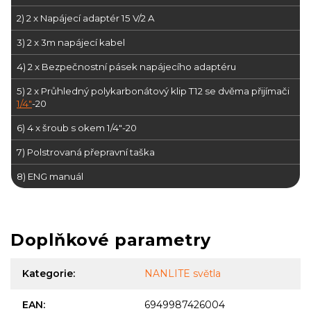
2) 2 x Napájecí adaptér 15 V/2 A
3) 2 x
3m napájecí kabel
4) 2 x Bezpečnostní pásek napájecího adaptéru
5) 2 x Průhledný polykarbonátový klip T12 se dvěma přijímači
1/4"
-20
6) 4 x šroub s okem 1/4"-20
7) Polstrovaná přepravní taška
8) ENG manuál
Doplňkové parametry
Kategorie
:
NANLITE světla
EAN
:
6949987426004