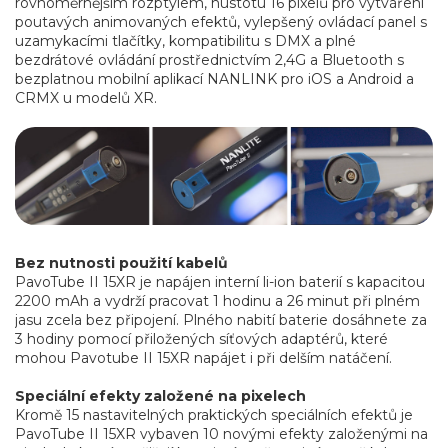
rovnoměrnějším rozptylem, hustotu 16 pixelů pro vytváření
poutavých animovaných efektů, vylepšený ovládací panel s
uzamykacími tlačítky, kompatibilitu s DMX a plné
bezdrátové ovládání prostřednictvím 2,4G a Bluetooth s
bezplatnou mobilní aplikací NANLINK pro iOS a Android a
CRMX u modelů XR.
Bez nutnosti použití kabelů
PavoTube II 15XR je napájen interní li-ion baterií s kapacitou
2200 mAh a vydrží pracovat 1 hodinu a 26 minut při plném
jasu zcela bez připojení. Plného nabití baterie dosáhnete za
3 hodiny pomocí přiložených síťových adaptérů, které
mohou Pavotube II 15XR napájet i při delším natáčení.
Speciální efekty založené na pixelech
Kromě 15 nastavitelných praktických speciálních efektů je
PavoTube II 15XR vybaven 10 novými efekty založenými na