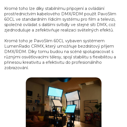
Kromě toho lze díky stabilnímu připojení a ovládání
prostřednictvím kabelového DMX/RDM použít PavoSlim
60CL ve standardním řídicím systému pro film a televizi,
společně ovládat s dalšími svítidly ve stejné síti DMX, což
zjednodušuje a zefektivňuje realizaci světelných efektů.
Kromě toho je PavoSlim 60CL vybaven systémem
LumenRadio CRMX, který umožňuje bezdrátový příjem
DMX/RDM. Díky tomu budou na scéně spolupracovat s
různými osvětlovacími tělesy, spojí stabilitu s flexibilitou a
přinesou kreativitu a efektivitu do profesionálního
zobrazování.