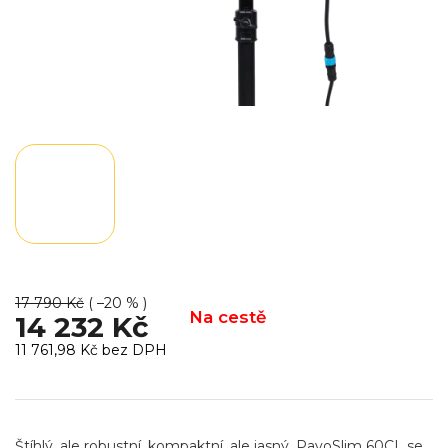
17 790 Kč
( –20 % )
Na cestě
14 232 Kč
11 761,98 Kč bez DPH
Měrná
cena:
Štíhlý, ale robustní, kompaktní, ale jasný. PavoSlim 60CL se