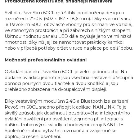
Prodloužená konstrukce, snadnější nastavení
Svítidlo PavoSlim 60CL má štíhlý, prodloužený design o
rozměrech 2'×0,5' (602 × 152 × 18,6 mm). Díky svému tvaru
je PavoSlim 60CL obzvláště vhodný pro snímání ve vozidle,
ve stísněných prostorách a při záběrech s nízkým stropem.
Užitnou hodnotu panelu LED dále zvyšuje jeho velmi nízká
hmotnost, díky níž jej lze namontovat prakticky kamkoli
nebo v případě potřeby držet v ruce na place po delší dobu.
Možnosti profesionálního ovládání
Ovládání panelu PavoSlim 60CL je velmi jednoduché. Na
dodané ovládací jednotce jsou všechna nastavení přístupná
pomocí pouhých dvou tlačítek a dvou knoflíků a jsou
přehledně zobrazena na dvoupalcovém displeji.
Díky vestavěným modulům 2.4G a Bluetooth lze zařízení
PavoSlim 60CL snadno připojit k aplikaci NANLINK. To je
skvělý způsob, jak dosáhnout bezdrátového inteligentního
ovládání osvětlení pro osvětlení, zejména při integraci s
dalšími trubicovými svítidly a bodovými zdroji NANLITE.
Společně mohou vytvářet rozmanitá a vzájemně se
doplňující řešení osvětlení.