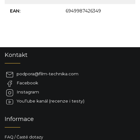
EAN
:
6949987426349
Z
Kontakt
á
p
a
podpora
@
film-technika.com
t
Facebook
í
Instagram
YouTube kanál (recenze i testy)
Informace
FAQ / Časté dotazy