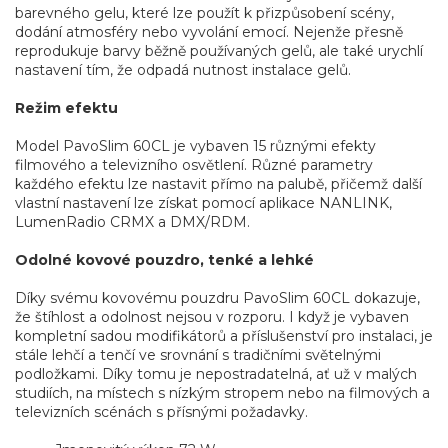
barevného gelu, které lze použít k přizpůsobení scény,
dodání atmosféry nebo vyvolání emocí. Nejenže přesně
reprodukuje barvy běžně používaných gelů, ale také urychlí
nastavení tím, že odpadá nutnost instalace gelů.
Režim efektu
Model PavoSlim 60CL je vybaven 15 různými efekty
filmového a televizního osvětlení. Různé parametry
každého efektu lze nastavit přímo na palubě, přičemž další
vlastní nastavení lze získat pomocí aplikace NANLINK,
LumenRadio CRMX a DMX/RDM.
Odolné kovové pouzdro, tenké a lehké
Díky svému kovovému pouzdru PavoSlim 60CL dokazuje,
že štíhlost a odolnost nejsou v rozporu. I když je vybaven
kompletní sadou modifikátorů a příslušenství pro instalaci, je
stále lehčí a tenčí ve srovnání s tradičními světelnými
podložkami. Díky tomu je nepostradatelná, ať už v malých
studiích, na místech s nízkým stropem nebo na filmových a
televizních scénách s přísnými požadavky.