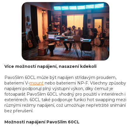
Více možností napájení, nasazení kdekoli
PavoSlim 60CL může být napájen střídavým proudem,
bateriemi V-
mount
nebo bateriemi NP-F. Všechny způsoby
napájení podporují plný výstupní výkon, díky čemuž je
fotoaparát PavoSlim 60CL vhodný pro použití v interiérech i
exteriérech. 60CL také podporuje funkci hot swapping mezi
různými režimy napájení, což umožňuje nepřetržité snímání
bez přerušení.
Možnosti napájení PavoSlim 60CL