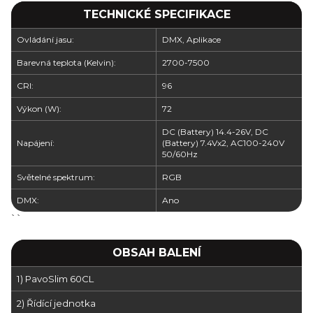
TECHNICKÉ SPECIFIKACE
Ovládání jasu:
DMX, Aplikace
Barevná teplota (Kelvin):
2700-7500
CRI:
96
Výkon (W):
72
DC (Battery) 14.4-26V, DC
Napájení:
(Battery) 7.4Vx2, AC100-240V
50/60Hz
Světelné spektrum:
RGB
DMX:
Ano
``
OBSAH BALENÍ
1) PavoSlim 60CL
2) Řídící jednotka