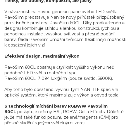
Tenký, ale odolný, kompaktní, ale jasný
V návaznosti na novou generaci panelového LED světla
PavoSlim představuje Nanlite nový přírůstek přizpůsobený
pro stísněné prostory: PavoSlim 60CL. Díky prodlouženému
designu kombinuje štíhlou a lehkou konstrukci, rychlou a
pohodlnou instalaci, vysokou svítivost a přesné podání
barev. Řada PavoSlim umožní tvůrcům flexibilnější možnosti
k dosažení jejich vizí.
Efektivní design, maximální výkon
PavoSlim 60CL dosahuje čtyřikrát vyššího výkonu než
podobné LED světla matného typu.
PavoSlim 60CL: 7 094 lux@1m (pouze světlo, 5600K).
Aby toho bylo dosaženo, vyvinul tým NANLITE speciální
optický systém, který maximalizuje výkon a odvod tepla.
S technologií míchání barev RGBWW PavoSlim
60CL
poskytuje režimy HSI, RGBW, Gel a Effects. Důležité
je, že má také funkci posunu zelené/magenta (G/M) pro
přesné sladění s jinými světelnými zdroji.