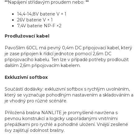
**Napájení střídavým proudem nebo: **
14,4-14,8V baterie V × 1
26V baterie V × 1
7,4V baterie NP-F ×2
Prodlužovací kabel
PavoSlim 60CL má pevný 0,4m DC připojovací kabel, který
je zase připojen k řídicí jednotce pomocí 2,6m DC
připojovacího kabelu. Ten lze v případě potřeby prodloužit
dalším 2,6m připojovacím kabelem.
Exkluzivní softbox
Součástí dodávky: exkluzivní softbox s rychlým uvolněním,
který se vyznačuje pohodlným nastavením a skladováním a
je vhodný pro různé scénáře.
Přiložená brašna NANLITE je promyšleně navržena s
pevnou konstrukcí a logicky uspořádanými vnitřními
přepážkami pro rychlé a pohodlné uložení. Vnější zesílené
švy zajišťují odolnost brašny.