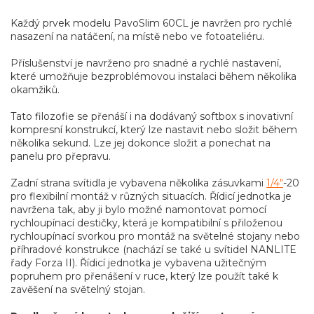
Každý prvek modelu PavoSlim 60CL je navržen pro rychlé
nasazení na natáčení, na místě nebo ve fotoateliéru.
Příslušenství je navrženo pro snadné a rychlé nastavení,
které umožňuje bezproblémovou instalaci během několika
okamžiků.
Tato filozofie se přenáší i na dodávaný softbox s inovativní
kompresní konstrukcí, který lze nastavit nebo složit během
několika sekund. Lze jej dokonce složit a ponechat na
panelu pro přepravu.
Zadní strana svítidla je vybavena několika zásuvkami
1/4"
-20
pro flexibilní montáž v různých situacích. Řídicí jednotka je
navržena tak, aby ji bylo možné namontovat pomocí
rychloupínací destičky, která je kompatibilní s přiloženou
rychloupínací svorkou pro montáž na světelné stojany nebo
příhradové konstrukce (nachází se také u svítidel NANLITE
řady Forza II). Řídicí jednotka je vybavena užitečným
popruhem pro přenášení v ruce, který lze použít také k
zavěšení na světelný stojan.