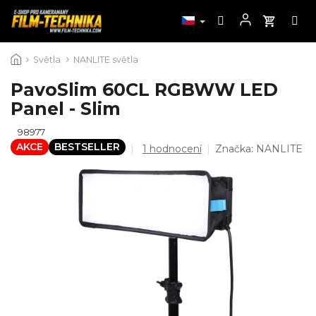
Přejít
Světla
NANLITE světla
na
obsah
PavoSlim 60CL RGBWW LED
Panel - Slim
98977
AKCE
BESTSELLER
Průměrné
1 hodnocení
Značka:
NANLITE
hodnocení
produktu
je
5,0
z
5
hvězdiček.