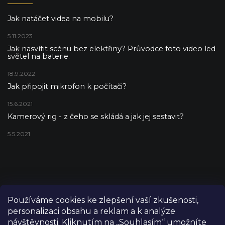
Jak natáčet videa na mobilu?
5.11.2023
Jak nasvítit scénu bez elektřiny? Průvodce foto video led
světel na baterie.
18.9.2022
Jak připojit mikrofon k počítači?
15.6.2021
Kamerový rig - z čeho se skládá a jak jej sestavit?
5.5.2021
Používáme cookies ke zlepšení vaší zkušenosti,
personalizaci obsahu a reklam a k analýze
návštěvnosti. Kliknutím na „Souhlasím“ umožníte