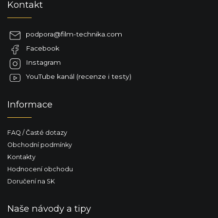
Kontakt
á
á
d
p
a
a
c
podpora
@
film-technika.com
t
í
Facebook
í
p
r
Instagram
v
YouTube kanál (recenze i testy)
k
y
v
Informace
ý
p
i
FAQ / Časté dotazy
s
u
Obchodní podmínky
Kontakty
Hodnocení obchodu
Doručení na SK
Naše návody a tipy