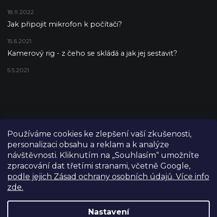
18.9.2022
Jak připojit mikrofon k počítači?
15.6.2021
Kamerový rig - z čeho se skládá a jak jej sestavit?
5.5.2021
Používáme cookies ke zlepšení vaší zkušenosti,
personalizaci obsahu a reklam a k analýze
návštěvnosti. Kliknutím na „Souhlasím“ umožníte
zpracování dat třetími stranami, včetně Google,
podle jejich Zásad ochrany osobních údajů. Více info
zde.
Copyright 2026
FILM-TECHNIKA
. Všechna práva vyhrazena.
Upravit nastavení cookies
Nastavení