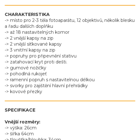
CHARAKTERISTIKA
-> místo pro 2-3 těla fotoaparátu, 12 objektivů, několik blesku
a řadu dalších doplňku
-> až 18 nastavitelných komor
-> 2 vnější kapsy na zip
-> 2 vnější síťkované kapsy
-> 3 vnitřní kapsy na zip
-> popruhy pro připevnění stativu
-> zatahovací kryt proti dešti.
-> gumové nožičky
-> pohodlná rukojeť
-> ramenní popruh s nastavitelnou délkou
-> svorky pro zajištění hlavní přehrádky
-> kovové přezky
SPECIFIKACE
Vnější rozměry:
-> výška: 26cm
-> šířka 64cm
-> tloušťka/hloubka: 34cm