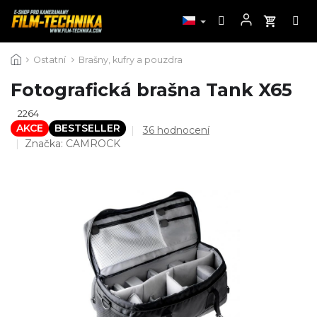
Přejít
Ostatní
Brašny, kufry a pouzdra
na
obsah
Fotografická brašna Tank X65
2264
AKCE
BESTSELLER
Průměrné
36 hodnocení
hodnocení
Značka:
CAMROCK
produktu
je
4,5
z
5
hvězdiček.