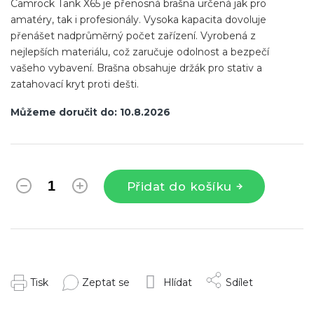
Camrock Tank X65 je přenosná brašna určená jak pro
amatéry, tak i profesionály. Vysoka kapacita dovoluje
přenášet nadprůměrný počet zařízení. Vyrobená z
nejlepších materiálu, což zaručuje odolnost a bezpečí
vašeho vybavení. Brašna obsahuje držák pro stativ a
zatahovací kryt proti dešti.
Můžeme doručit do:
10.8.2026
Přidat do košíku
Tisk
Zeptat se
Hlídat
Sdílet