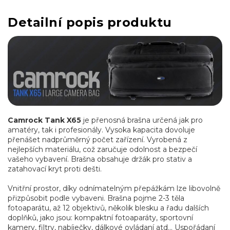
Detailní popis produktu
Camrock Tank X65
je přenosná brašna určená jak pro
amatéry, tak i profesionály. Vysoka kapacita dovoluje
přenášet nadprůměrný počet zařízení. Vyrobená z
nejlepších materiálu, což zaručuje odolnost a bezpečí
vašeho vybavení. Brašna obsahuje držák pro stativ a
zatahovací kryt proti dešti.
Vnitřní prostor, díky odnímatelným přepážkám lze libovolně
přizpůsobit podle vybaveni. Brašna pojme 2-3 těla
fotoaparátu, až 12 objektivů, několik blesku a řadu dalších
doplňků, jako jsou: kompaktní fotoaparáty, sportovní
kamery, filtry, nabíječky, dálkové ovládaní atd... Uspořádaní