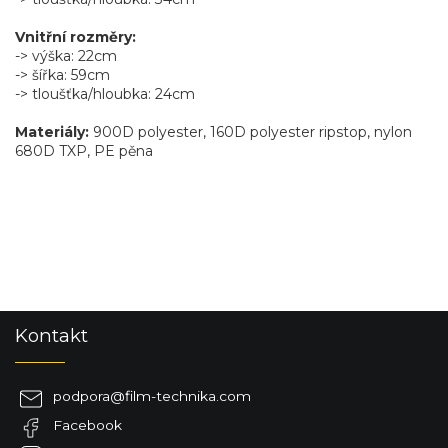
Vnitřní rozměry:
-> výška: 22cm
-> šířka: 59cm
-> tloušťka/hloubka: 24cm
Materiály:
900D polyester, 160D polyester ripstop, nylon
680D TXP, PE pěna
Z
Kontakt
á
p
a
podpora
@
film-technika.com
t
Facebook
í