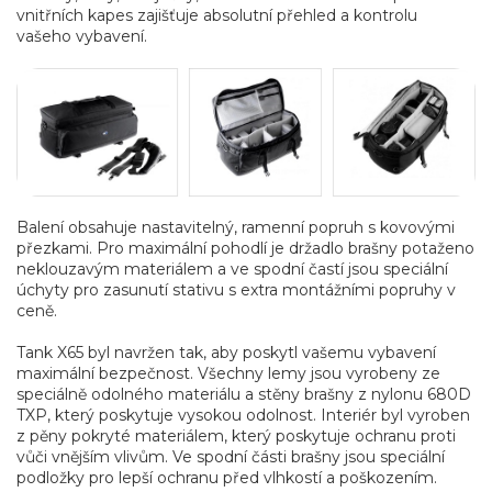
vnitřních kapes zajišťuje absolutní přehled a kontrolu
vašeho vybavení.
Balení obsahuje nastavitelný, ramenní popruh s kovovými
přezkami. Pro maximální pohodlí je držadlo brašny potaženo
neklouzavým materiálem a ve spodní častí jsou speciální
úchyty pro zasunutí stativu s extra montážními popruhy v
ceně.
Tank X65 byl navržen tak, aby poskytl vašemu vybavení
maximální bezpečnost. Všechny lemy jsou vyrobeny ze
speciálně odolného materiálu a stěny brašny z nylonu 680D
TXP, který poskytuje vysokou odolnost. Interiér byl vyroben
z pěny pokryté materiálem, který poskytuje ochranu proti
vůči vnějším vlivům. Ve spodní části brašny jsou speciální
podložky pro lepší ochranu před vlhkostí a poškozením.