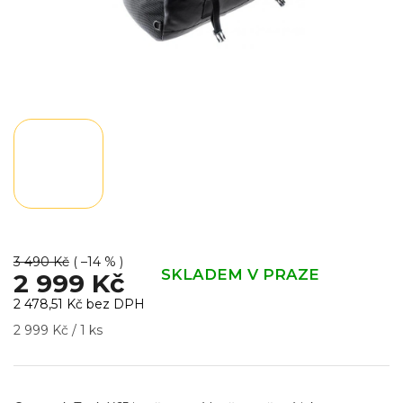
3 490 Kč
( –14 % )
SKLADEM V PRAZE
2 999 Kč
2 478,51 Kč bez DPH
Měrná
2 999 Kč / 1 ks
cena: