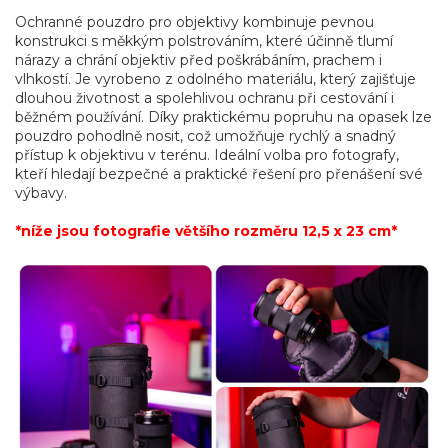
Ochranné pouzdro pro objektivy kombinuje pevnou
konstrukci s měkkým polstrováním, které účinně tlumí
nárazy a chrání objektiv před poškrábáním, prachem i
vlhkostí. Je vyrobeno z odolného materiálu, který zajišťuje
dlouhou životnost a spolehlivou ochranu při cestování i
běžném používání. Díky praktickému popruhu na opasek lze
pouzdro pohodlně nosit, což umožňuje rychlý a snadný
přístup k objektivu v terénu. Ideální volba pro fotografy,
kteří hledají bezpečné a praktické řešení pro přenášení své
výbavy.
*níže jsou fotografie většího rozměru 12,5 x 23 cm*