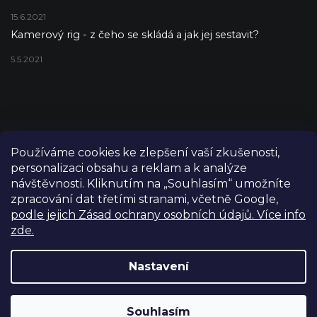
15.6.2021
Kamerový rig - z čeho se skládá a jak jej sestavit?
5.5.2021
Používáme cookies ke zlepšení vaší zkušenosti,
personalizaci obsahu a reklam a k analýze
návštěvnosti. Kliknutím na „Souhlasím“ umožníte
zpracování dat třetími stranami, včetně Google,
podle jejich Zásad ochrany osobních údajů. Více info
zde.
Copyright 2026
FILM-TECHNIKA
. Všechna práva vyhrazena.
Upravit nastavení cookies
Nastavení
Grafický návrh vytvořil a nakódoval
Shoptetak.cz
Výdejní sklad Praha: PO–PÁ 8:00–16:00. Při objednání a
Souhlasím
Vytvořil Shoptet