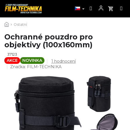
Přejít
Ostatní
na
obsah
Ochranné pouzdro pro
objektivy (100x160mm)
37123
AKCE
NOVINKA
Průměrné
1 hodnocení
hodnocení
Značka:
FILM-TECHNIKA
produktu
je
5,0
z
5
hvězdiček.