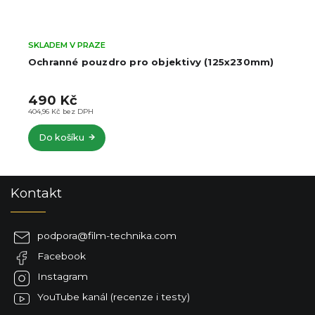
SKLADEM V PRAZE
Ochranné pouzdro pro objektivy (125x230mm)
490 Kč
404,96 Kč bez DPH
Do košíku
Z
Kontakt
á
p
a
podpora
@
film-technika.com
t
Facebook
í
Instagram
YouTube kanál (recenze i testy)