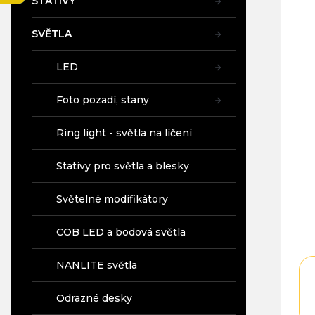
STATIVY
a
n
SVĚTLA
e
l
LED
Foto pozadí, stany
Ring light - světla na líčení
Stativy pro světla a blesky
Světelné modifikátory
COB LED a bodová světla
NANLITE světla
Odrazné desky