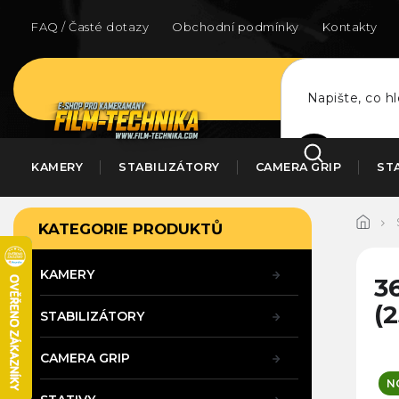
Přejít
na
FAQ / Časté dotazy
Obchodní podmínky
Kontakty
obsah
HLEDAT
KAMERY
STABILIZÁTORY
CAMERA GRIP
ST
P
Přeskočit
KATEGORIE PRODUKTŮ
kategorie
o
s
t
KAMERY
3
r
(
a
STABILIZÁTORY
n
n
CAMERA GRIP
í
N
p