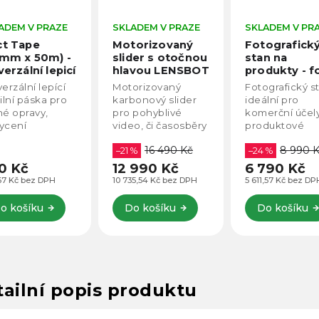
M V PRAZE
SKLADEM V PRAZE
SKLADEM V PRAZE
ape
Motorizovaný
Fotografický
x 50m) -
slider s otočnou
stan na
ální lepicí
hlavou LENSBOT
produkty - foto
í páska
(120cm)
stan
lní lepící
Motorizovaný
Fotografický stan
)
Motorizovaná
(120x100x200c
 páska pro
karbonový slider
ideální pro
PAN hlava,
pravy,
pro pohyblivé
komerční účely a
Smartphone
ní
video, či časosběry
produktové
aplikace
fický PVC
s motorizovanou
fotografie.
16 490 Kč
8 990 Kč
 uchycení
hlavou LENSBOT
–21 %
Obsahuje 8 LED
–24 %
h filtrů na
umožňuje otáčení
panelů. Není
Kč
12 990 Kč
6 790 Kč
h - různé
v horizotnální ose
potřeba
 bez DPH
10 735,54 Kč bez DPH
5 611,57 Kč bez DPH
 využití pro
pomocí
dokupovat další
i fotografy.
smartphone
příslušenství. Stan
ošíku
Do košíku
Do košíku
aplikace. Napájení
obsahuje i 3
na...
plátna. Bílé, černé
a...
ailní popis produktu