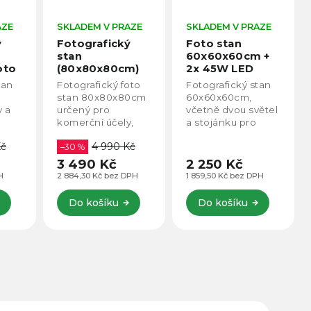
SKLADEM V PRAZE
SKLADEM V PRAZE
SK
Fotografický
Foto stan
Fo
stan
60x60x60cm +
po
(80x80x80cm)
2x 45W LED
pr
Výrazně vyšší
světlo
40
Fotografický foto
Fotografický stan
Fot
m)
výkon oproti
pá
stan 80x80x80cm
60x60x60cm,
obs
LED páskům
5V
určený pro
včetně dvou světel
bar
komerční účely,
a stojánku pro
pás
produktové
kameru/telefon.
lu
4 990 Kč
fotografie, apd.
–30 %
ro
–4
Fotostan obsahuje
cm 
3 490 Kč
2 250 Kč
59
proti LED pásku
fot
2 884,30 Kč bez DPH
1 859,50 Kč bez DPH
495
přímo LED panel.
me
Díky tomu je jeho
Ide
Do košíku
Do košíku
výkon rapidně
pro
vyšší...