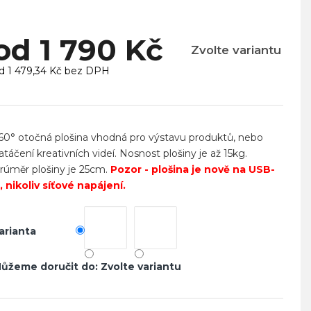
od
1 790 Kč
Zvolte variantu
d
1 479,34 Kč
bez DPH
ěrná
ena:
60° otočná plošina vhodná pro výstavu produktů, nebo
atáčení kreativních videí. Nosnost plošiny je až 15kg.
rúměr plošiny je 25cm.
Pozor - plošina je nově na USB-
, nikoliv síťové napájení.
arianta
ůžeme doručit do:
Zvolte variantu