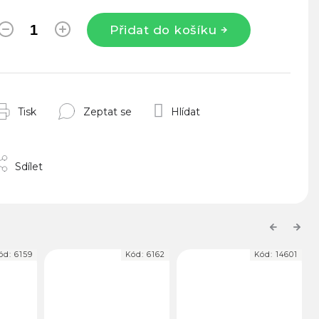
Přidat do košíku
Tisk
Zeptat se
Hlídat
Sdílet
Previous
Next
159
Kód:
6162
Kód:
14601