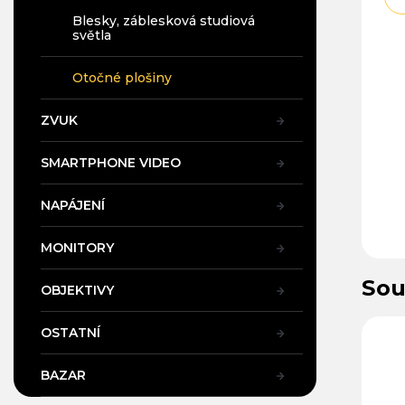
Blesky, záblesková studiová
světla
Otočné plošiny
ZVUK
SMARTPHONE VIDEO
NAPÁJENÍ
MONITORY
Sou
OBJEKTIVY
Kód:
99114
Kód:
26093
OSTATNÍ
BAZAR