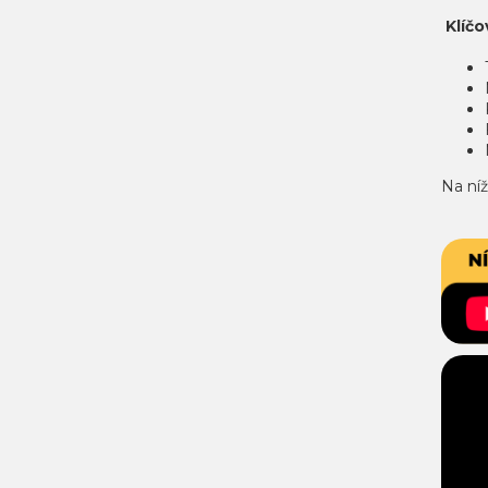
Klíčo
Na ní