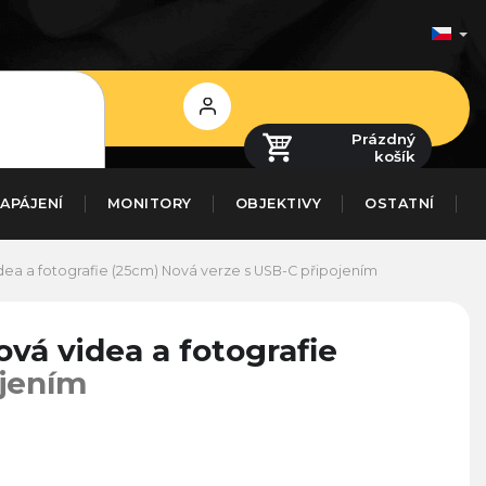
Přihlášení
Prázdný
košík
APÁJENÍ
MONITORY
OBJEKTIVY
OSTATNÍ
dea a fotografie (25cm)
Nová verze s USB-C připojením
vá videa a fotografie
ojením