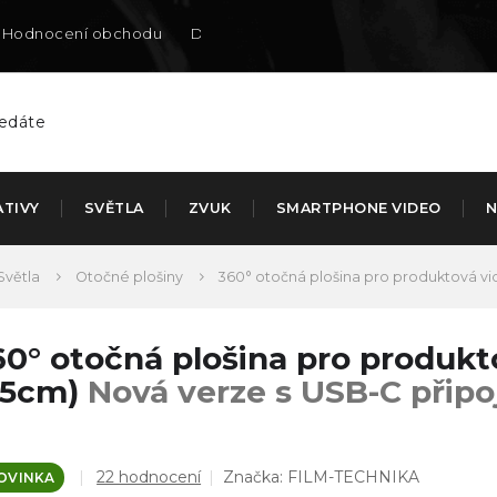
Hodnocení obchodu
Doručení na SK
ATIVY
SVĚTLA
ZVUK
SMARTPHONE VIDEO
N
Světla
Otočné plošiny
360° otočná plošina pro produktová vi
60° otočná plošina pro produkto
25cm)
Nová verze s USB-C přip
Průměrné
22 hodnocení
Značka:
FILM-TECHNIKA
OVINKA