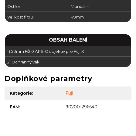
Ostření:
Manuální
Velikost filtru:
49mm
OBSAH BALENÍ
1) 50mm F/2.0 APS-C objektiv pro Fuji X
2) Ochranný vak
Doplňkové parametry
Kategorie
:
Fuji
EAN
:
902001296640