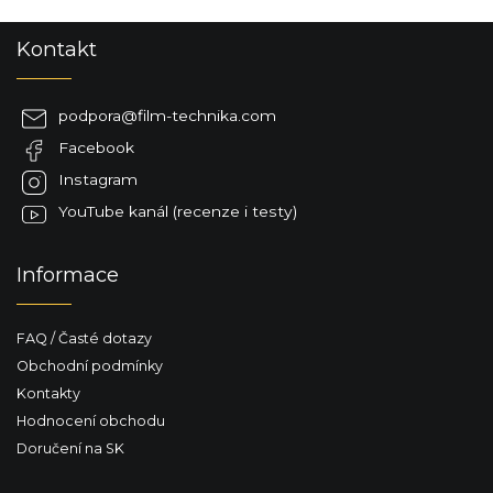
Z
Kontakt
á
p
a
podpora
@
film-technika.com
t
Facebook
í
Instagram
YouTube kanál (recenze i testy)
Informace
FAQ / Časté dotazy
Obchodní podmínky
Kontakty
Hodnocení obchodu
Doručení na SK