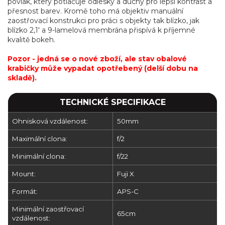
povlak, který potlačuje odlesky a duchy pro lepší kontrast a
přesnost barev. Kromě toho má objektiv manuální
zaostřovací konstrukci pro práci s objekty tak blízko, jak
blízko 2,1' a 9-lamelová membrána přispívá k příjemné
kvalitě bokeh.
Pozor - jedná se o nové zboží, ale stav obalové
krabičky může vypadat opotřebený (delší dobu na
skladě).
TECHNICKÉ SPECIFIKACE
Ohnisková vzdálenost:
50mm
Maximální clona:
f/2
Minimální clona:
f/22
Mount:
Fuji X
Formát:
APS-C
Minimální zaostřovací
65cm
vzdálenost: