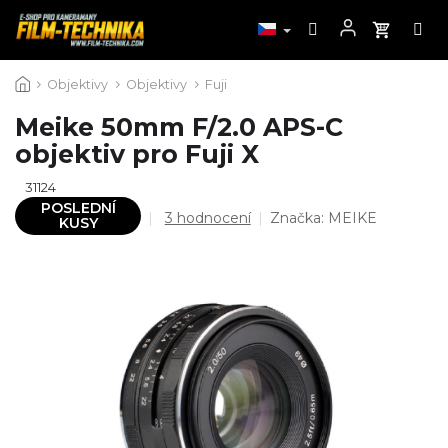
Přejít
Objektivy
Objektivy
Fuji
na
obsah
Meike 50mm F/2.0 APS-C
objektiv pro Fuji X
31124
POSLEDNÍ
Průměrné
3 hodnocení
Značka:
MEIKE
KUSY
hodnocení
produktu
je
4,7
z
5
hvězdiček.