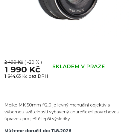
2 490 Kč
( –20 % )
SKLADEM V PRAZE
1 990 Kč
1 644,63 Kč bez DPH
Měrná
cena:
Meike MK 50mm f/2,0 je levný manuální objektiv s
výbornou světelností vybavený antireflexní povrchovou
úpravou pro ještě lepší výsledky.
Můžeme doručit do:
11.8.2026