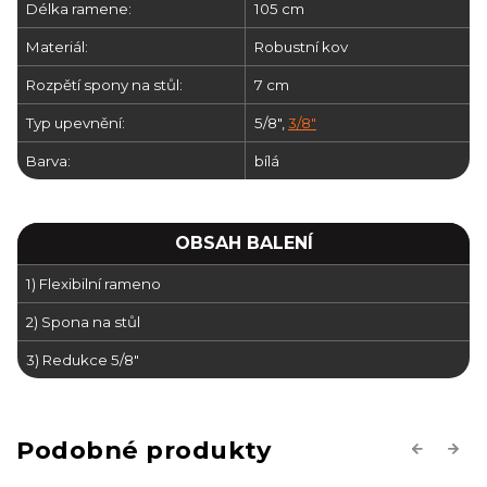
Délka ramene:
105 cm
Materiál:
Robustní kov
Rozpětí spony na stůl:
7 cm
Typ upevnění:
5/8",
3/8"
Barva:
bílá
OBSAH BALENÍ
1) Flexibilní rameno
2) Spona na stůl
3) Redukce 5/8"
Previous
Next