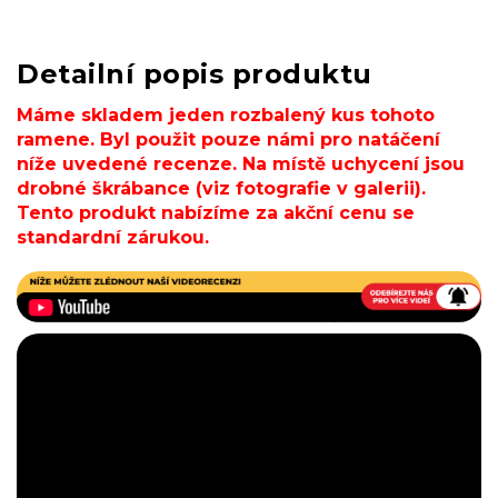
Detailní popis produktu
Máme skladem jeden rozbalený kus tohoto
ramene. Byl použit pouze námi pro natáčení
níže uvedené recenze. Na místě uchycení jsou
drobné škrábance (viz fotografie v galerii).
Tento produkt nabízíme za akční cenu se
standardní zárukou.