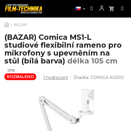
Přejít
BAZAR
na
obsah
(BAZAR) Comica MS1-L
studiové flexibilní rameno pro
mikrofony s upevněním na
stůl (bílá barva)
délka 105 cm
5719
ROZBALENO
Průměrné
1 hodnocení
Značka:
COMICA AUDIO
hodnocení
produktu
je
5,0
z
5
hvězdiček.