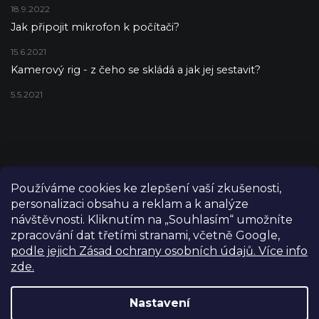
18.9.2022
Jak připojit mikrofon k počítači?
15.6.2021
Kamerový rig - z čeho se skládá a jak jej sestavit?
5.5.2021
Používáme cookies ke zlepšení vaší zkušenosti,
personalizaci obsahu a reklam a k analýze
návštěvnosti. Kliknutím na „Souhlasím“ umožníte
zpracování dat třetími stranami, včetně Google,
podle jejich Zásad ochrany osobních údajů. Více info
zde.
Copyright 2026
FILM-TECHNIKA
. Všechna práva vyhrazena.
Upravit nastavení cookies
Nastavení
Grafický návrh vytvořil a nakódoval
Shoptetak.cz