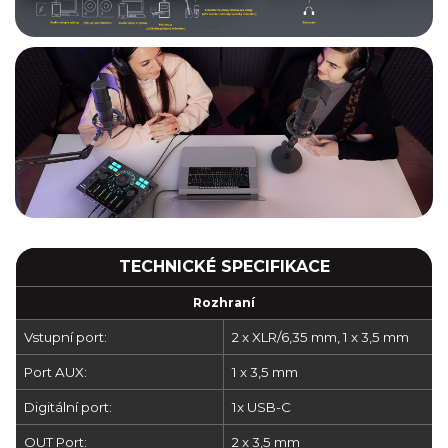
TECHNICKÉ SPECIFIKACE
Rozhraní
Vstupní port:
2 x XLR/6,35 mm, 1 x 3,5 mm
Port AUX:
1 x 3,5 mm
Digitální port:
1x USB-C
OUT Port:
2 x 3,5 mm