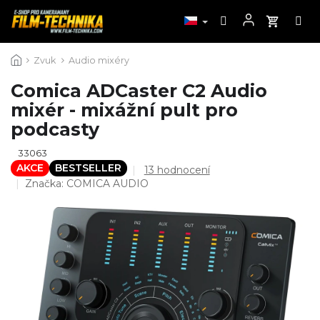
Přejít
Zvuk
Audio mixéry
na
obsah
Comica ADCaster C2 Audio
mixér - mixážní pult pro
podcasty
33063
AKCE
BESTSELLER
Průměrné
13 hodnocení
hodnocení
Značka:
COMICA AUDIO
produktu
je
4,6
z
5
hvězdiček.