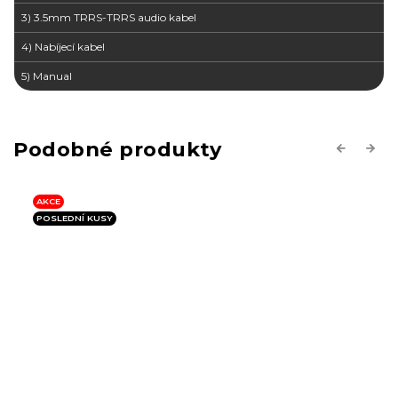
3) 3.5mm TRRS-TRRS audio kabel
4) Nabíjecí kabel
5) Manual
Previous
Next
AKCE
POSLEDNÍ KUSY