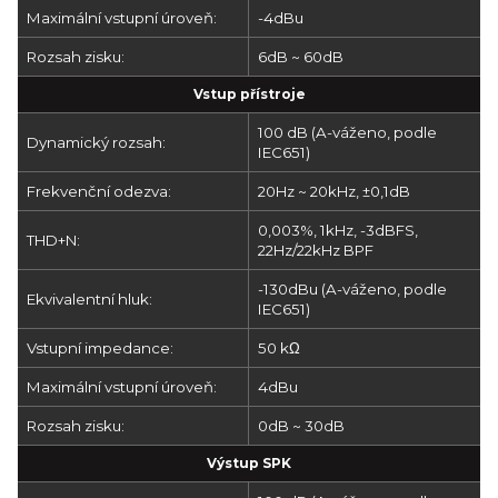
Maximální vstupní úroveň:
-4dBu
Rozsah zisku:
6dB ~ 60dB
Vstup přístroje
100 dB (A-váženo, podle
Dynamický rozsah:
IEC651)
Frekvenční odezva:
20Hz ~ 20kHz, ±0,1dB
0,003%, 1kHz, -3dBFS,
THD+N:
22Hz/22kHz BPF
-130dBu (A-váženo, podle
Ekvivalentní hluk:
IEC651)
Vstupní impedance:
50 kΩ
Maximální vstupní úroveň:
4dBu
Rozsah zisku:
0dB ~ 30dB
Výstup SPK