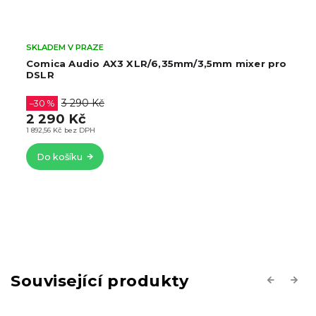
SKLADEM V PRAZE
Comica Audio AX3 XLR/6,35mm/3,5mm mixer pro
DSLR
3 290 Kč
–30 %
2 290 Kč
1 892,56 Kč bez DPH
Do košíku
Související produkty
Previous
Next