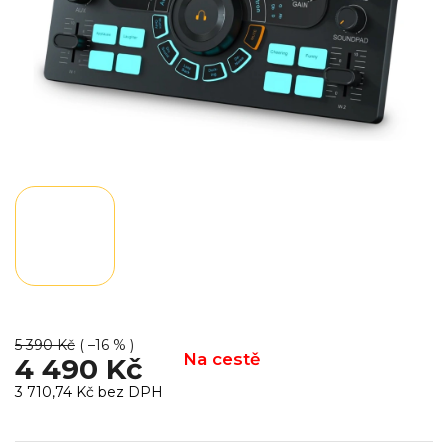
5 390 Kč
( –16 % )
Na cestě
4 490 Kč
3 710,74 Kč bez DPH
Měrná
cena: