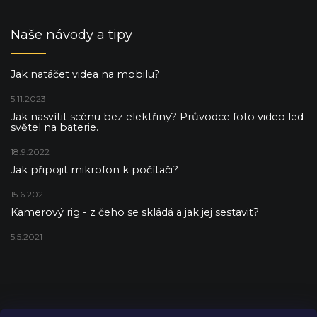
Naše návody a tipy
Jak natáčet videa na mobilu?
5.11.2023
Jak nasvítit scénu bez elektřiny? Průvodce foto video led
světel na baterie.
18.9.2022
Jak připojit mikrofon k počítači?
15.6.2021
Kamerový rig - z čeho se skládá a jak jej sestavit?
5.5.2021