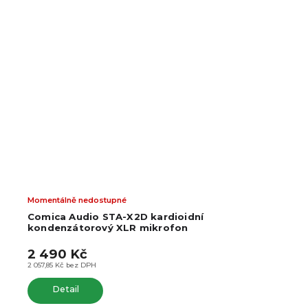
Momentálně nedostupné
Comica Audio STA-X2D kardioidní
kondenzátorový XLR mikrofon
2 490 Kč
2 057,85 Kč bez DPH
Detail