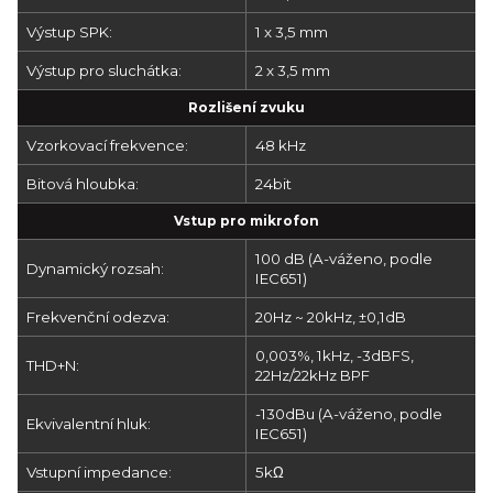
Výstup SPK:
1 x 3,5 mm
Výstup pro sluchátka:
2 x 3,5 mm
Rozlišení zvuku
Vzorkovací frekvence:
48 kHz
Bitová hloubka:
24bit
Vstup pro mikrofon
100 dB (A-váženo, podle
Dynamický rozsah:
IEC651)
Frekvenční odezva:
20Hz ~ 20kHz, ±0,1dB
0,003%, 1kHz, -3dBFS,
THD+N:
22Hz/22kHz BPF
-130dBu (A-váženo, podle
Ekvivalentní hluk:
IEC651)
Vstupní impedance:
5kΩ