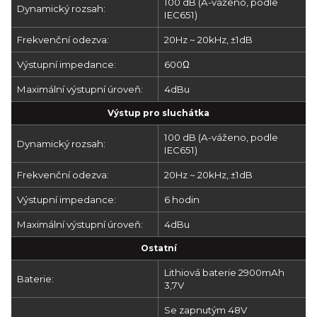
100 dB (A-váženo, podle
Dynamický rozsah:
IEC651)
Frekvenční odezva:
20Hz ~ 20kHz, ±1dB
Výstupní impedance:
600Ω
Maximální výstupní úroveň:
4dBu
Výstup pro sluchátka
100 dB (A-váženo, podle
Dynamický rozsah:
IEC651)
Frekvenční odezva:
20Hz ~ 20kHz, ±1dB
Výstupní impedance:
6 hodin
Maximální výstupní úroveň:
4dBu
Ostatní
Lithiová baterie 2900mAh
Baterie:
3,7V
Se zapnutým 48V