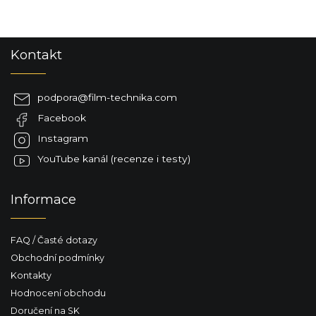
Z
Kontakt
á
p
a
podpora
@
film-technika.com
t
Facebook
í
Instagram
YouTube kanál (recenze i testy)
Informace
FAQ / Časté dotazy
Obchodní podmínky
Kontakty
Hodnocení obchodu
Doručení na SK