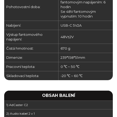
fantomovým napájením: 6
Pohotovostní doba:
hodin
Se 48V fantomovým
vypnutím: 10 hodin
Nabíjení:
USB-C 5V2A
Výstup fantomového
48V±2V
napájení:
Čistá hmotnost:
670 g
Dimenze:
239*158*51mm
Pracovní teplota:
0 ℃ ~ 50 ℃
Skladovací teplota:
-20 ℃ ~ 60 ℃
OBSAH BALENÍ
1) AdCaster C2
2) Audio kabel 2 v 1