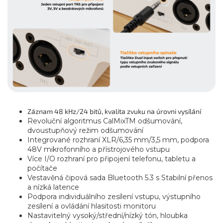
Záznam 48 kHz/24 bitů, kvalita zvuku na úrovni vysílání
Revoluční algoritmus CalMixTM odšumování,
dvoustupňový režim odšumování
Integrované rozhraní XLR/6,35 mm/3,5 mm, podpora
48V mikrofonního a přístrojového vstupu
Více I/O rozhraní pro připojení telefonu, tabletu a
počítače
Vestavěná čipová sada Bluetooth 5.3 s Stabilní přenos
a nízká latence
Podpora individuálního zesílení vstupu, výstupního
zesílení a ovládání hlasitosti monitoru
Nastavitelný vysoký/střední/nízký tón, hloubka