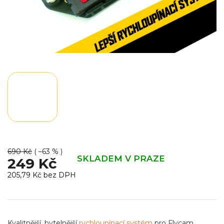
690 Kč
( –63 % )
SKLADEM V PRAZE
249 Kč
205,79 Kč bez DPH
Měrná
cena:
Kvalitnější, bytelnější
rychloupínací systém
pro Flycam.