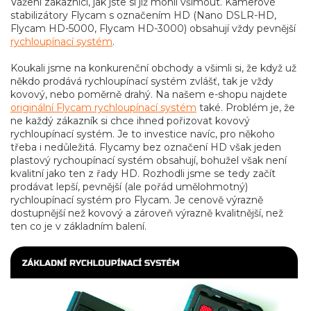
Vážení zákaznici, jak jste si již mohli všimout. Kamerové
stabilizátory Flycam s označením HD (Nano DSLR-HD,
Flycam HD-5000, Flycam HD-3000) obsahují vždy pevnější
rychloupínací systém
.
Koukali jsme na konkurenční obchody a všimli si, že když už
někdo prodává rychloupínací systém zvlášť, tak je vždy
kovový, nebo poměrně drahý. Na našem e-shopu najdete
originální Flycam rychloupínací systém
také. Problém je, že
ne každý zákazník si chce ihned pořizovat kovový
rychloupínací systém. Je to investice navíc, pro někoho
třeba i nedůležitá. Flycamy bez označení HD však jeden
plastový rychoupínací systém obsahují, bohužel však není
kvalitní jako ten z řady HD. Rozhodli jsme se tedy začít
prodávat lepší, pevnější (ale pořád umělohmotný)
rychloupínací systém pro Flycam. Je cenově výrazně
dostupnější než kovový a zároveň výrazně kvalitnější, než
ten co je v základním balení.