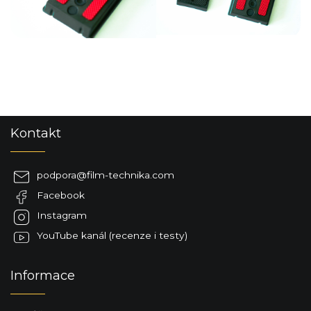
Z
Kontakt
á
p
a
podpora
@
film-technika.com
t
Facebook
í
Instagram
YouTube kanál (recenze i testy)
Informace