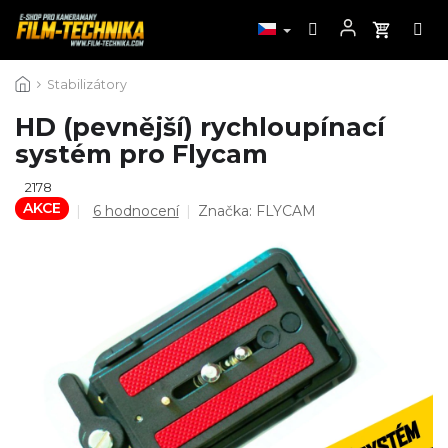
Přejít
Stabilizátory
na
obsah
HD (pevnější) rychloupínací
systém pro Flycam
2178
AKCE
Průměrné
6 hodnocení
Značka:
FLYCAM
hodnocení
produktu
je
4,8
z
5
hvězdiček.