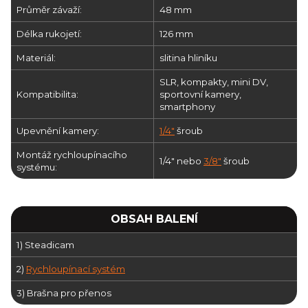
Průměr závaží:
48 mm
Délka rukojetí:
126 mm
Materiál:
slitina hliníku
SLR, kompakty, mini DV,
Kompatibilita:
sportovní kamery,
smartphony
Upevnění kamery:
1/4"
šroub
Montáž rychloupínacího
1/4" nebo
3/8"
šroub
systému:
OBSAH BALENÍ
1) Steadicam
2)
Rychloupínací systém
3) Brašna pro přenos