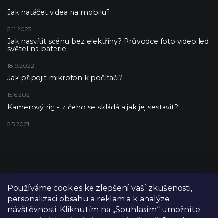
Jak natáčet videa na mobilu?
5.11.2023
Jak nasvítit scénu bez elektřiny? Průvodce foto video led
světel na baterie.
18.9.2022
Jak připojit mikrofon k počítači?
15.6.2021
Kamerový rig - z čeho se skládá a jak jej sestavit?
5.5.2021
Používáme cookies ke zlepšení vaší zkušenosti,
personalizaci obsahu a reklam a k analýze
návštěvnosti. Kliknutím na „Souhlasím“ umožníte