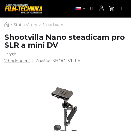
Přejít
Stabilizátory
Steadicam
na
obsah
Shootvilla Nano steadicam pro
SLR a mini DV
10721
Průměrné
2 hodnocení
Značka:
SHOOTVILLA
hodnocení
produktu
je
4,5
z
5
hvězdiček.