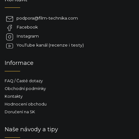
á
p
a
podpora
@
film-technika.com
t
Facebook
í
Instagram
YouTube kanál (recenze i testy)
Informace
FAQ / Časté dotazy
Obchodní podmínky
Kontakty
Hodnocení obchodu
Doručení na SK
Naše návody a tipy