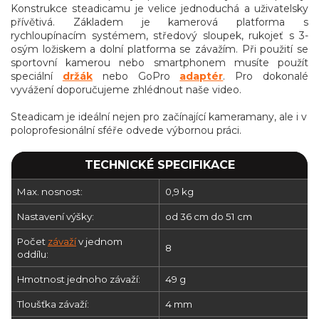
Konstrukce steadicamu je velice jednoduchá a uživatelsky
přívětivá. Základem je kamerová platforma s
rychloupínacím systémem, středový sloupek, rukojeť s 3-
osým ložiskem a dolní platforma se závažím. Při použití se
sportovní kamerou nebo smartphonem musíte použít
speciální
držák
nebo GoPro
adaptér
. Pro dokonalé
vyvážení doporučujeme zhlédnout naše video.
Steadicam je ideální nejen pro začínající kameramany, ale i v
poloprofesionální sféře odvede výbornou práci.
TECHNICKÉ SPECIFIKACE
Max. nosnost:
0,9 kg
Nastavení výšky:
od 36 cm do 51 cm
Počet
závaží
v jednom
8
oddílu:
Hmotnost jednoho závaží:
49 g
Tloušťka závaží:
4 mm