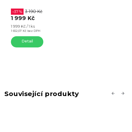
3 190 Kč
–37 %
1 999 Kč
Měrná
1 999 Kč / 1 ks
cena:
1 652,07 Kč bez DPH
Detail
Související produkty
Previous
Next