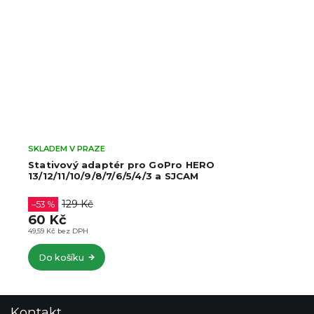
SKLADEM V PRAZE
Stativový adaptér pro GoPro HERO
13/12/11/10/9/8/7/6/5/4/3 a SJCAM
129 Kč
–53 %
60 Kč
49,59 Kč bez DPH
Do košíku
Z
Kontakt