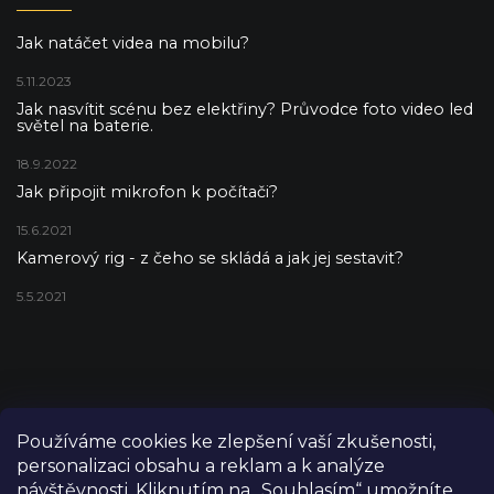
Jak natáčet videa na mobilu?
5.11.2023
Jak nasvítit scénu bez elektřiny? Průvodce foto video led
světel na baterie.
18.9.2022
Jak připojit mikrofon k počítači?
15.6.2021
Kamerový rig - z čeho se skládá a jak jej sestavit?
5.5.2021
Používáme cookies ke zlepšení vaší zkušenosti,
personalizaci obsahu a reklam a k analýze
návštěvnosti. Kliknutím na „Souhlasím“ umožníte