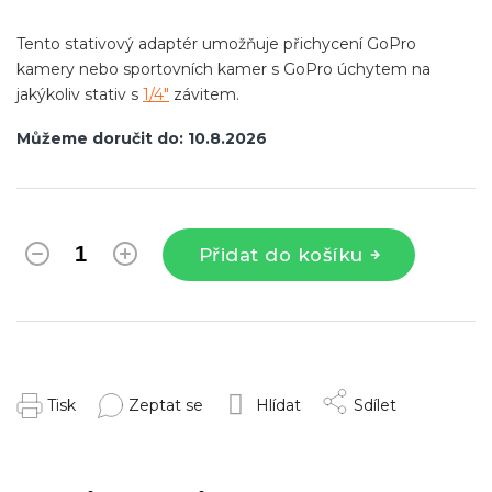
Tento stativový adaptér umožňuje přichycení GoPro
kamery nebo sportovních kamer s GoPro úchytem na
jakýkoliv stativ s
1/4"
závitem.
Můžeme doručit do:
10.8.2026
Přidat do košíku
Tisk
Zeptat se
Hlídat
Sdílet