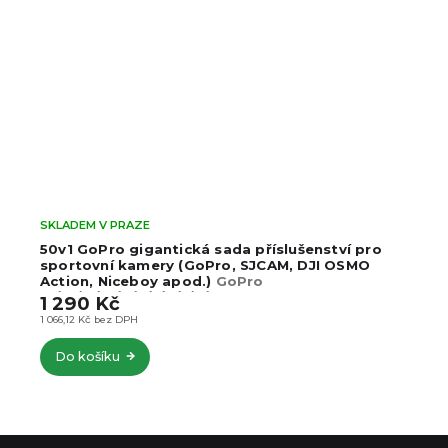
SKLADEM V PRAZE
50v1 GoPro gigantická sada příslušenství pro
sportovní kamery (GoPro, SJCAM, DJI OSMO
Action, Niceboy apod.)
GoPro
13/12/11/10/9/8/7/6/5/4/3
1 290 Kč
1 066,12 Kč bez DPH
Do košíku
Z