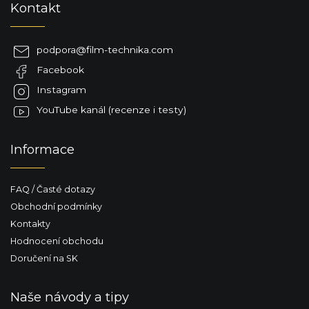
Kontakt
á
p
a
podpora
@
film-technika.com
t
Facebook
í
Instagram
YouTube kanál (recenze i testy)
Informace
FAQ / Časté dotazy
Obchodní podmínky
Kontakty
Hodnocení obchodu
Doručení na SK
Naše návody a tipy