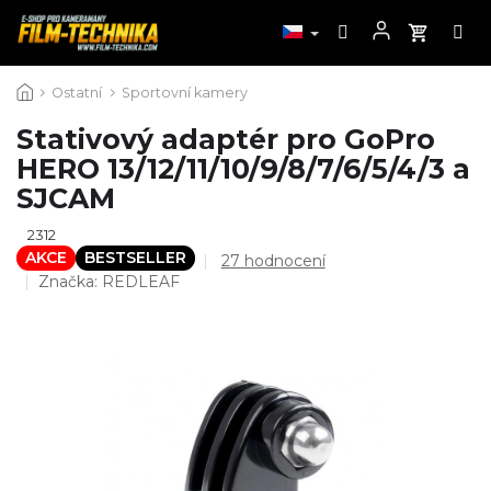
Přejít
Ostatní
Sportovní kamery
na
obsah
Stativový adaptér pro GoPro
HERO 13/12/11/10/9/8/7/6/5/4/3 a
SJCAM
2312
AKCE
BESTSELLER
Průměrné
27 hodnocení
hodnocení
Značka:
REDLEAF
produktu
je
4,6
z
5
hvězdiček.