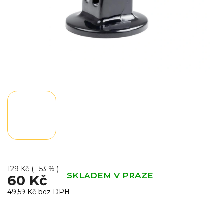
129 Kč
( –53 % )
SKLADEM V PRAZE
60 Kč
49,59 Kč bez DPH
Měrná
cena: