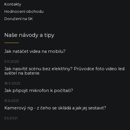
Kontakty
Hodnocení obchodu
Doručení na SK
Naše návody a tipy
Jak natáčet videa na mobilu?
5.11.2023
Jak nasvítit scénu bez elektřiny? Průvodce foto video led
světel na baterie.
18.9.2022
Jak připojit mikrofon k počítači?
15.6.2021
Kamerový rig - z čeho se skládá a jak jej sestavit?
5.5.2021