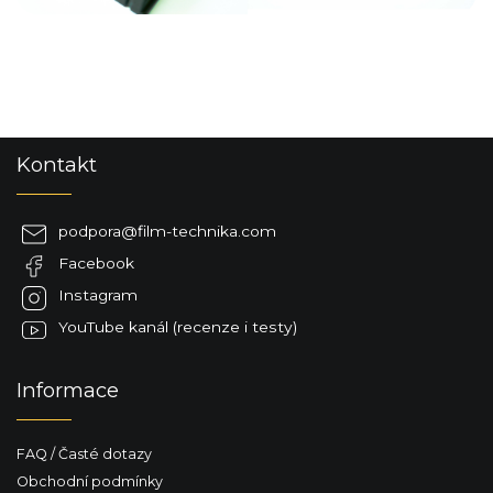
Z
Kontakt
á
p
a
podpora
@
film-technika.com
t
Facebook
í
Instagram
YouTube kanál (recenze i testy)
Informace
FAQ / Časté dotazy
Obchodní podmínky