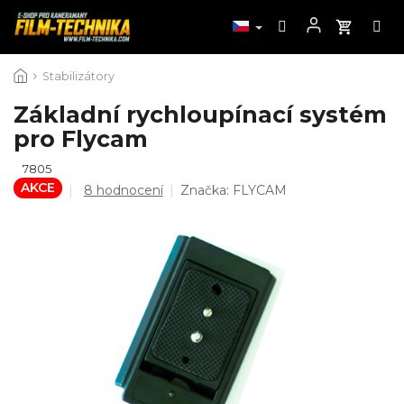
Přejít
Stabilizátory
na
obsah
Základní rychloupínací systém
pro Flycam
7805
AKCE
Průměrné
8 hodnocení
Značka:
FLYCAM
hodnocení
produktu
je
4,5
z
5
hvězdiček.