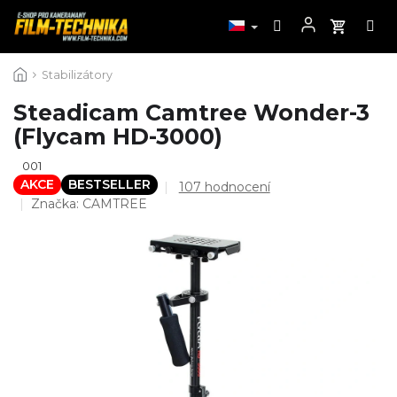
Přejít
Stabilizátory
na
obsah
Steadicam Camtree Wonder-3
(Flycam HD-3000)
001
AKCE
BESTSELLER
Průměrné
107 hodnocení
hodnocení
Značka:
CAMTREE
produktu
je
4,7
z
5
hvězdiček.