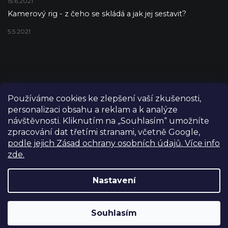
15.6.2021
Kamerový rig - z čeho se skládá a jak jej sestavit?
5.5.2021
Používáme cookies ke zlepšení vaší zkušenosti,
personalizaci obsahu a reklam a k analýze
návštěvnosti. Kliknutím na „Souhlasím“ umožníte
zpracování dat třetími stranami, včetně Google,
podle jejich Zásad ochrany osobních údajů. Více info
zde.
Copyright 2026
FILM-TECHNIKA
. Všechna práva vyhrazena.
Upravit nastavení cookies
Nastavení
Grafický návrh vytvořil a nakódoval
Shoptetak.cz
Výdejní sklad Praha: PO–PÁ 8:00–16:00. Při objednání a
Souhlasím
Vytvořil Shoptet
úhradě lze zboží vyzvednout ještě tentýž den.