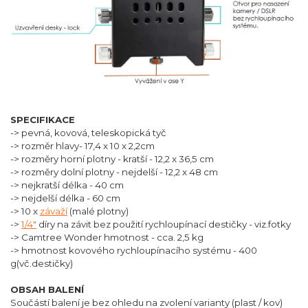
SPECIFIKACE
-> pevná, kovová, teleskopická tyč
-> rozměr hlavy- 17,4 x 10 x 2,2cm
-> rozměry horní plotny - kratší - 12,2 x 36,5 cm
-> rozměry dolní plotny - nejdelší - 12,2 x 48 cm
-> nejkratší délka - 40 cm
-> nejdelší délka - 60 cm
-> 10 x
závaží
(malé plotny)
->
1/4"
díry na závit bez použití rychloupínací destičky - viz.fotky
-> Camtree Wonder hmotnost - cca. 2,5 kg
-> hmotnost kovového rychloupínacího systému - 400
g(vč.destičky)
OBSAH BALENÍ
Součástí balení je bez ohledu na zvolení varianty (plast / kov)