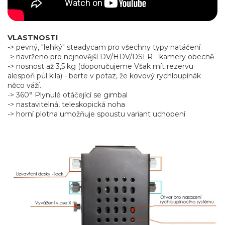
VLASTNOSTI
-> pevný, "lehký" steadycam pro všechny typy natáčení
-> navrženo pro nejnovější DV/HDV/DSLR - kamery obecně
-> nosnost až 3,5 kg (doporučujeme Však mít rezervu
alespoň půl kila) - berte v potaz, že kovový rychloupínák
něco váží.
-> 360° Plynulé otáčející se gimbal
-> nastavitelná, teleskopická noha
-> horní plotna umožňuje spoustu variant uchopení