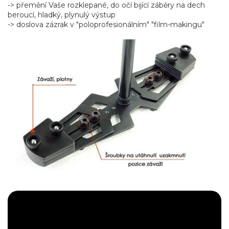
-> přemění Vaše rozklepané, do očí bijící záběry na dech
beroucí, hladký, plynulý výstup
-> doslova zázrak v "poloprofesionálním" "film-makingu"