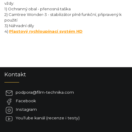
vždy:
1) Ochranný obal - přenosná taška
2) Camtree Wonder-3 - stabilizátor plně funkční, připravený k
použití
3) Náhradní díly
4)
Plastový rychloupínací systém HD
Z
Kontakt
á
p
a
podpora
@
film-technika.com
t
Facebook
í
Instagram
YouTube kanál (recenze i testy)