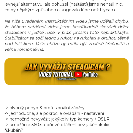
levnější alternativu, ale bohužel (naštěstí) jsme nenašli nic,
co by nějakým způsobem fungovalo lépe než Flycam.
Na níže uvedeném instruktážním videu jsme udělali chybu,
že během natáčení videa jsme bezdůvodně zkoušeli držet
steadicam v jedné ruce. V praxi prosím toto nepraktikujte.
Stabilizátor se točí jednou rukou na rukojeti a druhou těsně
pod ložiskem. Vaše chůze by měla být značně křečovitá a
velmi rovnoměrná.
-> plynulý pohyb & profesionální záběry
-> jednoduché, ale pokročilé ovládání - nastavení
-> nemožné nevyvážit jakýkoliv typ kamery / DSLR
-> umožňuje 360.stupňové otáčení bez jakéhokoliv
"škubání"