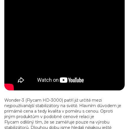
Wonder-3 (Flycam HD-3000) patří již určitě mezi
nejpoužívanější stabilizátory na světě. Hlavním důvodem je
primárně cena a tedy kvalita v poměru s cenou. Oproti
jiným produktům v podobné cenové relaci je
Flycam odlišný tím, že se zaměřuje pouze na výrobu
stabilizátorů. Dlouhou dobu jsme hledali nějakou ještě