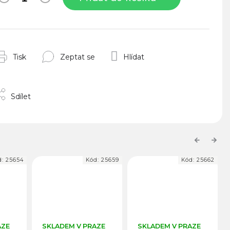
Tisk
Zeptat se
Hlídat
Sdílet
Previous
Next
d:
25659
Kód:
25662
Kód:
25655
AZE
SKLADEM V PRAZE
SKLADEM V PRAZE