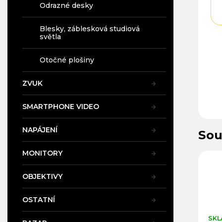
Odrazné desky
Blesky, záblesková studiová
světla
Otočné plošiny
ZVUK
SMARTPHONE VIDEO
NAPÁJENÍ
Sou
MONITORY
60
Kód:
26138
Kód:
26137
OBJEKTIVY
OSTATNÍ
SKLADEM V PRAZE
SKLADEM V PRAZE
SKL