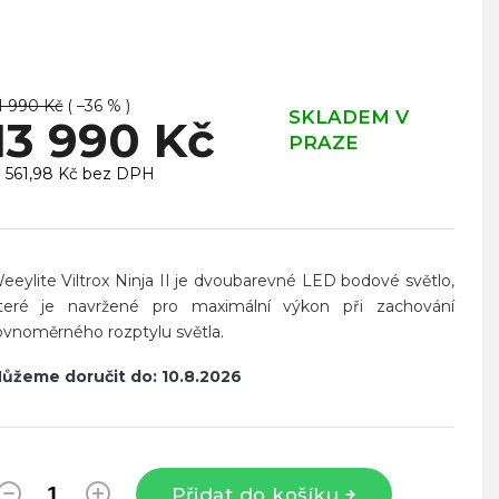
1 990 Kč
( –36 % )
SKLADEM V
13 990 Kč
PRAZE
1 561,98 Kč bez DPH
ěrná
ena:
eeylite Viltrox Ninja II je dvoubarevné LED bodové světlo,
teré je navržené pro maximální výkon při zachování
ovnoměrného rozptylu světla.
ůžeme doručit do:
10.8.2026
Přidat do košíku