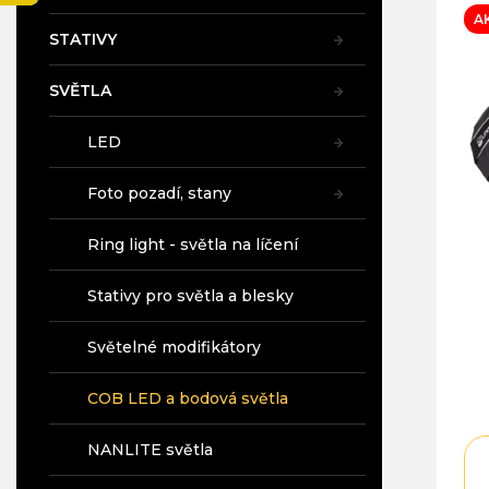
í
A
p
STATIVY
a
n
SVĚTLA
e
l
LED
Foto pozadí, stany
Ring light - světla na líčení
Stativy pro světla a blesky
Světelné modifikátory
COB LED a bodová světla
NANLITE světla