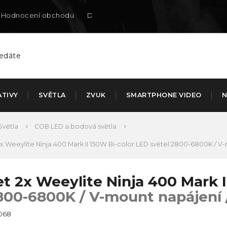
Hodnocení obchodu
Doručení na SK
ATIVY
SVĚTLA
ZVUK
SMARTPHONE VIDEO
N
Světla
COB LED a bodová světla
x Weeylite Ninja 400 Mark II 150W Bi-color LED světel
2800-6800K / V-m
et 2x Weeylite Ninja 400 Mark I
800-6800K / V-mount napájení 
068