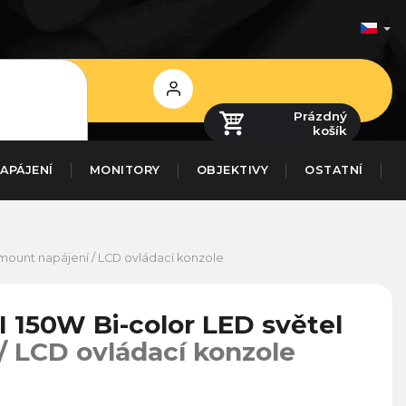
Přihlášení
Prázdný
košík
APÁJENÍ
MONITORY
OBJEKTIVY
OSTATNÍ
ount napájení / LCD ovládací konzole
I 150W Bi-color LED světel
/ LCD ovládací konzole