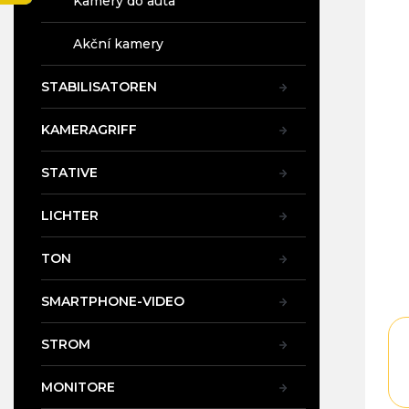
Kamery do auta
t
e
Akční kamery
STABILISATOREN
KAMERAGRIFF
STATIVE
LICHTER
TON
SMARTPHONE-VIDEO
STROM
MONITORE