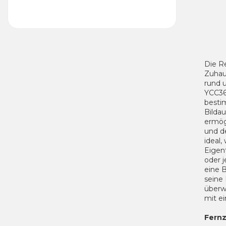
Die R
Zuhaus
rund 
YCC36
besti
Bilda
ermögl
und de
ideal,
Eigen
oder 
eine 
seine
überw
mit ei
Fernz