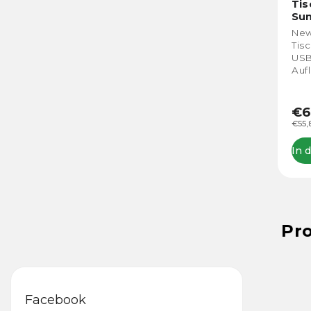
Tis
Su
New
Tis
USB
Auf
Sma
Ihr
€6
€55,
In 
Pr
Facebook