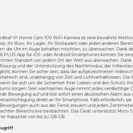
edleaf IP Home Cam 100 WiFi-Kamera ist eine bewährte Method
e, Ihr Büro, Ihr Lager, Ihr Restaurant oder jeden anderen Bereic
um die Uhr im Auge behalten möchten, zu überwachen.
Dank de
5 PLUS App für iOS- oder Android-Smartphones können Sie ein
mmten Standort von jedem Ort der Welt aus überwachen.
Dank 
uflösung und der Unterstützung des Nachtmodus, der Infrarot
icht, können Sie sicher sein, dass die aufgezeichneten Videos 
tailreich sind,
unabhängig von Zeit und Lichtverhältnissen.
Die 
 wenn Sie sich um die Sicherheit Ihrer Lieben und den Schutz Ihr
tums sorgen.
Sein wachsames Auge nimmt jedes verdächtige 
jede Bewegung auf und löst sofort einen akustischen Alarm aus
Benachrichtigung direkt an Ihr Smartphone.
Falls erforderlich,
sie
 Bewegungen auch aus der Ferne steuern und jeden Zentimete
achten Bereichs live beobachten.
Das Gerät unterstützt Micro 
ner Kapazität von bis zu 128 GB.
ugriff