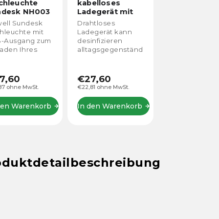
chleuchte
kabelloses
ndesk NH003
Ladegerät mit
UV-Sterilisator
ell Sundesk
Drahtloses
chleuchte mit
Ladegerät kann
-Ausgang zum
desinfizieren
laden Ihres
alltagsgegenstände
rtphones oder
in nur 1 Minute und
er Powerbank.
vernichtet bis zu
99,9 % der Viren
7,60
€27,60
und Bakterien auf
87 ohne MwSt.
€22,81 ohne MwSt.
ihrer Oberfläche.
den Warenkorb
In den Warenkorb
oduktdetailbeschreibung