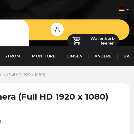
Login
Warenkorb
leeren
STROM
MONITORE
LINSEN
ANDERE
BAS
 (Full HD 1920 x 1080)
a (Full HD 1920 x 1080)
F