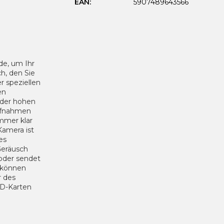
EAN
:
5907489643566
e, um Ihr
h, den Sie
r speziellen
en
der hohen
aufnahmen
immer klar
Kamera ist
es
Geräusch
 oder sendet
 können
r des
SD-Karten