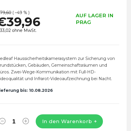
79,60
( –49 % )
AUF LAGER IN
€39,96
PRAG
33,02 ohne MwSt.
erkaufspreis:
edleaf Haussicherheitskamerasystem zur Sicherung von
rundstücken, Gebäuden, Gemeinschaftsräumen und
üros. Zwei-Wege-Kommunikation mit Full-HD-
ideoqualität und Infrarot-Videoaufzeichnung bei Nacht.
ieferung bis:
10.08.2026
In den Warenkorb