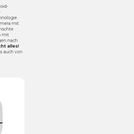
oid-
e
hnologie
amera mit
nschte
m mit
gen nach
ht alles!
es auch von