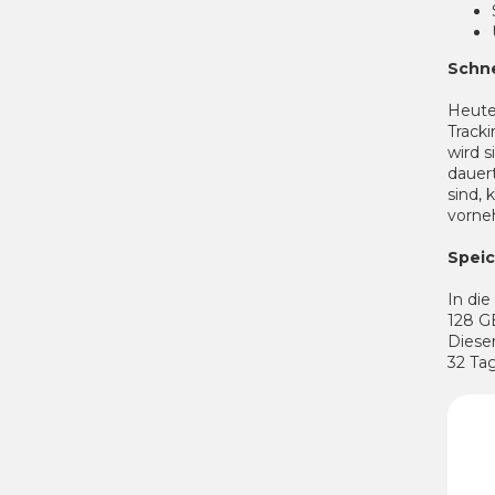
Schne
Heute 
Track
wird 
dauer
sind,
vorne
Speic
In die
128 GB
Diese
32 Tag