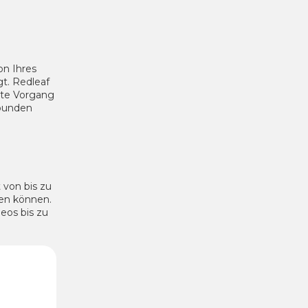
on Ihres
gt.
Redleaf
mte Vorgang
rbunden
 von bis zu
len können.
eos bis zu