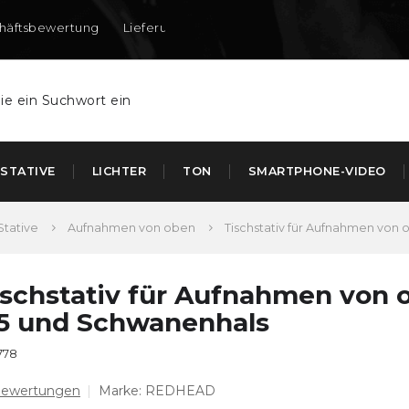
häftsbewertung
Lieferung nach DE und AT
STATIVE
LICHTER
TON
SMARTPHONE-VIDEO
Stative
Aufnahmen von oben
Tischstativ für Aufnahmen von
ischstativ für Aufnahmen von 
5 und Schwanenhals
778
Bewertungen
Marke:
REDHEAD
chschnittliche