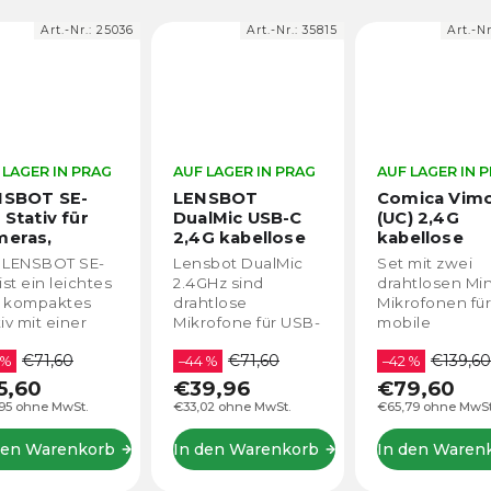
Art.-Nr.:
35815
Art.-Nr.:
98456
Art.-
F LAGER IN PRAG
AUF LAGER IN PRAG
AUF LAGER IN
ENSBOT
Comica Vimo S
Comica Vim
alMic USB-C
(UC) 2,4G
(MI) 2,4G
4G kabellose
kabellose
kabellose
steckmikrofone
Ansteckmikrofone
Ansteckmi
nsbot DualMic
Set mit zwei
Ein Set aus z
r
für
für iPhone 
4GHz sind
drahtlosen Mini-
drahtlosen Mi
artphones,
Smartphones
iPad
Varian
ahtlose
Mikrofonen für
Mikrofonen f
blets,
und Tablets
pro Apple
krofone für USB-
mobile
Smartphone-
omputer
Varianta pro
Lightning -
Geräte. Ideales
Videoregisseure
Nutzer, draht
USB-C (černá)
černá barva
€71,60
€139,60
€139,6
krofon für
4 %
und mobile
–42 %
Mikrofone für
–31 %
artphones,
Regisseure,
Aufnahme vo
39,96
€79,60
€95,60
krofon für
drahtlose
Interviews u
,02 ohne MwSt.
€65,79 ohne MwSt.
€79,01 ohne MwS
hone.
Mikrofone für die
Podcasts vo
mpatibel mit
Aufnahme von
führenden
 den Warenkorb
In den Warenkorb
In den Ware
m neuesten
Interviews,
Hersteller vo
hone 15, iPhone
Podcasts vom
mobilen...