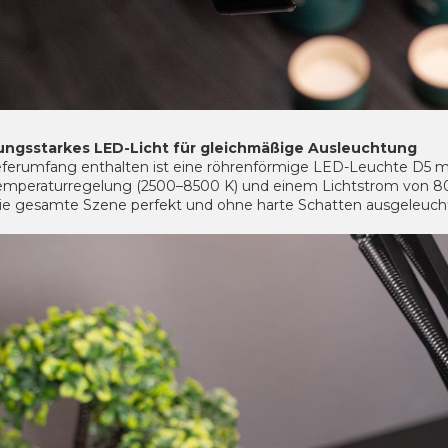
ungsstarkes LED-Licht für gleichmäßige Ausleuchtung
eferumfang enthalten ist eine röhrenförmige LED-Leuchte D5 mi
emperaturregelung (2500–8500 K) und einem Lichtstrom von 80
die gesamte Szene perfekt und ohne harte Schatten ausgeleuchte