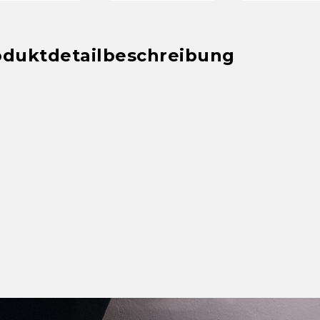
oder...
führenden
Hersteller...
oduktdetailbeschreibung