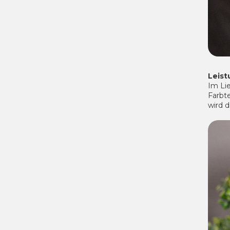
Leist
Im Li
Farbt
wird 