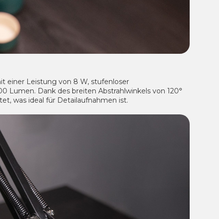
t einer Leistung von 8 W, stufenloser
0 Lumen. Dank des breiten Abstrahlwinkels von 120°
t, was ideal für Detailaufnahmen ist.