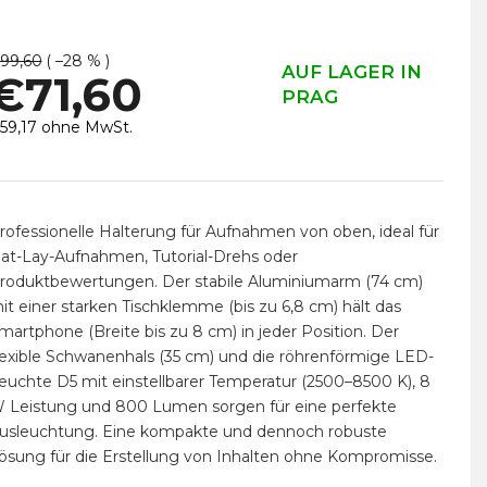
99,60
( –28 % )
AUF LAGER IN
€71,60
PRAG
59,17 ohne MwSt.
erkaufspreis:
rofessionelle Halterung für Aufnahmen von oben, ideal für
lat-Lay-Aufnahmen, Tutorial-Drehs oder
roduktbewertungen. Der stabile Aluminiumarm (74 cm)
it einer starken Tischklemme (bis zu 6,8 cm) hält das
martphone (Breite bis zu 8 cm) in jeder Position. Der
lexible Schwanenhals (35 cm) und die röhrenförmige LED-
euchte D5 mit einstellbarer Temperatur (2500–8500 K), 8
 Leistung und 800 Lumen sorgen für eine perfekte
usleuchtung. Eine kompakte und dennoch robuste
ösung für die Erstellung von Inhalten ohne Kompromisse.