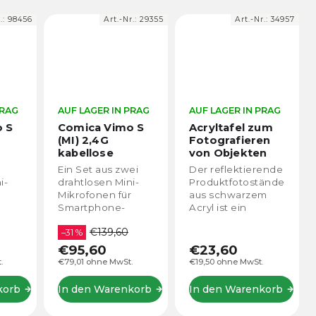
Nr.:
29355
Art.-Nr.:
34957
Art.-Nr.:
99184
 PRAG
AUF LAGER IN PRAG
AUF LAGER IN PRAG
o S
Acryltafel zum
Reflektierende
Fotografieren
Acrylplatte zum
von Objekten
Fotografieren
krofone
30x30cm
eines Objekts
wei
Der reflektierende
Die weiße
und
(schwarz)
30x30cm (weiß)
ni-
Produktfotoständer
reflektierende
ta
ür
aus schwarzem
Acryltafel für die
Acryl ist ein
Produktfotografie
lose
unverzichtbares
ist ein
0
 die
Hilfsmittel beim
unverzichtbares
n
Fotografieren Ihrer
Hilfsmittel beim
€23,60
€23,60
nd
Produkte. Damit
Fotografieren Ihrer
t.
€19,50 ohne MwSt.
€19,50 ohne MwSt.
m
schaffen Sie Tiefe
Produkte. Damit
und Realismus und
schaffen Sie Tiefe
nkorb
In den Warenkorb
In den Warenkorb
n
heben...
und Realismus
und...