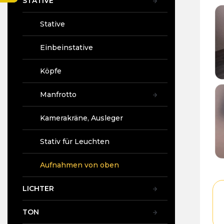
STATIVE
t
Pr
e
ist
Stative
4,8
vo
5
Einbeinstative
Ste
Köpfe
Manfrotto
Kamerakräne, Ausleger
Stativ für Leuchten
Aufnahmen von oben
LICHTER
TON