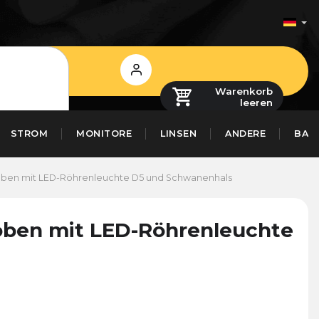
Login
Warenkorb
leeren
STROM
MONITORE
LINSEN
ANDERE
BAS
 oben mit LED-Röhrenleuchte D5 und Schwanenhals
oben mit LED-Röhrenleuchte