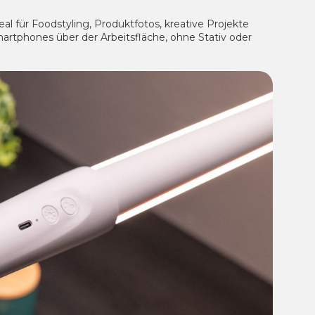
l für Foodstyling, Produktfotos, kreative Projekte
Smartphones über der Arbeitsfläche, ohne Stativ oder