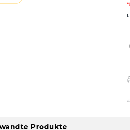
*
L
wandte Produkte