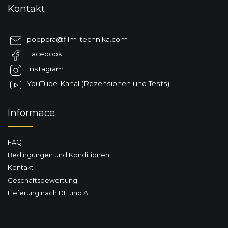
F
Kontakt
u
ß
z
podpora
@
film-technika.com
e
Facebook
i
l
Instagram
e
YouTube-Kanal (Rezensionen und Tests)
Informace
FAQ
Bedingungen und Konditionen
Kontakt
Geschäftsbewertung
Lieferung nach DE und AT