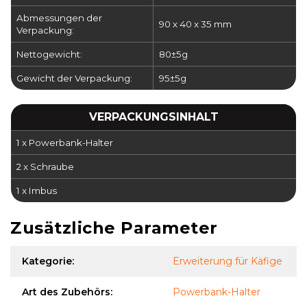
Abmessungen der
90 x 40 x 35 mm
Verpackung:
Nettogewicht:
80±5g
Gewicht der Verpackung:
95±5g
VERPACKUNGSINHALT
1 x Powerbank-Halter
2 x Schraube
1 x Imbus
Zusätzliche Parameter
Kategorie
:
Erweiterung für Käfige
Art des Zubehörs
:
Powerbank-Halter