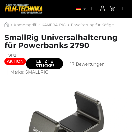
Zum
Kameragriff
KAMERA-RIG
Erweiterung für Käfige
Inhalt
springen
SmallRig Universalhalterung
für Powerbanks 2790
19172
AKTION
LETZTE
Die
17 Bewertungen
STÜCKE!
durchschnittliche
Marke:
SMALLRIG
Produktbewertung
ist
4,9
von
5
Sternen.