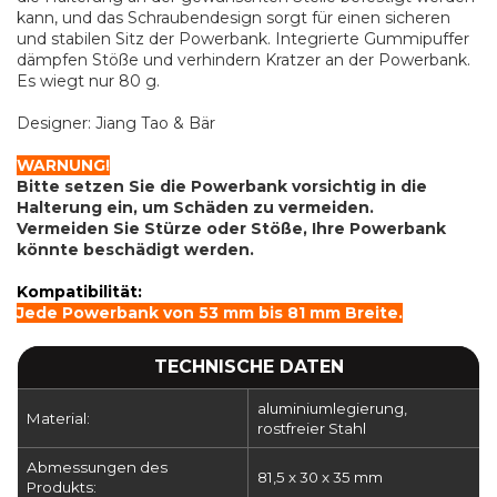
kann, und das Schraubendesign sorgt für einen sicheren
und stabilen Sitz der Powerbank. Integrierte Gummipuffer
dämpfen Stöße und verhindern Kratzer an der Powerbank.
Es wiegt nur 80 g.
Designer: Jiang Tao & Bär
WARNUNG!
Bitte setzen Sie die Powerbank vorsichtig in die
Halterung ein, um Schäden zu vermeiden.
Vermeiden Sie Stürze oder Stöße, Ihre Powerbank
könnte beschädigt werden.
Kompatibilität:
Jede Powerbank von 53 mm bis 81 mm Breite.
TECHNISCHE DATEN
aluminiumlegierung,
Material:
rostfreier Stahl
Abmessungen des
81,5 x 30 x 35 mm
Produkts: