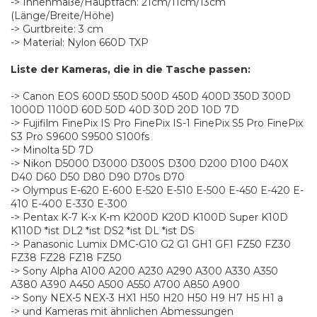
-> Innenmaße/Hauptfach: 21cm/11cm/13cm
(Länge/Breite/Höhe)
-> Gurtbreite: 3 cm
-> Material: Nylon 660D TXP
Liste der Kameras, die in die Tasche passen:
-> Canon EOS 600D 550D 500D 450D 400D 350D 300D
1000D 1100D 60D 50D 40D 30D 20D 10D 7D
-> Fujifilm FinePix IS Pro FinePix IS-1 FinePix S5 Pro FinePix
S3 Pro S9600 S9500 S100fs
-> Minolta 5D 7D
-> Nikon D5000 D3000 D300S D300 D200 D100 D40X
D40 D60 D50 D80 D90 D70s D70
-> Olympus E-620 E-600 E-520 E-510 E-500 E-450 E-420 E-
410 E-400 E-330 E-300
-> Pentax K-7 K-x K-m K200D K20D K100D Super K10D
K110D *ist DL2 *ist DS2 *ist DL *ist DS
-> Panasonic Lumix DMC-G10 G2 G1 GH1 GF1 FZ50 FZ30
FZ38 FZ28 FZ18 FZ50
-> Sony Alpha A100 A200 A230 A290 A300 A330 A350
A380 A390 A450 A500 A550 A700 A850 A900
-> Sony NEX-5 NEX-3 HX1 H50 H20 H50 H9 H7 H5 H1 a
-> und Kameras mit ähnlichen Abmessungen