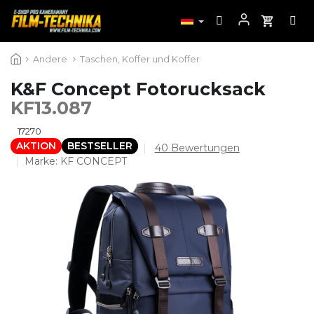
Zum
Andere
Taschen, Koffer und Koffer
Inhalt
springen
K&F Concept Fotorucksack
KF13.087
17270
AKTION
BESTSELLER
Die
40 Bewertungen
durchschnittliche
Marke:
KF CONCEPT
Produktbewertung
ist
4,5
von
5
Sternen.