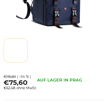
€115,60
( –34 % )
AUF LAGER IN PRAG
€75,60
€62,48 ohne MwSt.
Verkaufspreis: