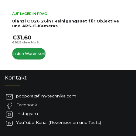
AUF LAGER IN PRAG
Ulanzi CO26 26in1 Reinigungsset für Objektive
und APS-C-Kameras
€31,60
€26,12 ohne MwSt.
In den Warenkorb
F
Kontakt
u
ß
z
podpora
@
film-technika.com
e
Facebook
i
l
Instagram
e
YouTube-Kanal (Rezensionen und Tests)