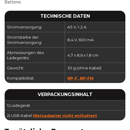
Batterie.
TECHNISCHE DATEN
Stromversorgung:
A5 V, 1-2 A
Stromstärke der
8,4 V, 600 mA
Stromversorgung:
Abmessungen des
4,7 x 8,6 x 1,8 cm
Ladegeräts:
Gewicht:
30 g (ohne Kabel)
Kompatibilität:
NP-F, NP-FM
VERPACKUNGSINHALT
1) Ladegerät
2) USB-Kabel
(Netzadapter nicht enthalten)