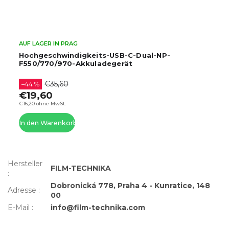
AUF LAGER IN PRAG
Hochgeschwindigkeits-USB-C-Dual-NP-
F550/770/970-Akkuladegerät
€35,60
–44 %
€19,60
€16,20 ohne MwSt.
In den Warenkorb
Hersteller
FILM-TECHNIKA
:
Dobronická 778, Praha 4 - Kunratice, 148
Adresse
:
00
E-Mail
:
info@film-technika.com