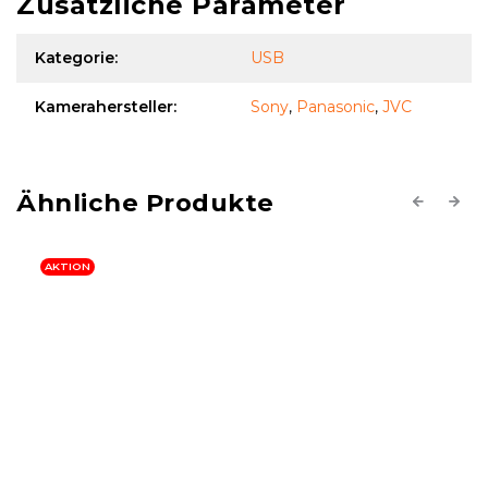
Zusätzliche Parameter
Kategorie
:
USB
Kamerahersteller
:
Sony
,
Panasonic
,
JVC
Previous
Next
AKTION