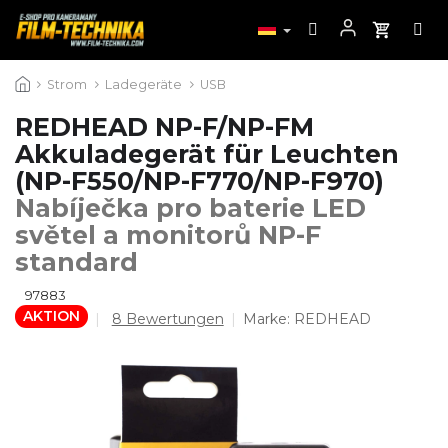
Zum
Strom
Ladegeräte
USB
Inhalt
springen
REDHEAD NP-F/NP-FM
Akkuladegerät für Leuchten
(NP-F550/NP-F770/NP-F970)
Nabíječka pro baterie LED
světel a monitorů NP-F
standard
97883
AKTION
Die
8 Bewertungen
Marke:
REDHEAD
durchschnittliche
Produktbewertung
ist
4,6
von
5