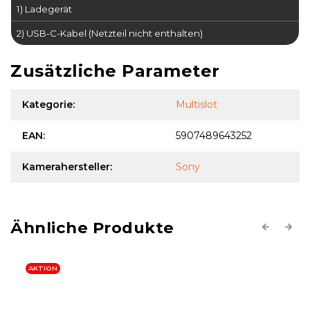
1) Ladegerät
2) USB-C-Kabel (Netzteil nicht enthalten)
Zusätzliche Parameter
Kategorie
:
Multislot
EAN
:
5907489643252
Kamerahersteller
:
Sony
Previous
Next
AKTION