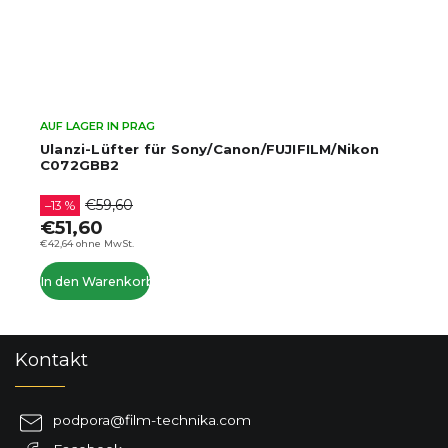
AUF LAGER IN PRAG
Ulanzi-Lüfter für Sony/Canon/FUJIFILM/Nikon
C072GBB2
€59,60
–13 %
€51,60
€42,64 ohne MwSt.
In den Warenkorb
F
Kontakt
u
ß
z
podpora
@
film-technika.com
e