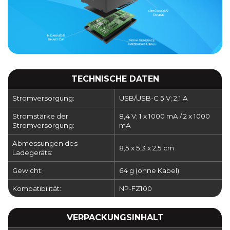
TECHNISCHE DATEN
Stromversorgung:
USB/USB-C 5 V; 2,1 A
Stromstärke der
8,4 V; 1 x 1000 mA / 2 x 1000
Stromversorgung:
mA
Abmessungen des
8,5 x 5,3 x 2,5 cm
Ladegeräts:
Gewicht:
64 g (ohne Kabel)
Kompatibilität:
NP-FZ100
VERPACKUNGSINHALT