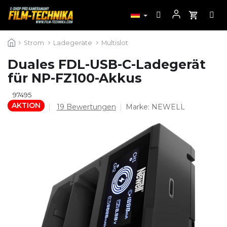
Zum
Strom
Ladegeräte
Multislot
Inhalt
springen
Duales FDL-USB-C-Ladegerät
für NP-FZ100-Akkus
97495
AKTION
Die
19 Bewertungen
Marke:
NEWELL
durchschnittliche
Produktbewertung
ist
4,4
von
5
Sternen.