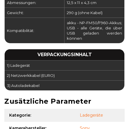
Abmessungen:
12,5 x 11 x 4,3 cm
Gewicht:
290 g (ohne Kabel)
akku - NP-FM50/F960-Akkus;
USB - alle Geräte, die über
Kompatibilität:
USB geladen werden
können
VERPACKUNGSINHALT
1) Ladegerät
2) Netzwerkkabel (EURO)
3) Autoladekabel
Zusätzliche Parameter
Kategorie
:
Ladegeräte
Kamerahersteller
:
Sony