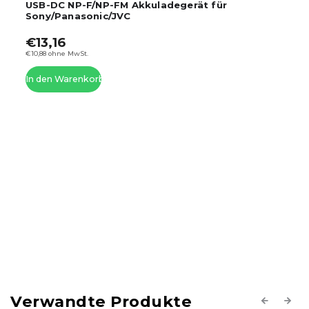
-FM Akkuladegerät für
Hochgeschwindigke
c/JVC
F550/770/970-Akku
€35,60
–44 %
€19,60
€16,20 ohne MwSt.
In den Warenkorb
Verwandte Produkte
Previous
Next