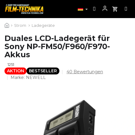
Zum
Strom
Ladegeräte
Inhalt
springen
Duales LCD-Ladegerät für
Sony NP-FM50/F960/F970-
Akkus
1251
AKTION
BESTSELLER
Die
40 Bewertungen
durchschnittliche
Marke:
NEWELL
Produktbewertung
ist
4,7
von
5
Sternen.