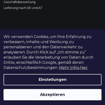
Geschäftsbewertung
Lieferung nach DE und AT
Wir verwenden Cookies, um Ihre Erfahrung zu
verbessern, Inhalte und Werbung zu
personalisieren und den Datenverkehr zu
analysieren. Durch Klick auf „Ich stimme zu“
erlauben Sie die Verarbeitung von Daten durch
Dritte, einschließlich Google, gemäß deren
Datenschutzbestimmungen.
Mehr Infos hier.
Copyright 2026
FILM-TECHNIKA
. Alle Rechte vorbehalten.
Cookie-Einstellungen ändern
Einstellungen
Grafický návrh vytvořil a nakódoval
Shoptetak.cz
Akzeptieren
Erstellt von Shoptet