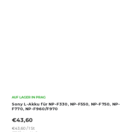
AUF LAGER IN PRAG
NP-F550, NP-F750, NP-
Sony L-Akku für NP-F330, NP-
F770, NP-F960/F970 (Plus)
€59,96
€49,55 ohne MwSt.