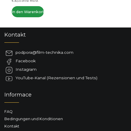
In den Warenkorb
F
Kontakt
u
ß
z
podpora
@
film-technika.com
e
Facebook
i
l
Instagram
e
YouTube-Kanal (Rezensionen und Tests)
Informace
FAQ
Bedingungen und Konditionen
Kontakt