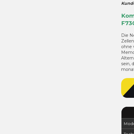
Kunde
Kom
F73
Die N
Zellen
ohne 
Memor
Alter
sein, 
monat
Mode
Tech