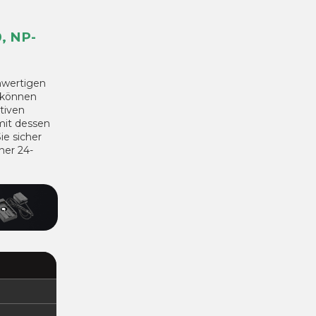
, NP-
hwertigen
 können
tiven
mit dessen
ie sicher
ner 24-