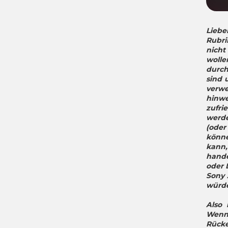
Liebe
Rubri
nicht
woll
durch
sind 
verwe
hinwe
zufri
werde
(oder
könne
kann,
hande
oder 
Sony 
würde
Also 
Wenn 
Rück