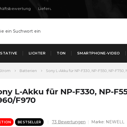
häftsbewertung
Lieferung nach DE und AT
STATIVE
LICHTER
TON
SMARTPHONE-VIDEO
Strom
Batterien
Sony L-Akku für NP-F330, NP-F550, NP-F750,
ony L-Akku für NP-F330, NP-F55
960/F970
Die
73 Bewertungen
Marke:
NEWELL
KTION
BESTSELLER