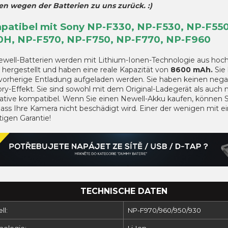
n wegen der Batterien zu uns zurück. :)
patibel mit Sony NP-F330, NP-F530, NP-F550
0H, NP-F570, NP-F750, NP-F770, NP-F960
ewell-Batterien werden mit Lithium-Ionen-Technologie aus hoc
 hergestellt und haben eine reale Kapazität von
8600 mAh.
Sie
vorherige Entladung aufgeladen werden. Sie haben keinen nega
y-Effekt. Sie sind sowohl mit dem Original-Ladegerät als auch 
native kompatibel. Wenn Sie einen Newell-Akku kaufen, können S
dass Ihre Kamera nicht beschädigt wird. Einer der wenigen mit ei
igen Garantie!
TECHNISCHE DATEN
ll:
NP-F970/960/950/930
nologie:
Li-Ion