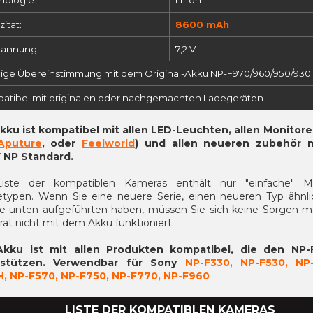
ität:
8600 mAh
annung:
7,2 V
ige Übereinstimmung mit dem Original-Akku NP-F970/960/950/930
atibel mit originalen oder nachgemachten Ladegeräten
kku ist kompatibel mit allen LED-Leuchten, allen Monitore
Aputure
, oder
Feelworld
) und allen neueren
zubehör m
 NP Standard.
iste der kompatiblen Kameras enthält nur "einfache" M
etypen. Wenn Sie eine neuere Serie, einen neueren Typ ähnli
ie unten aufgeführten haben, müssen Sie sich keine Sorgen m
rät nicht mit dem Akku funktioniert.
Akku ist mit allen Produkten kompatibel, die den NP-
rstützen. Verwendbar für Sony
NP-F330, NP-F530, NP
, NP-F570, NP-F750, NP-F770, NP-F960
LISTE DER KOMPATIBLEN KAMERAS