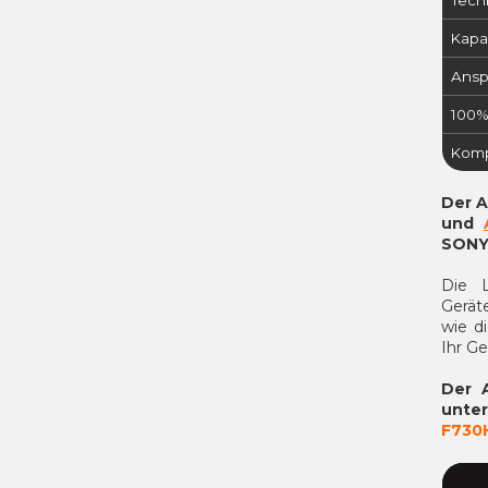
Kapaz
Ansp
100%
Komp
Der A
und
SONY
Die L
Gerät
wie d
Ihr Ge
Der 
unte
F730H