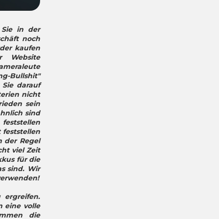
 Sie in der
schäft noch
der kaufen
r Website
Kameraleute
g-Bullshit"
Sie darauf
erien nicht
rieden sein
hnlich sind
feststellen
feststellen
n der Regel
ht viel Zeit
kus für die
s sind. Wir
 verwenden!
ergreifen.
 eine volle
ommen die