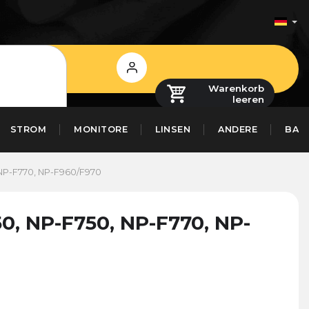
Login
Warenkorb
leeren
STROM
MONITORE
LINSEN
ANDERE
BAS
 NP-F770, NP-F960/F970
0, NP-F750, NP-F770, NP-