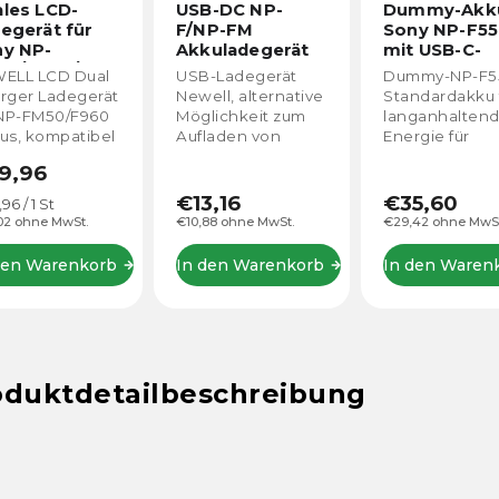
les LCD-
USB-DC NP-
Dummy-Akk
egerät für
F/NP-FM
Sony NP-F5
y NP-
Akkuladegerät
mit USB-C-
50/F960/F970-
für
Anschluss
ELL LCD Dual
USB-Ladegerät
Dummy-NP-F5
kus
Sony/Panasonic/JVC
rger Ladegerät
Newell, alternative
Standardakku 
 NP-FM50/F960
Möglichkeit zum
langanhalten
us, kompatibel
Aufladen von
Energie für
 Sony.
Sony-Akkus mit
Leuchten ode
9,96
NP-F, NP-FM.
Monitore mit 
C-Anschluss. I
€13,16
€35,60
aufspreis:
96 / 1 St
für LED-Leuch
02 ohne MwSt.
€10,88 ohne MwSt.
€29,42 ohne MwSt
Vorschaumonit
Aufnahmegerä
den Warenkorb
In den Warenkorb
In den Waren
oduktdetailbeschreibung