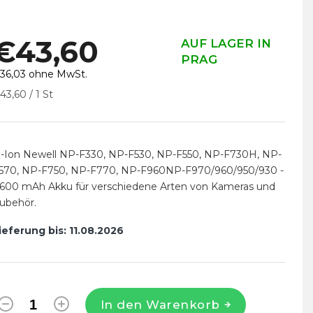
€43,60
AUF LAGER IN
PRAG
36,03 ohne MwSt.
erkaufspreis:
43,60 / 1 St
i-Ion Newell NP-F330, NP-F530, NP-F550, NP-F730H, NP-
570, NP-F750, NP-F770, NP-F960NP-F970/960/950/930 -
600 mAh Akku für verschiedene Arten von Kameras und
ubehör.
ieferung bis:
11.08.2026
In den Warenkorb