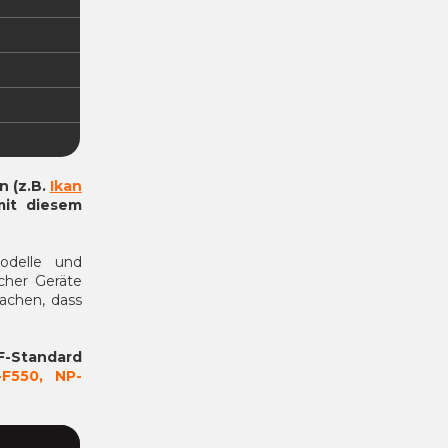
n (z.B.
Ikan
it diesem
odelle und
cher Geräte
achen, dass
F-Standard
-F550, NP-