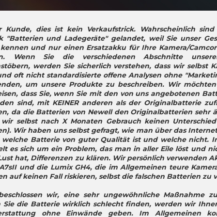
r Kunde, dies ist kein Verkaufstrick. Wahrscheinlich sind
k "Batterien und Ladegeräte" gelandet, weil Sie unser Ge
 kennen und nur einen Ersatzakku für Ihre Kamera/Camcor
en. Wenn Sie die verschiedenen Abschnitte unsere
stöbern, werden Sie sicherlich verstehen, dass wir selbst 
und oft nicht standardisierte offene Analysen ohne "Marketin
nden, um unsere Produkte zu beschreiben. Wir möchten 
isen, dass Sie, wenn Sie mit den von uns angebotenen Batt
eden sind, mit KEINER anderen als der Originalbatterie zuf
n, da die Batterien von Newell den Originalbatterien sehr ä
 wir selbst nach X Monaten Gebrauch keinen Unterschied 
n). Wir haben uns selbst gefragt, wie man über das Internet 
 welche Batterie von guter Qualität ist und welche nicht. I
lt es sich um ein Problem, das man in aller Eile löst und nic
Lust hat, Differenzen zu klären. Wir persönlich verwenden Ak
A7sII und die Lumix GH4, die im Allgemeinen teure Kamera
n auf keinen Fall riskieren, selbst die falschen Batterien zu
beschlossen wir, eine sehr ungewöhnliche Maßnahme zu 
Sie die Batterie wirklich schlecht finden, werden wir Ihnen
erstattung ohne Einwände geben. Im Allgemeinen k