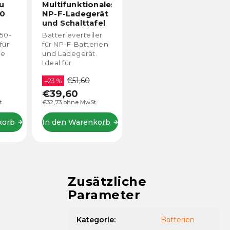
u
Multifunktionales
50
NP-F-Ladegerät
und Schalttafel
(D-Tap, USB-
50-
Batterieverteiler
Anschlüsse 5V -
für
für NP-F-Batterien
9V)
de
und Ladegerät.
Ideal für
r
jemanden, der
€51,60
USB-
gleichzeitig eine
–23 %
deal
Kamera, einen
€39,60
ten,
Monitor oder
.
€32,73 ohne MwSt.
ore,
anderes Zubehör
te.
mit Strom
korb
In den Warenkorb
versorgen
möchte.
Zusätzliche
Parameter
Kategorie
:
Batterien