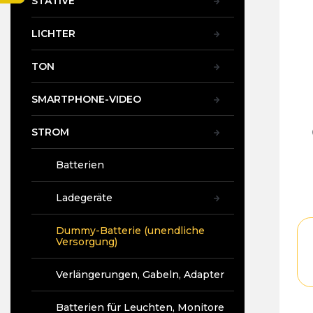
STATIVE
5,0
t
vo
e
5
LICHTER
Ste
TON
SMARTPHONE-VIDEO
STROM
Batterien
Ladegeräte
Dummy-Batterie (unendliche
Versorgung)
Verlängerungen, Gabeln, Adapter
Batterien für Leuchten, Monitore