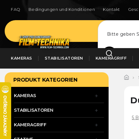
Zum
Inhalt
FAQ
Bedingungen und Konditionen
Kontakt
Gesc
springen
SUCHEN
KAMERAS
STABILISATOREN
KAMERAGRIFF
S
Kategorien
PRODUKT KATEGORIEN
überspringen
e
i
t
KAMERAS
D
e
n
STABILISATOREN
l
Die
5 
e
dur
KAMERAGRIFF
i
Pr
ist
s