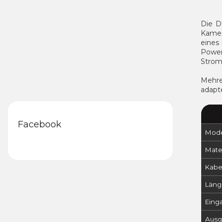
Die D
Kamer
eines
Power
Strom
Mehre
adapte
Facebook
Mode
Mater
Kabe
Läng
Eing
Ausg