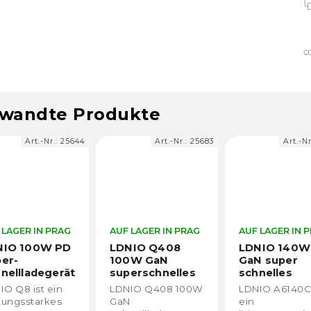
wandte Produkte
Art.-Nr.:
25644
Art.-Nr.:
25683
Art.-Nr
 LAGER IN PRAG
AUF LAGER IN PRAG
AUF LAGER IN 
NIO 100W PD
LDNIO Q408
LDNIO 140W
er-
100W GaN
GaN super
nellladegerät
superschnelles
schnelles
Ladegerät
Ladegerät
IO Q8 ist ein
LDNIO Q408 100W
LDNIO A6140C 
A6140C
stungsstarkes
GaN
ein