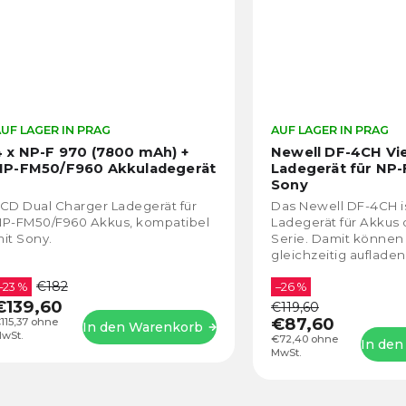
UF LAGER IN PRAG
AUF LAGER IN PRAG
4 x NP-F 970 (7800 mAh) +
Newell DF-4CH Vie
NP-FM50/F960 Akkuladegerät
Ladegerät für NP-
Sony
CD Dual Charger Ladegerät für
Das Newell DF-4CH is
P-FM50/F960 Akkus, kompatibel
Ladegerät für Akkus 
it Sony.
Serie. Damit können 
gleichzeitig aufladen
hintergrundbeleucht
€182
–23 %
ermöglicht eine komf
–26 %
€139,60
€119,60
€87,60
115,37 ohne
In den Warenkorb
wSt.
€72,40 ohne
In den
MwSt.