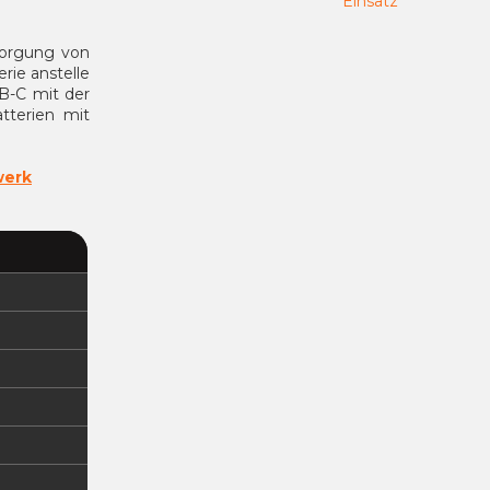
Einsatz
sorgung von
ie anstelle
SB-C mit der
tterien mit
werk