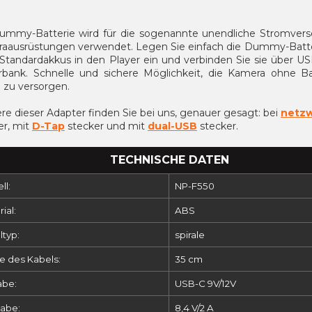
ummy-Batterie wird für die sogenannte unendliche Stromver
aausrüstungen verwendet. Legen Sie einfach die Dummy-Batter
 Standardakkus in den Player ein und verbinden Sie sie über U
bank. Schnelle und sichere Möglichkeit, die Kamera ohne Ba
 zu versorgen.
re dieser Adapter finden Sie bei uns, genauer gesagt: bei
netz
r, mit
D-Tap
stecker und mit
dual-USB
stecker.
TECHNISCHE DATEN
ll:
NP-F550
ial:
ABS
ltyp:
spirale
e des Kabels:
35 cm
abe:
USB-C 9V/12V
abe:
8,4 V/2 A