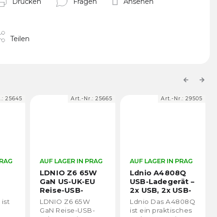
Drucken
Fragen
Ansehen
Teilen
Previous
Next
.:
25645
Art.-Nr.:
25665
Art.-Nr.:
29505
PRAG
AUF LAGER IN PRAG
AUF LAGER IN PRAG
LDNIO Z6 65W
Ldnio A4808Q
GaN US-UK-EU
USB-Ladegerät –
Reise-USB-
2x USB, 2x USB-
Netzadapter -
C, 70 W
ist
LDNIO Z6 65W
Ldnio Das A4808Q
2x USB-C, 1x
GaN Reise-USB-
ist ein praktisches
USB-A