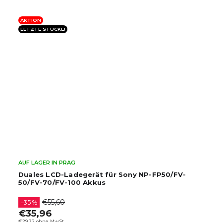
AKTION
LETZTE STÜCKE!
AUF LAGER IN PRAG
Duales LCD-Ladegerät für Sony NP-FP50/FV-
50/FV-70/FV-100 Akkus
€55,60
–35 %
€35,96
€29,72 ohne MwSt.