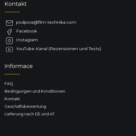
Kontakt
u
ß
z
podpora
@
film-technika.com
e
Facebook
i
l
Instagram
e
YouTube-Kanal (Rezensionen und Tests)
Informace
FAQ
Bedingungen und Konditionen
Kontakt
Geschäftsbewertung
Lieferung nach DE und AT