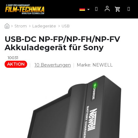
Zum
Strom
Ladegeräte
USB
Inhalt
springen
USB-DC NP-FP/NP-FH/NP-FV
Akkuladegerät für Sony
10031
AKTION
Die
10 Bewertungen
Marke:
NEWELL
durchschnittliche
Produktbewertung
ist
4,8
von
5
Sternen.