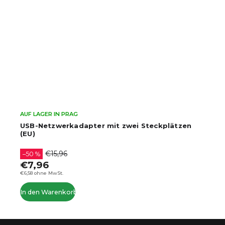
AUF LAGER IN PRAG
USB-Netzwerkadapter mit zwei Steckplätzen
(EU)
€15,96
–50 %
€7,96
€6,58 ohne MwSt.
In den Warenkorb
F