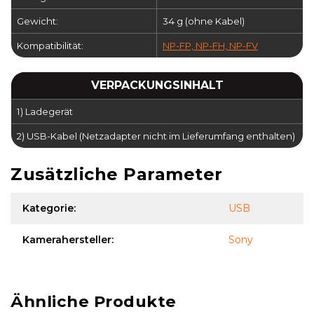
Gewicht:
34 g (ohne Kabel)
Kompatibilität:
NP-FP, NP-FH, NP-FV
VERPACKUNGSINHALT
1) Ladegerät
2) USB-Kabel (Netzadapter nicht im Lieferumfang enthalten)
Zusätzliche Parameter
Kategorie
:
USB
Kamerahersteller
:
Sony