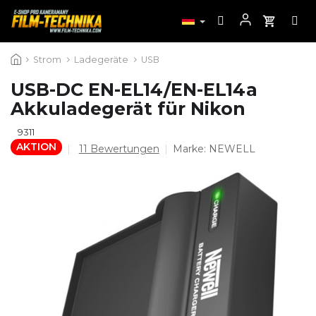
Zum
Strom
Ladegeräte
USB
Inhalt
springen
USB-DC EN-EL14/EN-EL14a
Akkuladegerät für Nikon
9311
AKTION
Die
11 Bewertungen
Marke:
NEWELL
durchschnittliche
Produktbewertung
ist
4,5
von
5
Sternen.