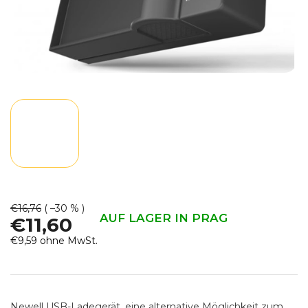
€16,76
( –30 % )
AUF LAGER IN PRAG
€11,60
€9,59 ohne MwSt.
Verkaufspreis:
Newell USB-Ladegerät, eine alternative Möglichkeit zum