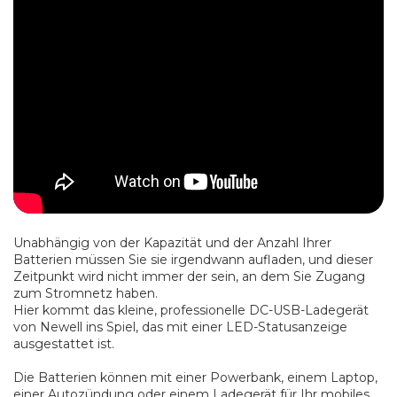
Unabhängig von der Kapazität und der Anzahl Ihrer
Batterien müssen Sie sie irgendwann aufladen, und dieser
Zeitpunkt wird nicht immer der sein, an dem Sie Zugang
zum Stromnetz haben.
Hier kommt das kleine, professionelle DC-USB-Ladegerät
von Newell ins Spiel, das mit einer LED-Statusanzeige
ausgestattet ist.
Die Batterien können mit einer Powerbank, einem Laptop,
einer Autozündung oder einem Ladegerät für Ihr mobiles