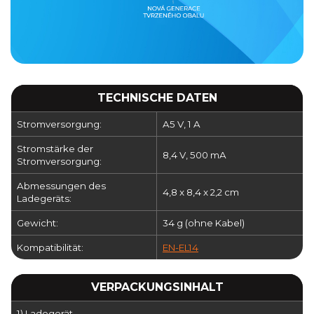
TECHNISCHE DATEN
Stromversorgung:
A5 V, 1 A
Stromstärke der
8,4 V, 500 mA
Stromversorgung:
Abmessungen des
4,8 x 8,4 x 2,2 cm
Ladegeräts:
Gewicht:
34 g (ohne Kabel)
Kompatibilität:
EN-EL14
VERPACKUNGSINHALT
1) Ladegerät