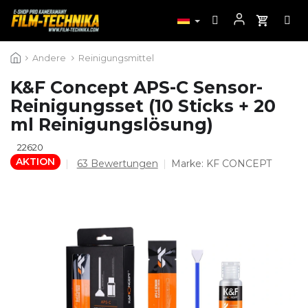
Zum
Andere
Reinigungsmittel
Inhalt
springen
K&F Concept APS-C Sensor-
Reinigungsset (10 Sticks + 20
ml Reinigungslösung)
22620
AKTION
Die
63 Bewertungen
Marke:
KF CONCEPT
durchschnittliche
Produktbewertung
ist
4,4
von
5
Sternen.