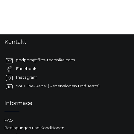
F
Kontakt
u
ß
z
podpora
@
film-technika.com
e
Facebook
i
l
Instagram
e
YouTube-Kanal (Rezensionen und Tests)
Informace
FAQ
Bedingungen und Konditionen