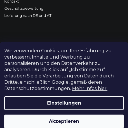
Kontakt
Geschäftsbewertung
Lieferung nach DE und AT
Wir verwenden Cookies, um Ihre Erfahrung zu
verbessern, Inhalte und Werbung zu
personalisieren und den Datenverkehr zu
analysieren. Durch Klick auf „Ich stimme zu“
erlauben Sie die Verarbeitung von Daten durch
Dritte, einschließlich Google, gemäß deren
Datenschutzbestimmungen.
Mehr Infos hier.
Copyright 2026
FILM-TECHNIKA
. Alle Rechte vorbehalten.
Cookie-Einstellungen ändern
Einstellungen
Grafický návrh vytvořil a nakódoval
Shoptetak.cz
Akzeptieren
Erstellt von Shoptet