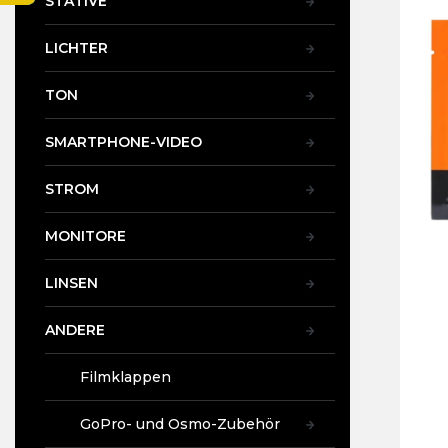
STATIVE
ist
t
5,0
e
vo
LICHTER
5
Ste
TON
SMARTPHONE-VIDEO
STROM
MONITORE
LINSEN
ANDERE
Filmklappen
GoPro- und Osmo-Zubehör