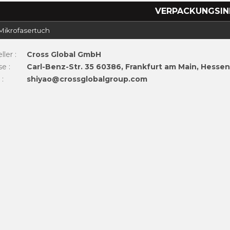
VERPACKUNGSIN
x Mikrofasertuch
eller
:
Cross Global GmbH
se
:
Carl-Benz-Str. 35 60386, Frankfurt am Main, Hesse
l
:
shiyao@crossglobalgroup.com