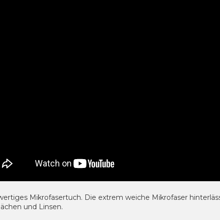
ertiges Mikrofasertuch.
Die extrem weiche Mikrofaser hinterläss
lächen und Linsen.