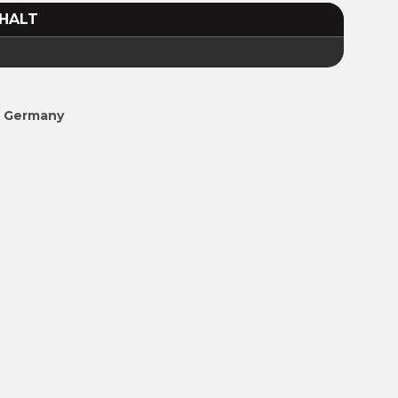
HALT
n Germany