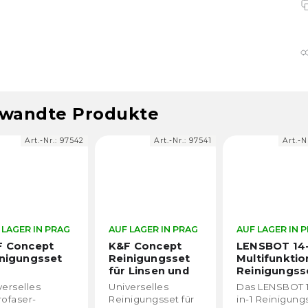
wandte Produkte
Art.-Nr.:
97542
Art.-Nr.:
97541
Art.-N
 LAGER IN PRAG
AUF LAGER IN PRAG
AUF LAGER IN 
F Concept
K&F Concept
LENSBOT 14-
nigungsset
Reinigungsset
Multifunktio
s
für Linsen und
Reinigungss
rofasertüchern
Displays 4 in 1
verselles
Universelles
Das LENSBOT 
Stück
SKU.1618
rofaser-
Reinigungsset für
in-1 Reinigung