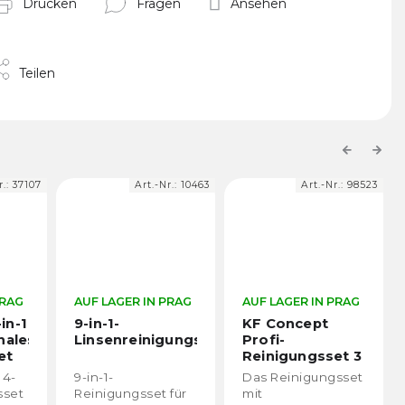
Drucken
Fragen
Ansehen
Teilen
Previous
Next
r.:
37107
Art.-Nr.:
10463
Art.-Nr.:
98523
PRAG
AUF LAGER IN PRAG
AUF LAGER IN PRAG
in-1
9-in-1-
KF Concept
nales
Linsenreinigungsset
Profi-
et
Reinigungsset 3
in 1
14-
9-in-1-
Das Reinigungsset
sset
Reinigungsset für
mit