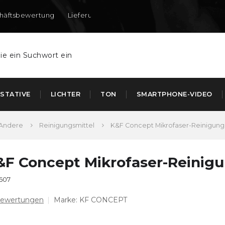
häftsbewertung
Lieferung nach DE und AT
STATIVE
LICHTER
TON
SMARTPHONE-VIDEO
Andere
Reinigungsmittel
K&F Concept Mikrofaser-Reinigungs
&F Concept Mikrofaser-Reinigu
607
Bewertungen
Marke:
KF CONCEPT
chschnittliche
oduktbewertung