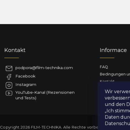
F
u
ß
z
Kontakt
Informace
e
i
l
FAQ
podpora
@
film-technika.com
e
Bedingungen un
Facebook
Kontakt
Instagram
Geschäftsbewe
Wir verwe
YouTube-Kanal (Rezensionen
Lieferung nach 
verbessern
und Tests)
und den Da
„Ich stimm
Daten durc
Datensch
Copyright 2026
FILM-TECHNIKA
. Alle Rechte vorbehalten.