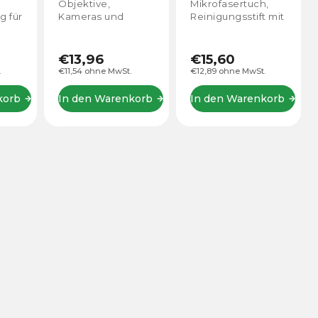
Objektive,
Mikrofasertuch,
g für
Kameras und
Reinigungsstift mit
andere optische
Bürste,
ge.
Geräte.
Schwämmchen
und Ballon
€13,96
€15,60
entfernt effektiv
.
€11,54 ohne MwSt.
€12,89 ohne MwSt.
r
Schmutz von Glas,
Linse oder Filter.
korb
In den Warenkorb
In den Warenkorb