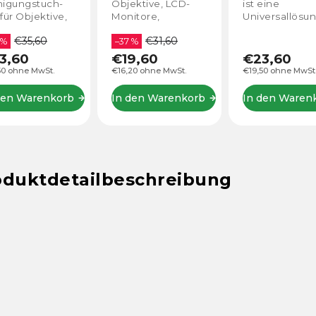
x15cm)
nigungstuch-
Objektive, LCD-
ist eine
für Objektive,
Monitore,
Universallösun
-Monitore,
Computer,
die
€35,60
€31,60
puter,
 %
Bildschirme usw.
–37 %
Elektronikpfle
schirme, etc.
Es enthält
3,60
€19,60
€23,60
spezielle
50 ohne MwSt.
€16,20 ohne MwSt.
€19,50 ohne MwSt
Werkzeuge zu
Reinigung von
den Warenkorb
In den Warenkorb
In den Waren
Kameras,
Tastaturen,
Mobilgeräten
und...
oduktdetailbeschreibung