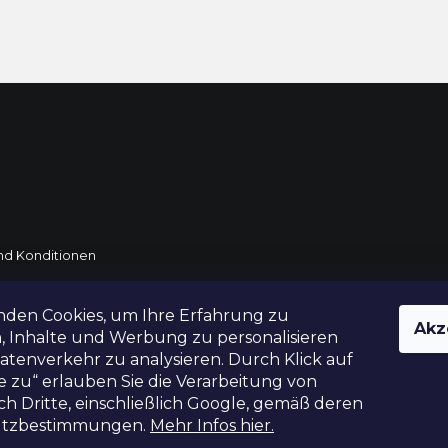
d Konditionen
rtung
nden Cookies, um Ihre Erfahrung zu
Akz
DE und AT
, Inhalte und Werbung zu personalisieren
tenverkehr zu analysieren. Durch Klick auf
e zu“ erlauben Sie die Verarbeitung von
h Dritte, einschließlich Google, gemäß deren
utzbestimmungen.
Mehr Infos hier.