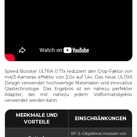
Speed Booster ULTRA 0.71x reduziert den Crop-Faktor von
m4/3-Kameras effektiv von 2,0x auf 1,4x. Das neue ULTRA
Design verwendet hochwertige Materialien und innovative
Glastechnologie. Das Ergebnis ist ein nahezu perfekter
Adapter, der mit nahezu jedem Vollformatobjektiv
verwendet werden kann.
MERKMALE UND
EINSCHRÄNKUNGEN
VORTEILE
EF-S-Objektive müssen vor