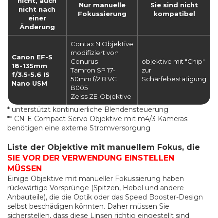
nicht, auch
Nur manuelle
Sie sind nicht
nicht nach
Fokussierung
kompatibel
einer
Änderung
Contax N Objektive
modifiziert von
Canon EF-S
Conurus
objektive mit "Chip"
18-135mm
Tamron SP 17-
zur
f/3.5-5.6 IS
50mm f/2.8 VC
Schärfebestätigung
Nano USM
B005
Zeiss ZE-Objektive
* unterstützt kontinuierliche Blendensteuerung
** CN-E Compact-Servo Objektive mit m4/3 Kameras
benötigen eine externe Stromversorgung
Liste der Objektive mit manuellem Fokus, die
SIE VOR DER VERWENDUNG EINSTELLEN
MÜSSEN
Einige Objektive mit manueller Fokussierung haben
rückwärtige Vorsprünge (Spitzen, Hebel und andere
Anbauteile), die die Optik oder das Speed Booster-Design
selbst beschädigen könnten. Daher müssen Sie
sicherstellen, dass diese Linsen richtig eingestellt sind.