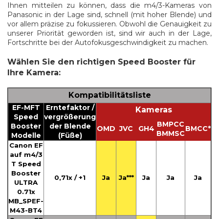
Ihnen mitteilen zu können, dass die m4/3-Kameras von
Panasonic in der Lage sind, schnell (mit hoher Blende) und
vor allem präzise zu fokussieren. Obwohl die Genauigkeit zu
unserer Priorität geworden ist, sind wir auch in der Lage,
Fortschritte bei der Autofokusgeschwindigkeit zu machen.
Wählen Sie den richtigen Speed Booster für
Ihre Kamera:
Kompatibilitätsliste
EF-MFT
Erntefaktor /
Kameras
Speed
vergrößerung
BMPCC
Booster
der Blende
OMD
JVC
GH4
BMCC*
BMMSC
Modelle
(Füße)
Canon EF
auf m4/3
T Speed
Booster
0,71x / +1
Ja
Ja***
Ja
Ja
Ja
ULTRA
0.71x
MB_SPEF-
M43-BT4