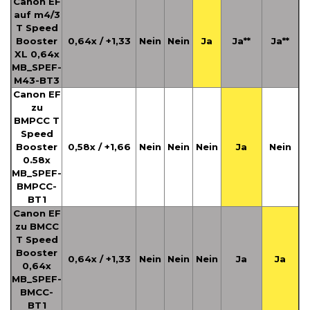
Canon EF
auf m4/3
T Speed
Booster
0,64x / +1,33
Nein
Nein
Ja
Ja**
Ja**
XL 0,64x
MB_SPEF-
M43-BT3
Canon EF
zu
BMPCC T
Speed
Booster
0,58x / +1,66
Nein
Nein
Nein
Ja
Nein
0.58x
MB_SPEF-
BMPCC-
BT1
Canon EF
zu BMCC
T Speed
Booster
0,64x / +1,33
Nein
Nein
Nein
Ja
Ja
0,64x
MB_SPEF-
BMCC-
BT1