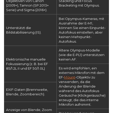
Objektiven von Canon
Stacking und Focus
(2009+), Tamron (SP 2013+
Bracketing mit Olympus.
Serie) und Sigma (2016+).
Bei Opympus-Kameras, mit
Ausnahme der E-M1,
Unterstützt die
können Sie einen Einpunkt-
Bildstabilisierung (IS).
Autofokus einstellen, aber
keinen Mehrpunkt-
Autofokus.
Ältere Olympus-Modelle
(wie die E-PL1) unterstützen
Elektronische manuelle
keinen AF.
Fokussierung (z. B. bei EF
Es wird empfohlen, ein
85/1.2L II und EF 50/1.0L)
externes Mikrofon mit dem
EF-
Mount
-Objektiv zu
verwenden, da die
Änderung der Blende
EXIF-Daten (Brennweite,
während des Autofokus
Blende, Zoombereich).
Geräusche (Klickgeräusche)
erzeugt, die das interne
Mikrofon aufnimmt.
Anzeige von Blende, Zoom