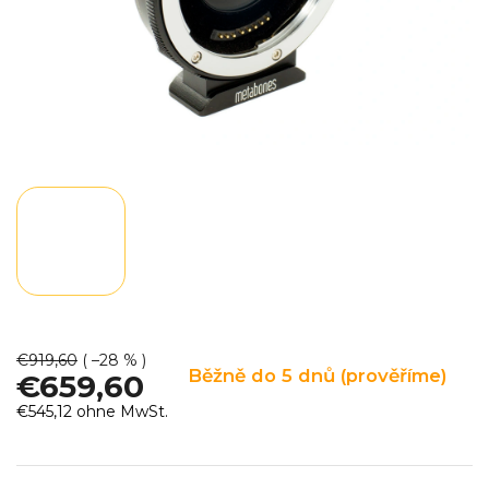
€919,60
( –28 % )
Běžně do 5 dnů (prověříme)
€659,60
€545,12 ohne MwSt.
Verkaufspreis: