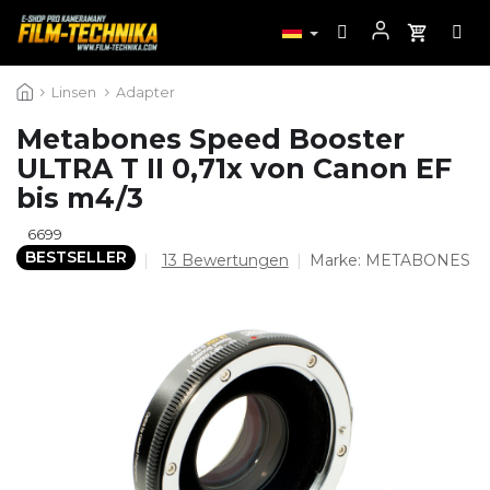
Zum
Linsen
Adapter
Inhalt
springen
Metabones Speed Booster
ULTRA T II 0,71x von Canon EF
bis m4/3
6699
BESTSELLER
Die
13 Bewertungen
Marke:
METABONES
durchschnittliche
Produktbewertung
ist
4,7
von
5
Sternen.