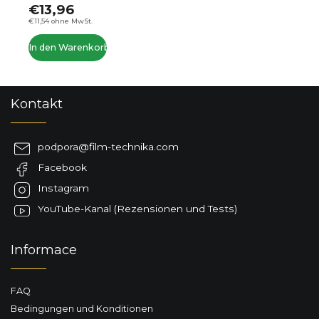
€13,96
€11,54 ohne MwSt.
In den Warenkorb
F
Kontakt
u
ß
z
podpora
@
film-technika.com
e
Facebook
i
l
Instagram
e
YouTube-Kanal (Rezensionen und Tests)
Informace
FAQ
Bedingungen und Konditionen