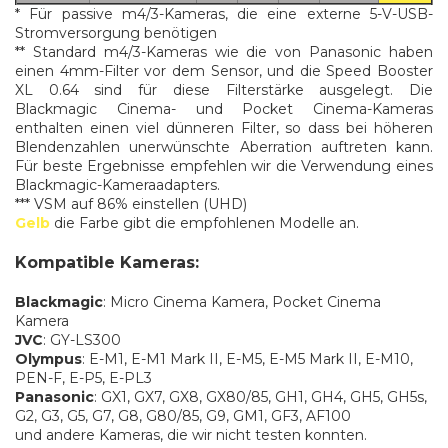
* Für passive m4/3-Kameras, die eine externe 5-V-USB-
Stromversorgung benötigen
** Standard m4/3-Kameras wie die von Panasonic haben
einen 4mm-Filter vor dem Sensor, und die Speed Booster
XL 0.64 sind für diese Filterstärke ausgelegt. Die
Blackmagic Cinema- und Pocket Cinema-Kameras
enthalten einen viel dünneren Filter, so dass bei höheren
Blendenzahlen unerwünschte Aberration auftreten kann.
Für beste Ergebnisse empfehlen wir die Verwendung eines
Blackmagic-Kameraadapters.
*** VSM auf 86% einstellen (UHD)
Gelb
die Farbe gibt die empfohlenen Modelle an.
Kompatible Kameras:
Blackmagic
: Micro Cinema Kamera, Pocket Cinema
Kamera
JVC
: GY-LS300
Olympus
: E-M1, E-M1 Mark II, E-M5, E-M5 Mark II, E-M10,
PEN-F, E-P5, E-PL3
Panasonic
: GX1, GX7, GX8, GX80/85, GH1, GH4, GH5, GH5s,
G2, G3, G5, G7, G8, G80/85, G9, GM1, GF3, AF100
und andere Kameras, die wir nicht testen konnten.