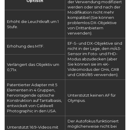
Optisch
der Verwendung modifiziert
werden oder sind nach der
Modifikation nicht mehr
kompatibel (Sie können
Erhöht die Leuchtkraft um 1
problemlos DX-Objektive
Stufe.
von Drittanbietern
verwenden).
EF-S- und DX-Objektive sind
Erhöhung des MTF.
nicht in der Lage, den m/43-
Sensor im Foto- und FHD-
Modus abzudecken (aber
Sie können sie im 4K-
Verlängert das Objektiv um
Videomodus der GH4, GX8
0,71x.
und GX80/85 verwenden).
Patentierter Adapter mit 5
Elementen in 4 Gruppen,
hervorragende optische
Unterstützt keinen AF für
Konstruktion auf Tantalbasis,
Olympus.
entwickelt von Caldwell
Photographic in den USA.
Der Autofokus funktioniert
möglicherweise nicht bei
Unterstützt 16:9-Videos mit