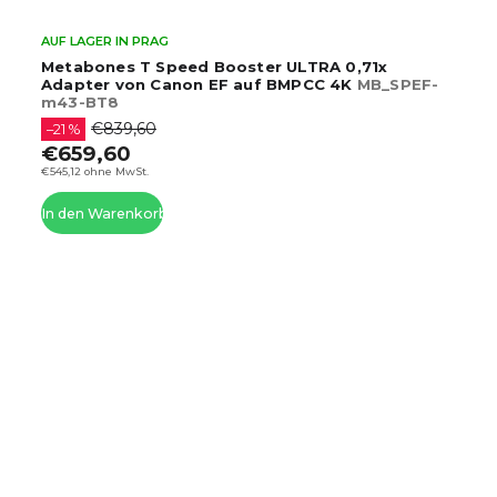
AUF LAGER IN PRAG
Metabones T Speed Booster ULTRA 0,71x
Adapter von Canon EF auf BMPCC 4K
MB_SPEF-
m43-BT8
€839,60
–21 %
€659,60
€545,12 ohne MwSt.
In den Warenkorb