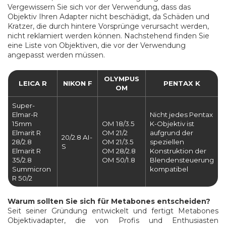
Vergewissern Sie sich vor der Verwendung, dass das
Objektiv Ihren Adapter nicht beschädigt, da Schäden und
Kratzer, die durch hintere Vorsprünge verursacht werden,
nicht reklamiert werden können. Nachstehend finden Sie
eine Liste von Objektiven, die vor der Verwendung
angepasst werden müssen.
OLYMPUS
LEICA R
NIKON F
PENTAX K
OM
Super-
Elmar-R
Nicht jedes Pentax
15mm
OM 18/3.5
K-Objektiv ist
Elmarit R
OM 21/2
aufgrund der
20/2.8 AI-
28/2.8
OM 21/3.5
speziellen
S
Elmarit R
OM 28/2.8
Konstruktion der
35/2.8
OM 50/1.8
Blendensteuerung
Summicron
kompatibel
R 50/2
Warum sollten Sie sich für Metabones entscheiden?
Seit seiner Gründung entwickelt und fertigt Metabones
Objektivadapter, die von Profis und Enthusiasten