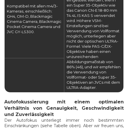
eingestellt werden, wenn
ein Super 35-Objektiv wie
Kompatibel mit allen m4/3-
das Canon CN-E 18-80 mm
Kameras, einschließlich:
T4.4L IS KAS S verwendet
GH4, OM-D, Blackmagic
wird. Höhere VSM-
Cinema Camera, Blackmagic
Einstellungen sind bei
Pocket Cinema Camera und
Verwendung von Vollformat
JVC GY-LS300.
möglich, unterliegen aber
nicht der optischen ULTRA-
Formel. Viele PAS-C/DX-
Objektive haben einen
unzureichenden
Abbildungsmaßstab von
86% (46), und wir empfehlen
die Verwendung von
Vollformat- oder Super 35-
Objektiven an JVCs mit dem
ULTRA-Adapter.
Autofokussierung mit einem optimalen
Verhältnis von Genauigkeit, Geschwindigkeit
und Zuverlässigkeit
Der Autofokus unterliegt immer noch bestimmten
Einschränkungen (siehe Tabelle oben). Aber wir freuen uns,