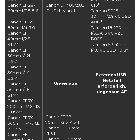
Canon EF 28-
Canon EF 400/2.8L
016*
80mm f/3.5-5.6
IS USM (Mark I)
Tamron SP 15-
II
30mm f/2.8 VC USD
Canon EF 35-
A012*
80mm f/4-5.6
Tamron 18-270mm
Canon EF
f/3.5-6.3 VC PZD
40mm f/2.8
B008
STM*
Tamron SP 45mm
Canon EF
f/1.8 VC USD F013*
50mm f/1.2L
USM
Canon EF
50mm f/1.4
Externes USB-
USM
Netzteil
Ungenaue
Canon EF
erforderlich,
50mm f/1.8
ungenaue AF
STM*
Canon EF 70-
200mm f/2.8L IS
II USM*
Canon EF 28-
Canon EF 70-
70mm f/3.5-4.5 II
300mm f/4-5.6L
Canon EF 50mm
IS USM*
f/1.8 II
Canon EF
Canon EF 100mm