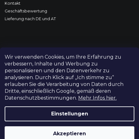
Kontakt
Geschäftsbewertung
Lieferung nach DE und AT
Wir verwenden Cookies, um Ihre Erfahrung zu
verbessern, Inhalte und Werbung zu
personalisieren und den Datenverkehr zu
analysieren. Durch Klick auf „Ich stimme zu“
erlauben Sie die Verarbeitung von Daten durch
Dritte, einschließlich Google, gemäß deren
Datenschutzbestimmungen.
Mehr Infos hier.
Copyright 2026
FILM-TECHNIKA
. Alle Rechte vorbehalten.
Cookie-Einstellungen ändern
Einstellungen
Grafický návrh vytvořil a nakódoval
Shoptetak.cz
Akzeptieren
Erstellt von Shoptet