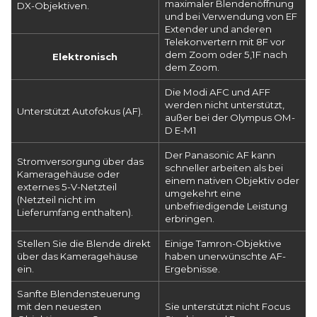
maximaler Blendenöffnung
DX-Objektiven.
und bei Verwendung von EF
Extender und anderen
Telekonvertern mit 8F vor
dem Zoom oder 5,1F nach
Elektronisch
dem Zoom.
Die Modi AFC und AFF
werden nicht unterstützt,
Unterstützt Autofokus (AF).
außer bei der Olympus OM-
D E-M1
Der Panasonic AF kann
Stromversorgung über das
schneller arbeiten als bei
Kameragehäuse oder
einem nativen Objektiv oder
externes 5-V-Netzteil
umgekehrt eine
(Netzteil nicht im
unbefriedigende Leistung
Lieferumfang enthalten).
erbringen.
Stellen Sie die Blende direkt
Einige Tamron-Objektive
über das Kameragehäuse
haben unerwünschte AF-
ein.
Ergebnisse.
Sanfte Blendensteuerung
mit den neuesten
Sie unterstützt nicht Focus