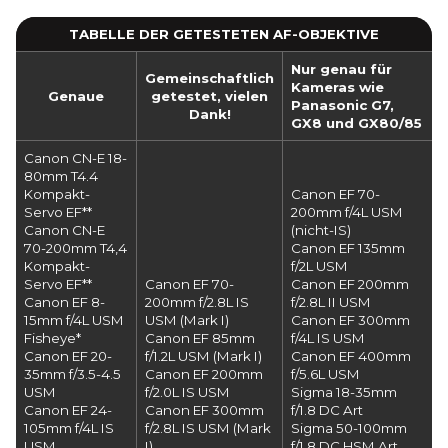
TABELLE DER GETESTETEN AF-OBJEKTIVE
Nur genau für
Gemeinschaftlich
Kameras wie
Genaue
getestet, vielen
Panasonic G7,
Dank!
GX8 und GX80/85
Canon CN-E 18-
80mm T4.4
Kompakt-
Canon EF 70-
Servo EF**
200mm f/4L USM
Canon CN-E
(nicht-IS)
70-200mm T4,4
Canon EF 135mm
Kompakt-
f/2L USM
Servo EF**
Canon EF 70-
Canon EF 200mm
Canon EF 8-
200mm f/2.8L IS
f/2.8L II USM
15mm f/4L USM
USM (Mark I)
Canon EF 300mm
Fisheye*
Canon EF 85mm
f/4L IS USM
Canon EF 20-
f/1.2L USM (Mark I)
Canon EF 400mm
35mm f/3.5-4.5
Canon EF 200mm
f/5.6L USM
USM
f/2.0L IS USM
Sigma 18-35mm
Canon EF 24-
Canon EF 300mm
f/1.8 DC Art
105mm f/4L IS
f/2.8L IS USM (Mark
Sigma 50-100mm
USM
I)
f/1.8 DC HSM Art