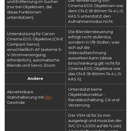
Die Verwendung von
und Entfernung im Sucher
Cinema EOS Objektiven wie
(nur bei Objektiven, die
dem CN-E 18-80mm T4.4 L IS
diese Funktionen
KAS S unterstützt den
unterstützen).
Aufnahmemodus nicht.
Die Blendensteuerung
Unterstützung für Canon
erfolgt nicht stufenlos,
Cinema EOS Objektive (CN-E
sondern in 1/8-Stufen, was
Compact-Servo),
sich auf die
einschließlich AF (externe 5-
Videoaufzeichnung
V-Stromversorgung
auswirken kann (diese
erforderlich), automatische
Einschränkung gilt nicht für
Blende und Servo-Zoom
Cinema EOS Objektive wie
das CN-E 18-80mm T4.4 L IS
Andere
KAS S).
Unterstützt keine
Abnehmbare
Objektivkorrektur -
Stativhalterung mit
1/4"
-
Randabschattung, CA und
Gewinde.
Verzerrung
Der VSM ist für 24 mm
ausgelegt und muss bei der
JVC GY-LS300 auf 86 % (4K)