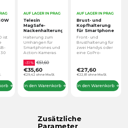
PRAG
AUF LAGER IN PRAG
AUF LAGER IN PRAG
Brust- und
Telesin
Kopfhalterung
teleskopischer
rung
für Smartphone
Carbon-Selfie-
Stick für Action-
Front- und
Leichte und stabile
s
Kameras und
Brusthalterung für
Teleskop-Selfie-
Smartphones
und
zwei Handys oder
Stange Telesin aus
ras
(25-116 cm)
as
eine GoPro-
Carbon ist das
OV-
Kamera. Ideal für
ideale Zubehör für
ie
POV-Aufnahmen.
Action- und
deal
Neigungspositionierung.
Panoramakameras.
€27,60
€31,60
hme
Sie bietet eine
.
€22,81 ohne MwSt.
€26,12 ohne MwSt.
-
einstellbare Länge
OV-
von 25–116 cm,
korb
In den Warenkorb
In den Warenkorb
n
hohe...
Zusätzliche
Parameter