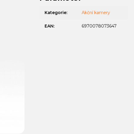
Kategorie
:
Akční kamery
EAN
:
6970078073647