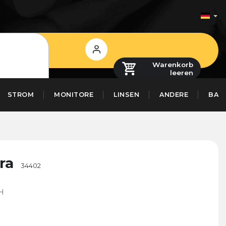
Login
Warenkorb
leeren
STROM
MONITORE
LINSEN
ANDERE
BAS
ra
34402
H