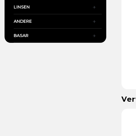
LINSEN
ANDERE
BASAR
Ver
70
Art.-Nr.:
7213
Art.-Nr.:
40048