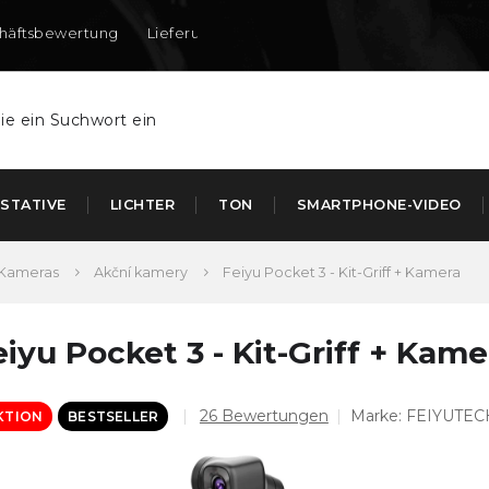
häftsbewertung
Lieferung nach DE und AT
STATIVE
LICHTER
TON
SMARTPHONE-VIDEO
Kameras
Akční kamery
Feiyu Pocket 3 - Kit-Griff + Kamera
eiyu Pocket 3 - Kit-Griff + Kame
Die
26 Bewertungen
Marke:
FEIYUTEC
KTION
BESTSELLER
durchschnittliche
Produktbewertung
ist