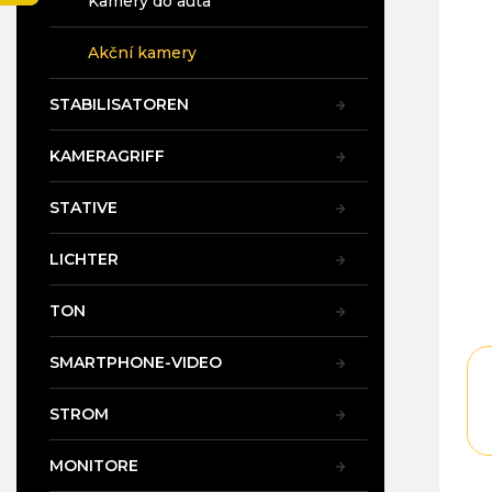
Kamery do auta
t
e
Akční kamery
STABILISATOREN
KAMERAGRIFF
STATIVE
LICHTER
TON
SMARTPHONE-VIDEO
STROM
MONITORE