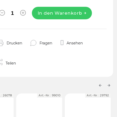
In den Warenkorb
Drucken
Fragen
Ansehen
Teilen
Previous
Next
r.:
99010
Art.-Nr.:
29792
Art.-Nr.:
25627