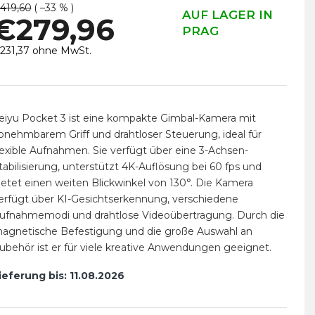
419,60
( –33 % )
AUF LAGER IN
€279,96
PRAG
231,37 ohne MwSt.
erkaufspreis:
eiyu Pocket 3 ist eine kompakte Gimbal-Kamera mit
bnehmbarem Griff und drahtloser Steuerung, ideal für
lexible Aufnahmen. Sie verfügt über eine 3-Achsen-
tabilisierung, unterstützt 4K-Auflösung bei 60 fps und
ietet einen weiten Blickwinkel von 130°. Die Kamera
erfügt über KI-Gesichtserkennung, verschiedene
ufnahmemodi und drahtlose Videoübertragung. Durch die
agnetische Befestigung und die große Auswahl an
ubehör ist er für viele kreative Anwendungen geeignet.
ieferung bis:
11.08.2026