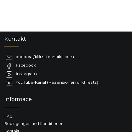
F
Kontakt
u
ß
z
podpora
@
film-technika.com
e
Facebook
i
l
Instagram
e
YouTube-Kanal (Rezensionen und Tests)
Informace
FAQ
Bedingungen und Konditionen
Kontakt