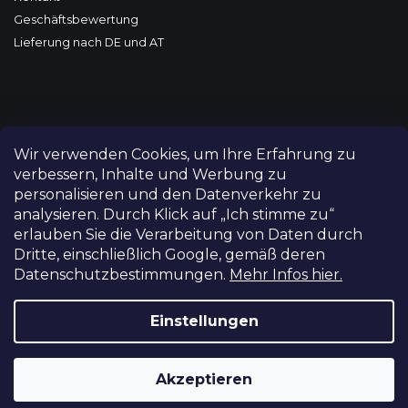
Geschäftsbewertung
Lieferung nach DE und AT
Wir verwenden Cookies, um Ihre Erfahrung zu
verbessern, Inhalte und Werbung zu
personalisieren und den Datenverkehr zu
analysieren. Durch Klick auf „Ich stimme zu“
erlauben Sie die Verarbeitung von Daten durch
Dritte, einschließlich Google, gemäß deren
Datenschutzbestimmungen.
Mehr Infos hier.
Copyright 2026
FILM-TECHNIKA
. Alle Rechte vorbehalten.
Cookie-Einstellungen ändern
Einstellungen
Grafický návrh vytvořil a nakódoval
Shoptetak.cz
Akzeptieren
Erstellt von Shoptet