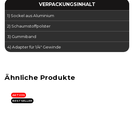
VERPACKUNGSINHALT
1) Sockel aus Aluminium
2) Schaumstoffpolster
3) Gummiband
4) Adapter für 1/4" Gewinde
AKTION
BESTSELLER