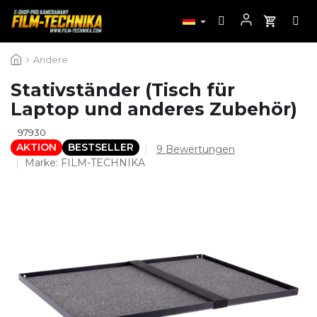
Zum
Andere
Inhalt
springen
Stativständer (Tisch für
Laptop und anderes Zubehör)
97930
AKTION
BESTSELLER
Die
9 Bewertungen
durchschnittliche
Marke:
FILM-TECHNIKA
Produktbewertung
ist
4,9
von
5
Sternen.