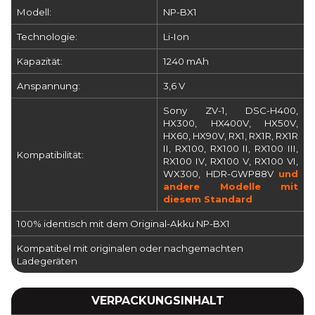
Modell:
NP-BX1
Technologie:
Li-Ion
Kapazität:
1240 mAh
Anspannung:
3,6 V
Sony ZV-1, DSC-H400,
HX300, HX400V, HX50V,
HX60, HX90V, RX1, RX1R, RX1R
II, RX100, RX100 II, RX100 III,
Kompatibilität:
RX100 IV, RX100 V, RX100 VI,
WX300, HDR-GWP88V
und
andere Modelle mit
diesem Standard
100% identisch mit dem Original-Akku NP-BX1
Kompatibel mit originalen oder nachgemachten
Ladegeräten
VERPACKUNGSINHALT