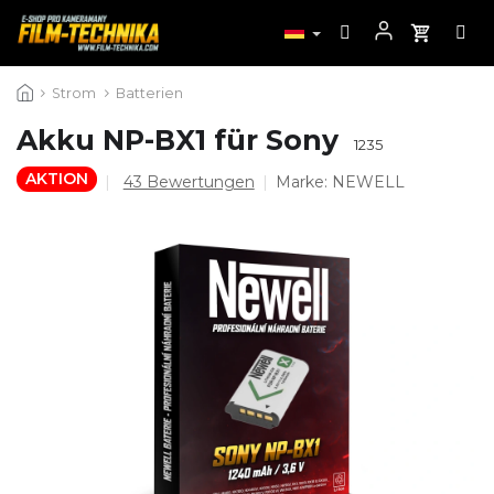
Zum
Strom
Batterien
Inhalt
springen
Akku NP-BX1 für Sony
1235
AKTION
Die
43 Bewertungen
Marke:
NEWELL
durchschnittliche
Produktbewertung
ist
4,5
von
5
Sternen.