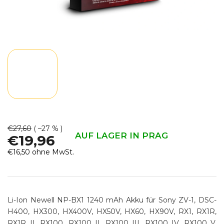
€27,60
( –27 % )
AUF LAGER IN PRAG
€19,96
€16,50 ohne MwSt.
Verkaufspreis:
Li-Ion Newell NP-BX1 1240 mAh Akku für Sony ZV-1, DSC-
H400, HX300, HX400V, HX50V, HX60, HX90V, RX1, RX1R,
RX1R II, RX100, RX100 II, RX100 III, RX100 IV, RX100 V,