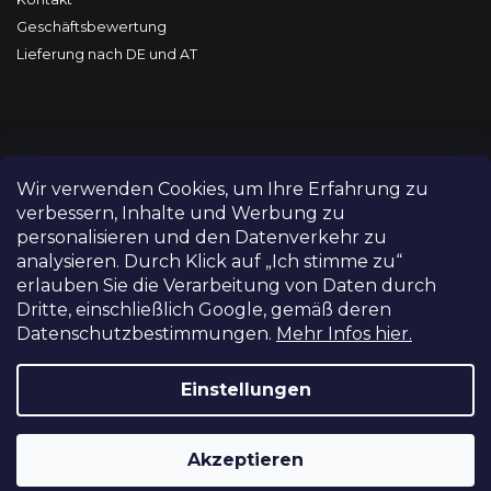
Geschäftsbewertung
Lieferung nach DE und AT
Wir verwenden Cookies, um Ihre Erfahrung zu
verbessern, Inhalte und Werbung zu
personalisieren und den Datenverkehr zu
analysieren. Durch Klick auf „Ich stimme zu“
erlauben Sie die Verarbeitung von Daten durch
Dritte, einschließlich Google, gemäß deren
Datenschutzbestimmungen.
Mehr Infos hier.
Copyright 2026
FILM-TECHNIKA
. Alle Rechte vorbehalten.
Cookie-Einstellungen ändern
Einstellungen
Grafický návrh vytvořil a nakódoval
Shoptetak.cz
Akzeptieren
Erstellt von Shoptet