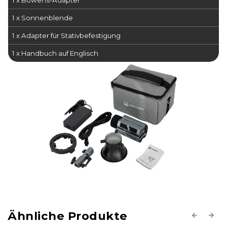
1 x Sonnenblende
1 x Adapter für Stativbefestigung
1 x Handbuch auf Englisch
Previous
Next