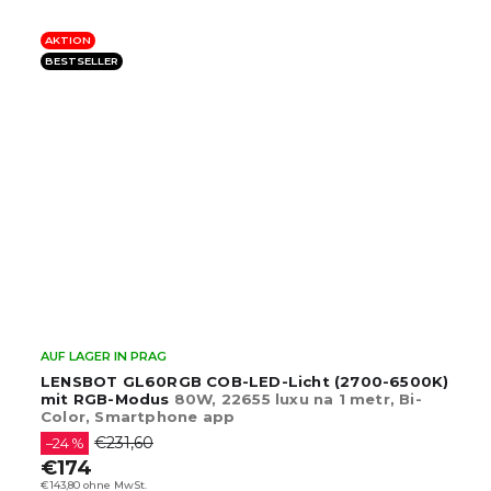
AKTION
BESTSELLER
AUF LAGER IN PRAG
LENSBOT GL60RGB COB-LED-Licht (2700-6500K)
mit RGB-Modus
80W, 22655 luxu na 1 metr, Bi-
Color, Smartphone app
€231,60
–24 %
€174
€143,80 ohne MwSt.