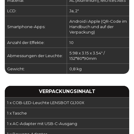
Material:
AL (Aluminium), leichtes ABS
LCD:
Ja, 2"
Android i Apple (QR-Code im
Smartphone-Apps:
Handbuch und auf der
Verpackung)
Anzahl der Effekte:
10
5.98 x 3.15 x 3.54" /
Abmessungen der Leuchte:
152*80*90mm
Gewicht:
0,8 kg
VERPACKUNGSINHALT
1 x COB-LED-Leuchte LENSBOT GL100X
1 x Tasche
1 x AC-Adapter mit USB-C-Ausgang
1 x Bowens-Adapter