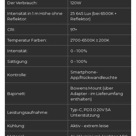
Der Verbrauch:
120W
Intensität in 1 m Höhe ohne
25 645 Lux (bei 6500K +
Reflektor:
Reflektor)
CRI:
97+
Temperatur Farben:
2700-6500K ± 200K
Intensität:
0 - 100%
Sättigung:
0 - 100%
Smartphone-
Kontrolle:
App/Rückwandleuchte
Bowens Mount (über
Bajonett:
Adapter - im Lieferumfang
enthalten)
Typ-C, PD3.0 20V 5A
Leistungsaufnahme:
Unterstützung
Kühlung:
Aktiv - extrem leise