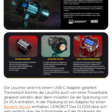
Die Leuchte wird mit einem USB-C-Adapter geliefert.
Theoretisch könnte die Leuchte auch von einer Powerbank
gespeist werden, aber dann müssten Sie die Spannung von
24 V5 A einhalten. In der Packung ist ein Adapter für einen
Bowens
Mount
enthalten. LENSBOT Das GL100X lässt sich
sehr einfach über die Schnittstelle auf der Rückseite der