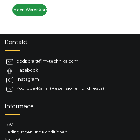
In den Warenkorb
F
Kontakt
u
ß
z
podpora
@
film-technika.com
e
Facebook
i
l
Instagram
e
YouTube-Kanal (Rezensionen und Tests)
Informace
FAQ
Bedingungen und Konditionen
Kontakt