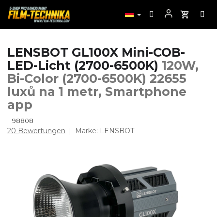
Zum
LENSBOT GL100X Mini-COB-
Inhalt
LED-Licht (2700-6500K)
120W,
springen
Bi-Color (2700-6500K) 22655
luxů na 1 metr, Smartphone
app
98808
Die
20 Bewertungen
Marke:
LENSBOT
durchschnittliche
Produktbewertung
ist
5,0
von
5
Sternen.