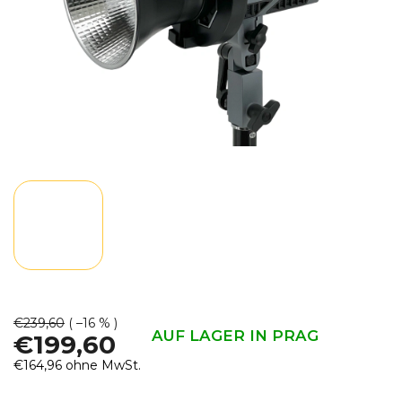
€239,60
( –16 % )
AUF LAGER IN PRAG
€199,60
€164,96 ohne MwSt.
Verkaufspreis: