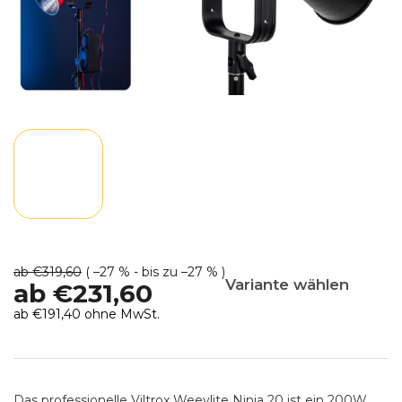
ab €319,60
( –27 % - bis zu –27 % )
Variante wählen
ab
€231,60
ab
€191,40
ohne MwSt.
Verkaufspreis:
Das professionelle Viltrox Weeylite Ninja 20 ist ein 200W