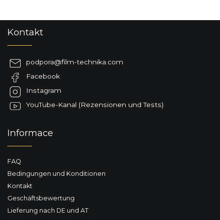
F
Kontakt
u
ß
z
podpora
@
film-technika.com
e
Facebook
i
l
Instagram
e
YouTube-Kanal (Rezensionen und Tests)
Informace
FAQ
Bedingungen und Konditionen
Kontakt
Geschäftsbewertung
Lieferung nach DE und AT