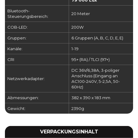
Bluetooth-
20 Meter
Steuerungsbereich:
COB-LED:
200W
Gruppen:
6 Gruppen (A, B, C, D, E, E)
Kanäle:
1-19
CRI
95+ (RA) / TLCI (97+)
DC 36V/6,38A, 3-poliger
Anschluss (Eingang an
Netzwerkadapter:
AC100-240V, 5-2,5A, 50-
60Hz)
Abmessungen:
382 x 390 x 183 mm
Gewicht:
2390g
VERPACKUNGSINHALT