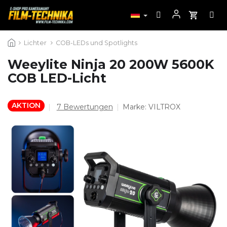
Zum
Lichter
COB-LEDs und Spotlights
Inhalt
springen
Weeylite Ninja 20 200W 5600K
COB LED-Licht
AKTION
Die
7 Bewertungen
Marke:
VILTROX
durchschnittliche
Produktbewertung
ist
5,0
von
5
Sternen.