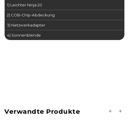
1) Leichter Ninja 20
2) COB-Chip-Abdeckung
3) Netzwerkadapter
4) Sonnenblende
Verwandte Produkte
Previous
Next