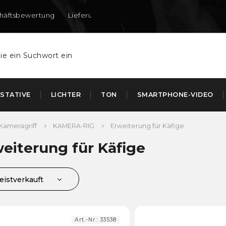
häftsbewertung
Lieferung nach DE und AT
STATIVE
LICHTER
TON
SMARTPHONE-VIDEO
Kameragriff
KAMERA-RIG
Erweiterung für Käfige
eiterung für Käfige
eistverkauft
ünstigste
euerste
Art.-Nr.:
33538