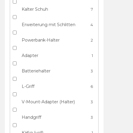
Kalter Schuh
7
Erweiterung mit Schlitten
4
Powerbank-Halter
2
Adapter
1
Batteriehalter
3
L-Griff
6
V-Mount-Adapter (Halter)
3
Handgriff
3
Käfig (voll)
1