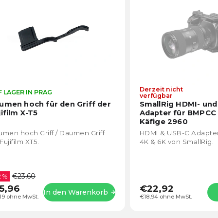
lphabetisch
Derzeit nicht
 LAGER IN PRAG
Die
verfügbar
durchschnittliche
umen hoch für den Griff der
SmallRig HDMI- und
Produktbewertung
jifilm X-T5
Adapter für BMPCC 
ist
Käfige 2960
4,7
men hoch Griff / Daumen Griff
HDMI & USB-C Adapte
von
 Fujifilm XT5.
4K & 6K von SmallRig.
5
Sternen.
€23,60
2 %
5,96
€22,92
In den Warenkorb
,19 ohne MwSt.
€18,94 ohne MwSt.