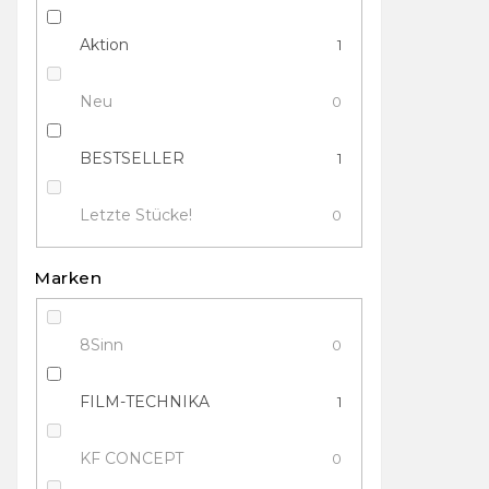
Aktion
1
Neu
0
BESTSELLER
1
Letzte Stücke!
0
Marken
8Sinn
0
FILM-TECHNIKA
1
KF CONCEPT
0