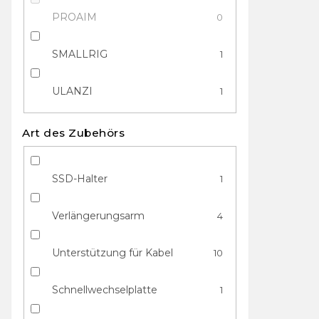
PROAIM
0
SMALLRIG
1
ULANZI
1
Art des Zubehörs
SSD-Halter
1
Verlängerungsarm
4
Unterstützung für Kabel
10
Schnellwechselplatte
1