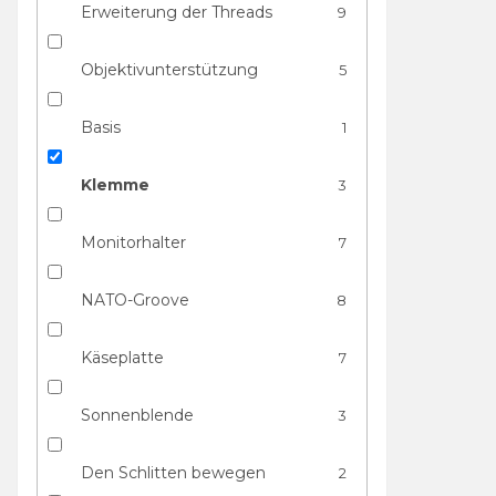
Erweiterung der Threads
9
Objektivunterstützung
5
Basis
1
Klemme
3
Monitorhalter
7
NATO-Groove
8
Käseplatte
7
Sonnenblende
3
Den Schlitten bewegen
2