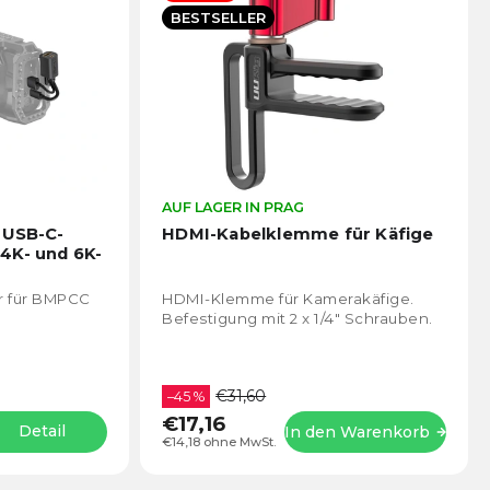
BESTSELLER
Die
AUF LAGER IN PRAG
Die
durchschnittliche
durch
 USB-C-
HDMI-Kabelklemme für Käfige
Produktbewertung
Prod
4K- und 6K-
ist
ist
4,8
5,0
r für BMPCC
HDMI-Klemme für Kamerakäfige.
von
von
Befestigung mit 2 x 1/4" Schrauben.
5
5
Sternen.
Stern
€31,60
–45 %
€17,16
Detail
In den Warenkorb
€14,18 ohne MwSt.