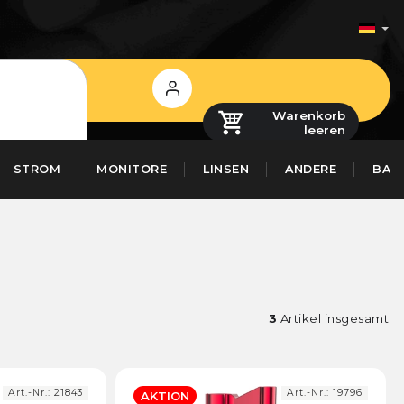
Login
Warenkorb
leeren
STROM
MONITORE
LINSEN
ANDERE
BAS
3
Artikel insgesamt
Art.-Nr.:
21843
Art.-Nr.:
19796
AKTION