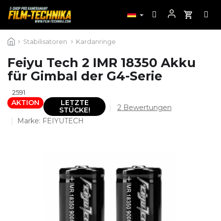
Zum
Stabilisatoren
Kardanringe
Inhalt
springen
Feiyu Tech 2 IMR 18350 Akku
für Gimbal der G4-Serie
2591
AKTION
LETZTE
Die
2 Bewertungen
STÜCKE!
durchschnittliche
Marke:
FEIYUTECH
Produktbewertung
ist
5,0
von
5
Sternen.