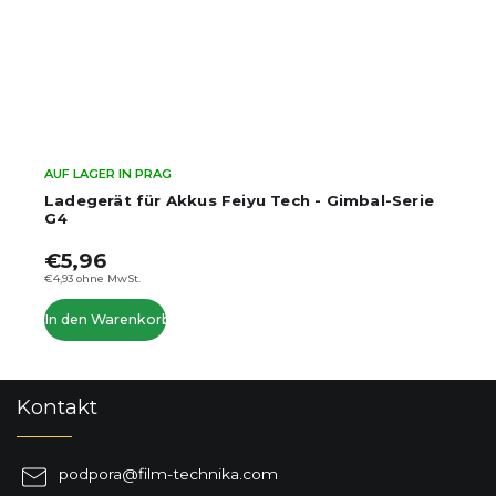
AUF LAGER IN PRAG
Ladegerät für Akkus Feiyu Tech - Gimbal-Serie
G4
€5,96
€4,93 ohne MwSt.
In den Warenkorb
F
Kontakt
u
ß
z
podpora
@
film-technika.com
e