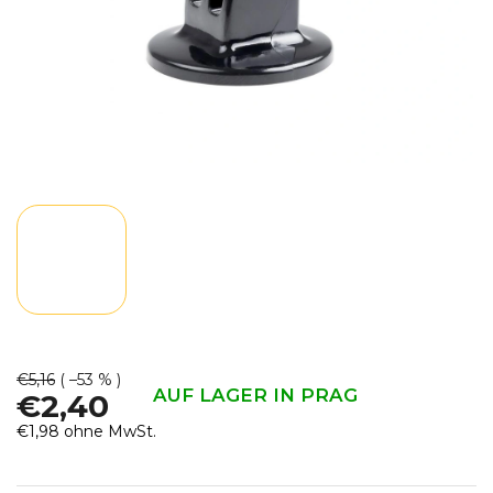
€5,16
( –53 % )
AUF LAGER IN PRAG
€2,40
€1,98 ohne MwSt.
Verkaufspreis: