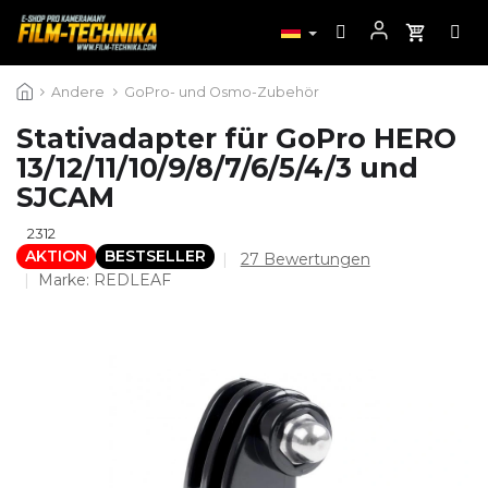
Zum
Andere
GoPro- und Osmo-Zubehör
Inhalt
springen
Stativadapter für GoPro HERO
13/12/11/10/9/8/7/6/5/4/3 und
SJCAM
2312
AKTION
BESTSELLER
Die
27 Bewertungen
durchschnittliche
Marke:
REDLEAF
Produktbewertung
ist
4,6
von
5
Sternen.