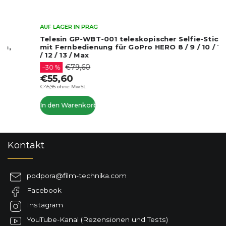
AUF LAGER IN PRAG
Telesin GP-WBT-001 teleskopischer Selfie-Stick
mit Fernbedienung für GoPro HERO 8 / 9 / 10 / 11
/ 12 / 13 / Max
€79,60
–30 %
€55,60
€45,95 ohne MwSt.
In den Warenkorb
F
Kontakt
u
ß
z
podpora
@
film-technika.com
e
Facebook
i
l
Instagram
e
YouTube-Kanal (Rezensionen und Tests)