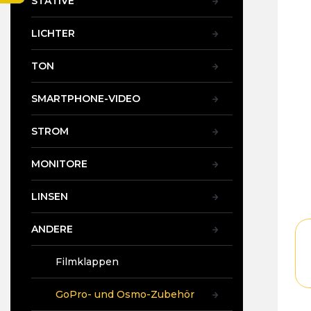
STATIVE
t
e
LICHTER
TON
SMARTPHONE-VIDEO
STROM
MONITORE
LINSEN
ANDERE
Filmklappen
GoPro- und Osmo-Zubehör