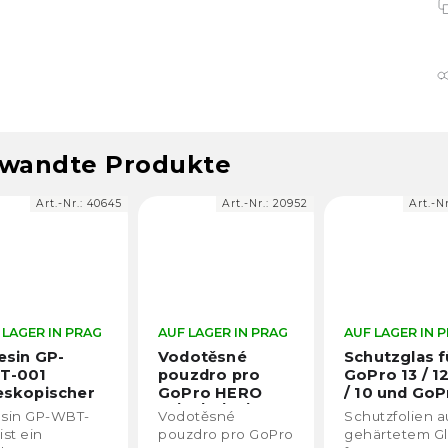
wandte Produkte
Art.-Nr.:
40645
Art.-Nr.:
20952
Art.-Nr
LAGER IN PRAG
AUF LAGER IN PRAG
AUF LAGER IN P
esin GP-
Vodotěsné
Schutzglas f
T-001
pouzdro pro
GoPro 13 / 12 
eskopischer
GoPro HERO
/ 10 und GoP
ie-Stick mit
13/12/11/10/9
sin GP-WBT-
Vodotěsné
Schutzfolien a
nbedienung
ist ein
pouzdro pro GoPro
gehärtetem Gl
 GoPro HERO