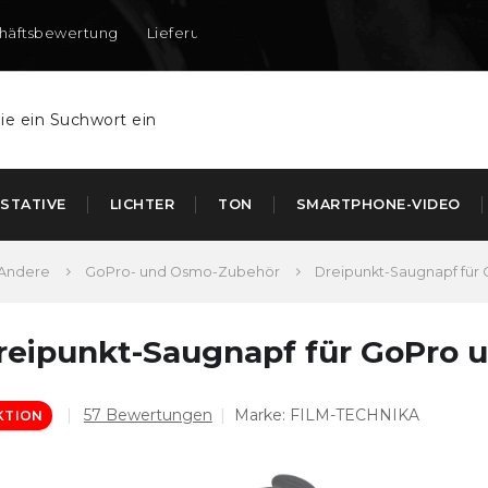
häftsbewertung
Lieferung nach DE und AT
STATIVE
LICHTER
TON
SMARTPHONE-VIDEO
Andere
GoPro- und Osmo-Zubehör
Dreipunkt-Saugnapf für
reipunkt-Saugnapf für GoPro 
Die
57 Bewertungen
Marke:
FILM-TECHNIKA
KTION
durchschnittliche
Produktbewertung
ist