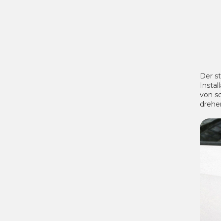
Der s
Insta
von s
drehe