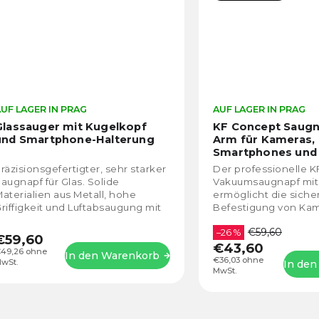
UF LAGER IN PRAG
AUF LAGER IN PRAG
Glassauger mit Kugelkopf
KF Concept Saugn
und Smartphone-Halterung
Arm für Kameras,
Smartphones und 
Kameras
KF31.100
räzisionsgefertigter, sehr starker
Der professionelle 
augnapf für Glas. Solide
Vakuumsaugnapf mit
aterialien aus Metall, hohe
ermöglicht die siche
riffigkeit und Luftabsaugung mit
Befestigung von Kam
eitenknopf. Professionelle
Smartphones und Ac
€59,60
ösung für das Filmen...
auf glatten Oberfläch
–26 %
€59,60
€43,60
eine...
49,26 ohne
In den Warenkorb
€36,03 ohne
wSt.
In den
MwSt.