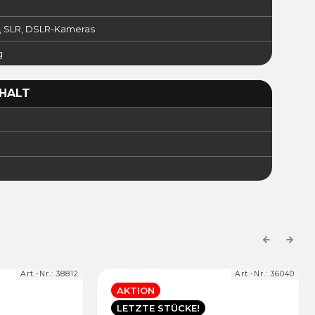
, SLR, DSLR-Kameras
g
HALT
Previous
Next
Art.-Nr.:
38812
Art.-Nr.:
36040
AKTION
LETZTE STÜCKE!