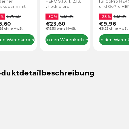
erner
HERO 9,10,11,12,13,
für GoPro HER
9 / 10 / 11 / 12
skoparm mit
vhodné pro
und GoPro HE
 / Max
grierter
potápění až do
10, GoPro HERO 
€79,60
€33,96
€13,96
tooth-
 %
hloubky 60 metrů.
–30 %
GoPro HERO 12
–28 %
nbedienung,
GoPro HERO 13
5,60
€23,60
€9,96
die Art und
95 ohne MwSt.
€19,50 ohne MwSt.
€8,23 ohne MwSt.
e, wie Sie
nehmen – unter
den Warenkorb
In den Warenkorb
In den Waren
ser und an
 – verändern
...
oduktdetailbeschreibung