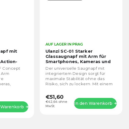
AUF LAGER IN PRAG
apf mit
Ulanzi SC-01 Starker
Glassaugnapf mit Arm für
Action-
Smartphones, Kameras und
Actionkameras
KF Concept
Der universelle Saugnapf mit
 Arm
integriertem Design sorgt für
re
maximale Stabilität ohne das
eras,
Risiko, sich zu lockern. Mit einem
tion-Kameras
um 360° drehbaren Kugelkopf und
en. Er bietet
mehreren...
€51,60
€42,64 ohne
In den Warenkorb
MwSt.
 Warenkorb