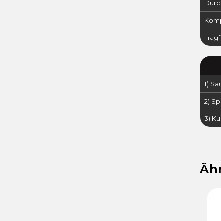
Durc
Kompa
Tragf
1) S
2) S
3) K
Art.-Nr.:
34087
Art.-Nr.:
25623