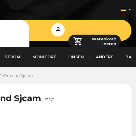
Login
Warenkorb
leeren
STROM
MONITORE
LINSEN
ANDERE
BAS
 GoPro und Sjcam
und Sjcam
21201