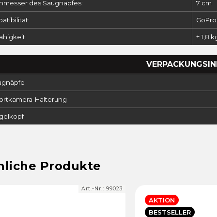
hmesser des Saugnapfes:
7 cm
tibilität:
GoPro
ähigkeit:
± 1,8 k
VERPACKUNGSIN
augnäpfe
portkamera-Halterung
ugelkopf
Art.-Nr.:
99023
AKTION
BESTSELLER