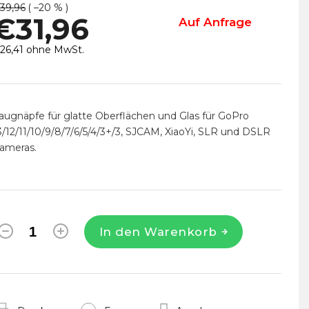
39,96
( –20 % )
€31,96
Auf Anfrage
26,41 ohne MwSt.
erkaufspreis:
augnäpfe für glatte Oberflächen und Glas für GoPro
3/12/11/10/9/8/7/6/5/4/3+/3, SJCAM, XiaoYi, SLR und DSLR
ameras.
In den Warenkorb