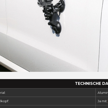
TECHNISCHE D
ial:
Alumin
lkopf:
Ja mit