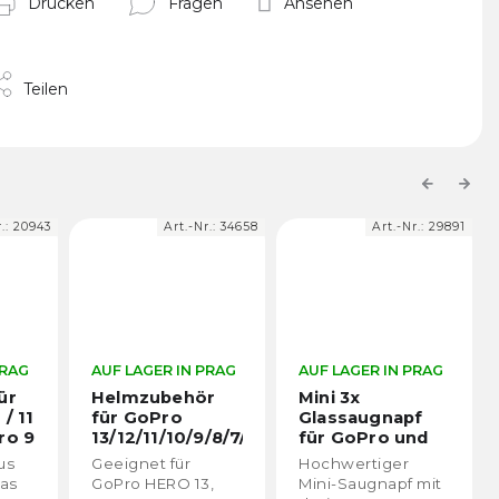
Drucken
Fragen
Ansehen
Teilen
Previous
Next
.:
20943
Art.-Nr.:
34658
Art.-Nr.:
29891
RAG
AUF LAGER IN PRAG
AUF LAGER IN PRAG
ür
Helmzubehör
Mini 3x
/ 11
für GoPro
Glassaugnapf
ro 9
13/12/11/10/9/8/7/6/5/4/3+/3
für GoPro und
etc.
Sportkameras
us
Geeignet für
Hochwertiger
as
GoPro HERO 13,
Mini-Saugnapf mit