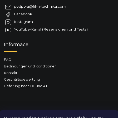
z
podpora
@
film-technika.com
e
Facebook
i
l
Instagram
e
YouTube-Kanal (Rezensionen und Tests)
Informace
FAQ
Bedingungen und Konditionen
Kontakt
Geschäftsbewertung
Lieferung nach DE und AT