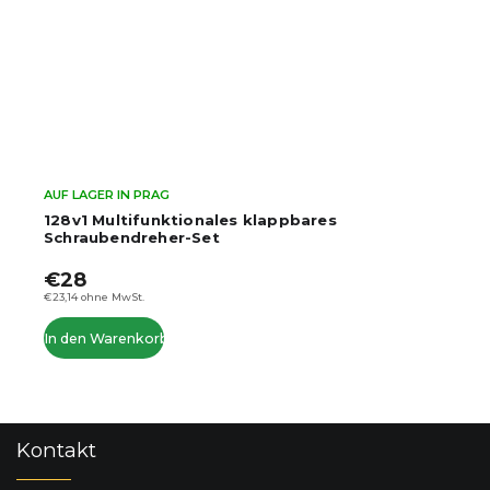
AUF LAGER IN PRAG
128v1 Multifunktionales klappbares
Schraubendreher-Set
€28
€23,14 ohne MwSt.
In den Warenkorb
F
Kontakt
u
ß