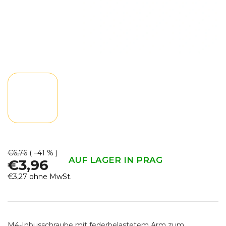
€6,76
( –41 % )
AUF LAGER IN PRAG
€3,96
€3,27 ohne MwSt.
Verkaufspreis:
M4-Inbusschraube mit federbelastetem Arm zum