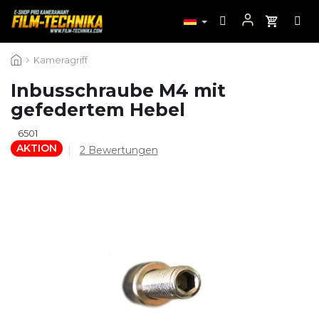
Zum
Kameragriff
Inhalt
springen
Inbusschraube M4 mit
gefedertem Hebel
6501
AKTION
Die
2 Bewertungen
durchschnittliche
Produktbewertung
ist
5,0
von
5
Sternen.