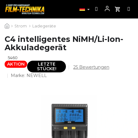
Zum
Strom
Ladegeräte
Inhalt
springen
C4 intelligentes NiMH/Li-Ion-
Akkuladegerät
5460
AKTION
LETZTE
Die
25 Bewertungen
STÜCKE!
durchschnittliche
Marke:
NEWELL
Produktbewertung
ist
4,1
von
5
Sternen.