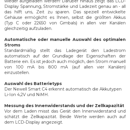
wieder aufgeladen werden! Darüber hinaus zeigt das LCD-
Display Spannung, Stromstärke und Ladezeit genau an - all
das hilft uns, Zeit zu sparen. Das speziell entwickelte
Gehäuse ermöglicht es Ihnen, selbst die größten Akkus
(Typ C oder 22650 von Gimbals) in allen vier Kanälen
gleichzeitig aufzuladen.
Automatische oder manuelle Auswahl des optimalen
Stroms
Standardmäßig stellt das Ladegerät den Ladestrom
automatisch auf der Grundlage der Eigenschaften der
Batterie ein. Es ist jedoch auch möglich, den Strom manuell
von 100 mA bis 800 mA (auf allen vier Kanälen)
einzustellen.
Auswahl des Batterietyps
Der Newell Smart C4 erkennt automatisch die Akkutypen
Li-Ion 4,2V und NiMH.
Messung des Innenwiderstands und der Zellkapazität
Vor dem Laden misst das Gerät den Innenwiderstand und
schätzt die Zellkapazität. Beide Werte werden auch auf
dem LCD-Display angezeigt.