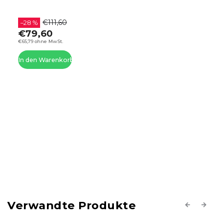
€111,60
–28 %
€79,60
€65,79 ohne MwSt.
In den Warenkorb
Verwandte Produkte
Previous
Next