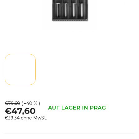
€79,60
( –40 % )
AUF LAGER IN PRAG
€47,60
€39,34 ohne MwSt.
Verkaufspreis: