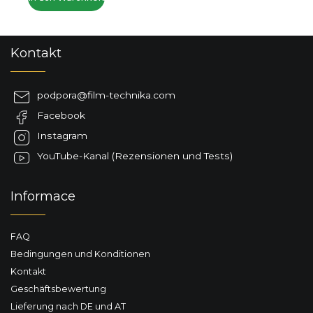
F
Kontakt
u
ß
z
podpora
@
film-technika.com
e
Facebook
i
l
Instagram
e
YouTube-Kanal (Rezensionen und Tests)
Informace
FAQ
Bedingungen und Konditionen
Kontakt
Geschäftsbewertung
Lieferung nach DE und AT