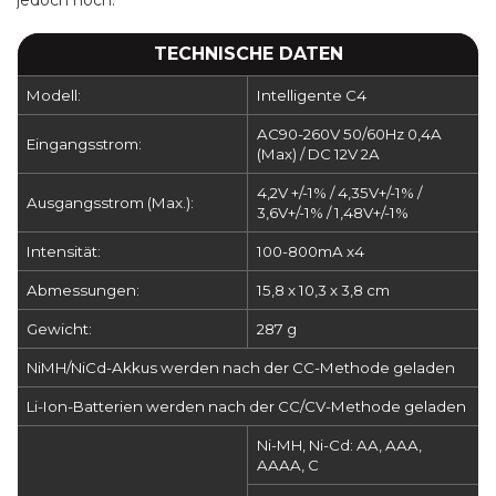
jedoch hoch.
TECHNISCHE DATEN
Modell:
Intelligente C4
AC90-260V 50/60Hz 0,4A
Eingangsstrom:
(Max) / DC 12V 2A
4,2V +/-1% / 4,35V+/-1% /
Ausgangsstrom (Max.):
3,6V+/-1% / 1,48V+/-1%
Intensität:
100-800mA x4
Abmessungen:
15,8 x 10,3 x 3,8 cm
Gewicht:
287 g
NiMH/NiCd-Akkus werden nach der CC-Methode geladen
Li-Ion-Batterien werden nach der CC/CV-Methode geladen
Ni-MH, Ni-Cd: AA, AAA,
AAAA, C