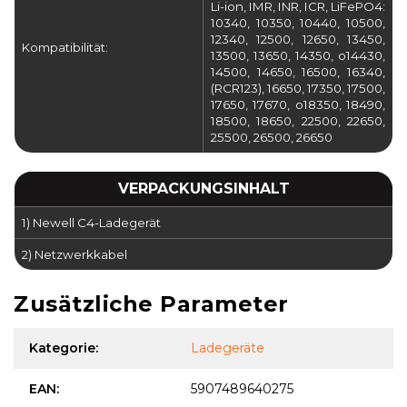
Li-ion, IMR, INR, ICR, LiFePO4:
10340, 10350, 10440, 10500,
12340, 12500, 12650, 13450,
Kompatibilität:
13500, 13650, 14350, o14430,
14500, 14650, 16500, 16340,
(RCR123), 16650, 17350, 17500,
17650, 17670, o18350, 18490,
18500, 18650, 22500, 22650,
25500, 26500, 26650
VERPACKUNGSINHALT
1) Newell C4-Ladegerät
2) Netzwerkkabel
Zusätzliche Parameter
Kategorie
:
Ladegeräte
EAN
:
5907489640275