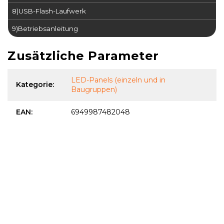
8)
USB-Flash-Laufwerk
9)
Betriebsanleitung
Zusätzliche Parameter
LED-Panels (einzeln und in
Kategorie
:
Baugruppen)
EAN
:
6949987482048