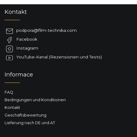
F
Kontakt
u
ß
z
podpora
@
film-technika.com
e
Facebook
i
l
Instagram
e
YouTube-Kanal (Rezensionen und Tests)
Informace
FAQ
Bedingungen und Konditionen
Kontakt
Geschäftsbewertung
Lieferung nach DE und AT