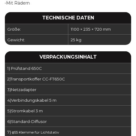
-Mit Rädern
TECHNISCHE DATEN
Größe:
1100 × 235 × 720 mm
Gewicht:
25 kg
VERPACKUNGSINHALT
1) Prüfstand 650C
2)
Transportkoffer CC-FT650C
3)
Netzadapter
4)
Verbindungskabel 5 m
5)
Stromkabel 3 m
6)
Standard-Diffusor
7)
φ55 Klemme für Lichtstativ