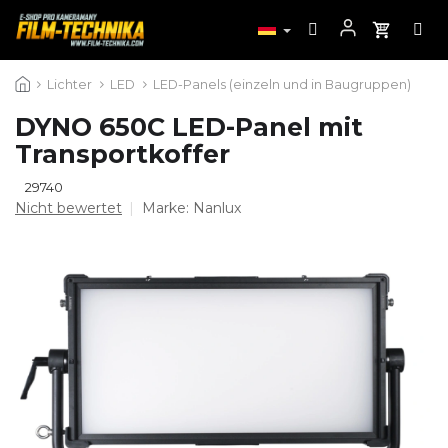
Zum
Lichter
LED
LED-Panels (einzeln und in Baugruppen)
Inhalt
springen
DYNO 650C LED-Panel mit
Transportkoffer
29740
Die
Nicht bewertet
Marke:
Nanlux
durchschnittliche
Produktbewertung
ist
0,0
von
5
Sternen.