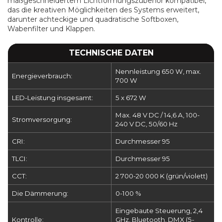
maßgeschneidertem Lichtformungszubehör kompatibel,
das die kreativen Möglichkeiten des Systems erweitert,
darunter achteckige und quadratische Softboxen,
Wabenfilter und Klappen.
TECHNISCHE DATEN
Nennleistung 650 W, max.
Energieverbrauch:
700 W
LED-Leistung insgesamt:
5 x 672 W
Max. 48 V DC / 14,6 A, 100-
Stromversorgung:
240 V DC, 50/60 Hz
CRI:
Durchmesser 95
TLCI:
Durchmesser 95
CCT:
2 700-20 000 K (grün/violett)
Die Dämmerung:
0-100 %
Eingebaute Steuerung, 2,4
Kontrolle:
GHz, Bluetooth, DMX (5-