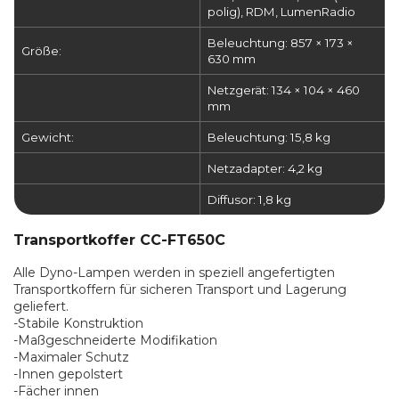
polig), RDM, LumenRadio
Beleuchtung: 857 × 173 ×
Größe:
630 mm
Netzgerät: 134 × 104 × 460
mm
Gewicht:
Beleuchtung: 15,8 kg
Netzadapter: 4,2 kg
Diffusor: 1,8 kg
Transportkoffer CC-FT650C
Alle Dyno-Lampen werden in speziell angefertigten
Transportkoffern für sicheren Transport und Lagerung
geliefert.
-Stabile Konstruktion
-Maßgeschneiderte Modifikation
-Maximaler Schutz
-Innen gepolstert
-Fächer innen