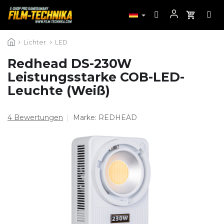
Zum
Lichter
LED
Inhalt
springen
Redhead DS-230W
Leistungsstarke COB-LED-
Leuchte (Weiß)
Die
4 Bewertungen
Marke:
REDHEAD
durchschnittliche
Produktbewertung
ist
5,0
von
5
Sternen.