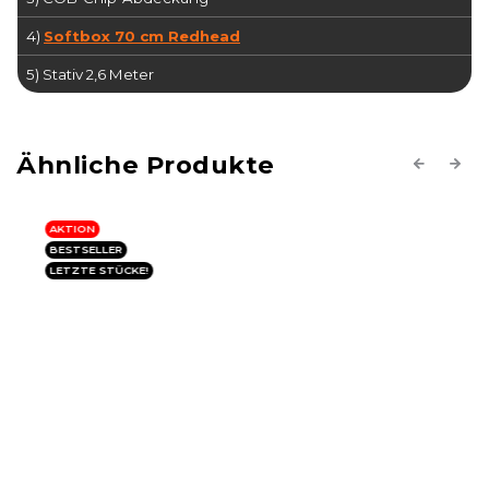
4)
Softbox 70 cm Redhead
5) Stativ 2,6 Meter
Previous
Next
AKTION
BESTSELLER
LETZTE STÜCKE!