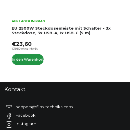
AUF LAGER IN PRAG
EU 2500W Steckdosenleiste mit Schalter - 3x
Steckdose, 3x USB-A, 1x USB-C (5 m)
€23,60
€19,50 ohne MwSt.
In den Warenkorb
F
Kontakt
u
ß
z
podpora
@
film-technika.com
e
Facebook
i
l
Instagram
e