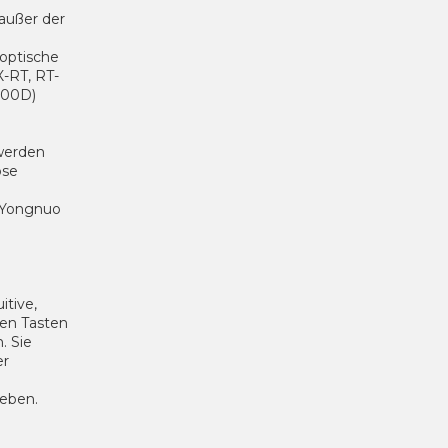
außer der
 optische
-RT, RT-
600D)
 werden
ose
m Yongnuo
itive,
len Tasten
. Sie
er
ieben.