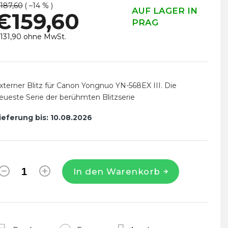
187,60
( –14 % )
AUF LAGER IN
€159,60
PRAG
131,90 ohne MwSt.
erkaufspreis:
xterner Blitz für Canon Yongnuo YN-568EX III. Die
eueste Serie der berühmten Blitzserie
ieferung bis:
10.08.2026
In den Warenkorb