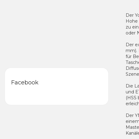
Der Yo
Hohe 
zu ein
oder N
Der ex
mm). 
für Be
Tasch
Diffu
Szene
Facebook
Die La
und E
(HSS 
erleic
Der Y
einem
Maste
Kanäl