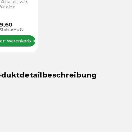
ält alles, was
für eine
fekte
euchtung
ötigen - einen
9,60
usor für eine
73 ohne MwSt.
ne
htstreuung, ein
den Warenkorb
er für die
ise...
oduktdetailbeschreibung