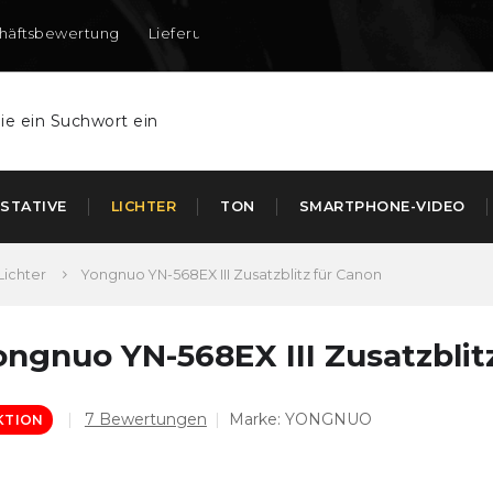
häftsbewertung
Lieferung nach DE und AT
STATIVE
LICHTER
TON
SMARTPHONE-VIDEO
Lichter
Yongnuo YN-568EX III Zusatzblitz für Canon
ongnuo YN-568EX III Zusatzblit
Die
7 Bewertungen
Marke:
YONGNUO
KTION
durchschnittliche
Produktbewertung
ist