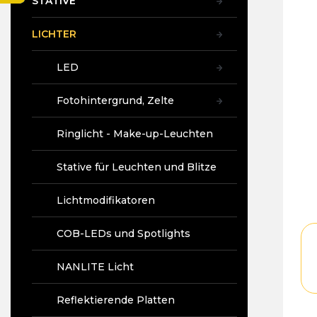
STATIVE
t
e
LICHTER
LED
Fotohintergrund, Zelte
Ringlicht - Make-up-Leuchten
Stative für Leuchten und Blitze
Lichtmodifikatoren
COB-LEDs und Spotlights
NANLITE Licht
Reflektierende Platten