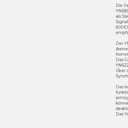
Die F
YN585
als S
Signa
600EX
empfa
Der Y
(kein
Kommun
Das G
YN622
Über 
Synch
Das le
funkt
ermög
könne
deakti
Das Yo