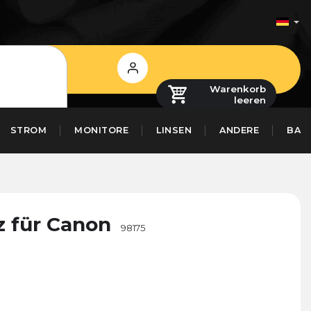
Login
Warenkorb
leeren
STROM
MONITORE
LINSEN
ANDERE
BAS
z für Canon
98175