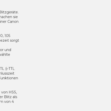
litzgeräte.
machen sie
einer Canon
0, 105
ezeit sorgt
or und
wählte
TL (i-TTL
lusszeit
Funktionen
d von HSS,
 Blitz als
em von 4