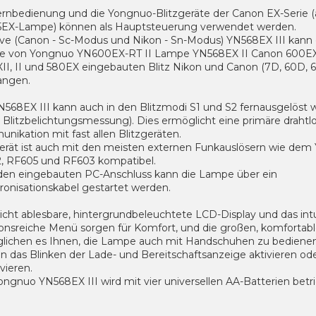
ernbedienung und die Yongnuo-Blitzgeräte der Canon EX-Serie (
EX-Lampe) können als Hauptsteuerung verwendet werden.
lave (Canon - Sc-Modus und Nikon - Sn-Modus) YN568EX III kann
le von Yongnuo YN600EX-RT II Lampe YN568EX II Canon 600EX
II, II und 580EX eingebauten Blitz Nikon und Canon (7D, 60D, 
ngen.
N568EX III kann auch in den Blitzmodi S1 und S2 fernausgelöst
e Blitzbelichtungsmessung). Dies ermöglicht eine primäre drahtl
ikation mit fast allen Blitzgeräten.
erät ist auch mit den meisten externen Funkauslösern wie de
, RF605 und RF603 kompatibel.
den eingebauten PC-Anschluss kann die Lampe über ein
ronisationskabel gestartet werden.
icht ablesbare, hintergrundbeleuchtete LCD-Display und das intu
ionsreiche Menü sorgen für Komfort, und die großen, komfortab
lichen es Ihnen, die Lampe auch mit Handschuhen zu bedienen
n das Blinken der Lade- und Bereitschaftsanzeige aktivieren od
vieren.
ngnuo YN568EX III wird mit vier universellen AA-Batterien betr