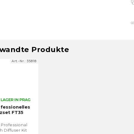
wandte Produkte
Art.-Nr.:
35818
 LAGER IN PRAG
fessionelles
tzset FT35
 Professional
h Diffuser Kit