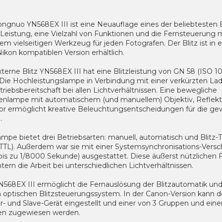
ngnuo YN568EX III ist eine Neuauflage eines der beliebtesten B
Leistung, eine Vielzahl von Funktionen und die Fernsteuerung 
em vielseitigen Werkzeug für jeden Fotografen. Der Blitz ist in 
ikon kompatiblen Version erhältlich.
terne Blitz YN568EX III hat eine Blitzleistung von GN 58 (ISO 10
Die Hochleistungslampe in Verbindung mit einer verkürzten Lad
triebsbereitschaft bei allen Lichtverhältnissen. Eine bewegliche
enlampe mit automatischem (und manuellem) Objektiv, Reflekt
sor ermöglicht kreative Beleuchtungsentscheidungen für die ge
.
mpe bietet drei Betriebsarten: manuell, automatisch und Blitz-T
TTL). Außerdem war sie mit einer Systemsynchronisations-Versch
bis zu 1/8000 Sekunde) ausgestattet. Diese äußerst nützlichen 
htern die Arbeit bei unterschiedlichen Lichtverhältnissen.
N568EX III ermöglicht die Fernauslösung der Blitzautomatik un
 optischen Blitzsteuerungssystem. In der Canon-Version kann der
r- und Slave-Gerät eingestellt und einer von 3 Gruppen und ein
en zugewiesen werden.