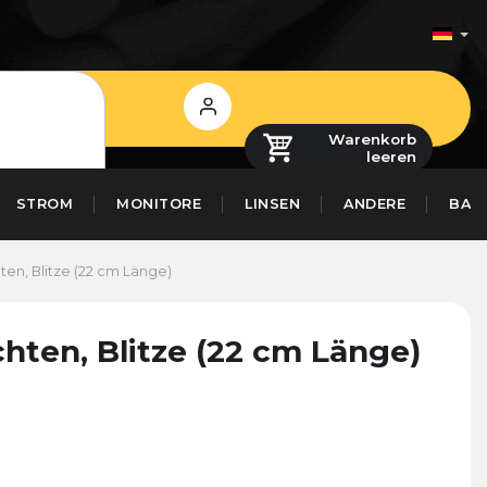
Login
Warenkorb
leeren
STROM
MONITORE
LINSEN
ANDERE
BAS
en, Blitze (22 cm Länge)
ten, Blitze (22 cm Länge)