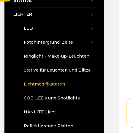
STATIVE
ist
t
5,0
e
vo
LICHTER
5
Ste
LED
Fotohintergrund, Zelte
Ringlicht - Make-up-Leuchten
Stative für Leuchten und Blitze
Lichtmodifikatoren
COB-LEDs und Spotlights
NANLITE Licht
Reflektierende Platten