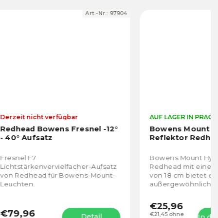
Art.-Nr.:
97904
Art.-Nr.:
35705
ar
AUF LAGER IN PRAG
resnel -12°
Bowens Mount Hyper
Reflektor Redhead - (18 cm)
Bowens Mount Hyper Reflektor
acher-Aufsatz
Redhead mit einem Durchmesser
wens-Mount-
von 18 cm bietet eine
außergewöhnliche Lichtleistung
und Lichtrichtung. Dank des
vielseitigen Bowens-Bajonetts
€25,96
und des...
€21,45 ohne
Detail
In den Warenkorb