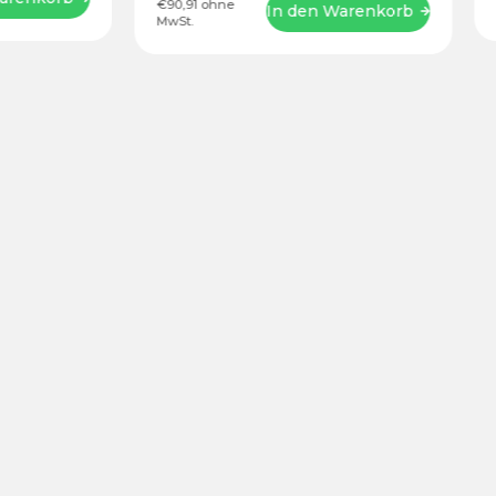
90,91 ohne
€66,08 ohne MwSt.
In den Warenkorb
wSt.