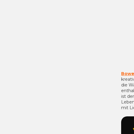
Bowe
kreat
die Wa
entha
ist de
Lebens
mit Li