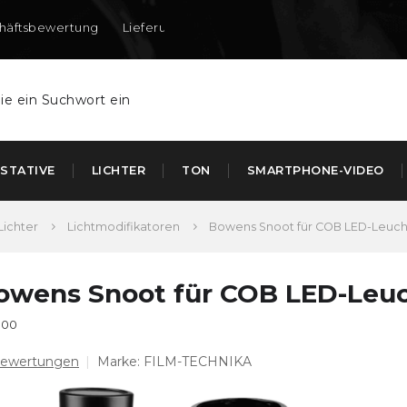
häftsbewertung
Lieferung nach DE und AT
STATIVE
LICHTER
TON
SMARTPHONE-VIDEO
Lichter
Lichtmodifikatoren
Bowens Snoot für COB LED-Leucht
owens Snoot für COB LED-Leuch
100
Bewertungen
Marke:
FILM-TECHNIKA
chschnittliche
oduktbewertung