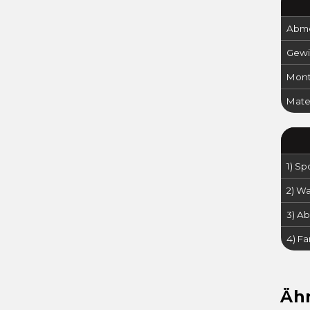
Abme
Gewi
Mont
Mater
1) Sp
2) W
3) A
4) Fa