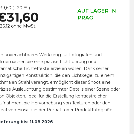
39,60
( –20 % )
AUF LAGER IN
€31,60
PRAG
26,12 ohne MwSt.
erkaufspreis:
in unverzichtbares Werkzeug für Fotografen und
ilmemacher, die eine präzise Lichtführung und
ramatische Lichteffekte erzielen wollen. Dank seiner
inzigartigen Konstruktion, die den Lichtkegel zu einem
chmalen Strahl verengt, ermöglicht dieser Snoot eine
räzise Ausleuchtung bestimmter Details einer Szene oder
on Objekten. Ideal für die Erstellung kontrastreicher
ufnahmen, die Hervorhebung von Texturen oder den
reativen Einsatz in der Porträt- oder Produktfotografie.
ieferung bis:
11.08.2026