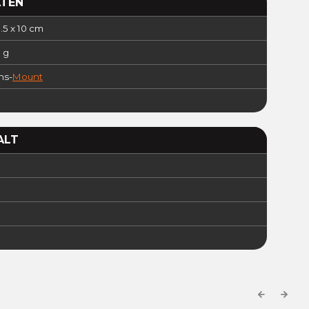
ATEN
1.5 x 10 cm
0 g
ns-
Mount
ALT
Previous
Next