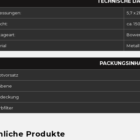
TECHNISCHE D
ssungen:
5,7 x 2
cht:
ca. 15
ageart:
Bowe
ial
Metall
PACKUNGSINH
otvorsatz
abene
bdeckung
rbfilter