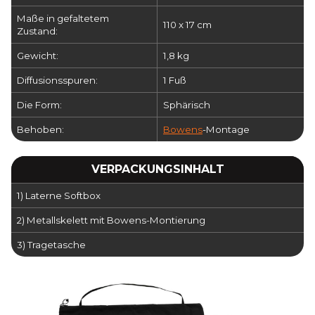
Maße in gefaltetem
110 x 17 cm
Zustand:
Gewicht:
1,8 kg
Diffusionsspuren:
1 Fuß
Die Form:
Sphärisch
Behoben:
Bowens
-Montage
VERPACKUNGSINHALT
1) Laterne Softbox
2) Metallskelett mit Bowens-Montierung
3) Tragetasche