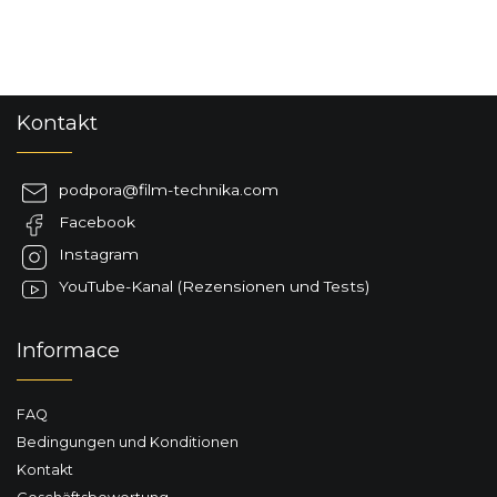
F
Kontakt
u
ß
z
podpora
@
film-technika.com
e
Facebook
i
l
Instagram
e
YouTube-Kanal (Rezensionen und Tests)
Informace
FAQ
Bedingungen und Konditionen
Kontakt