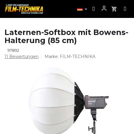
Zum
Laternen-Softbox mit Bowens-
Inhalt
Halterung (85 cm)
springen
97892
Die
11 Bewertungen
Marke:
FILM-TECHNIKA
durchschnittliche
Produktbewertung
ist
4,7
von
5
Sternen.