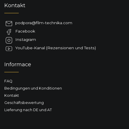
F
Kontakt
u
ß
z
podpora
@
film-technika.com
e
Facebook
i
l
Instagram
e
YouTube-Kanal (Rezensionen und Tests)
Informace
FAQ
Bedingungen und Konditionen
Kontakt
Geschäftsbewertung
Lieferung nach DE und AT