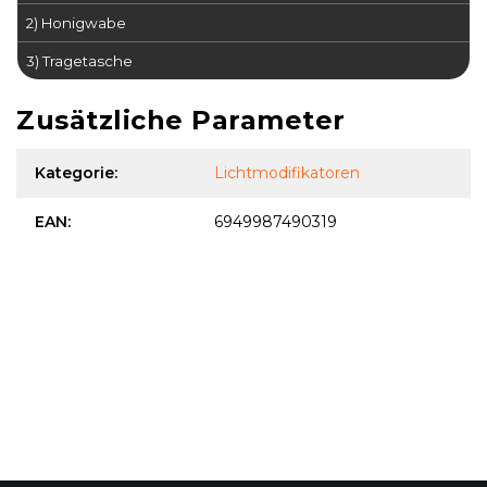
2) Honigwabe
3) Tragetasche
Zusätzliche Parameter
Kategorie
:
Lichtmodifikatoren
EAN
:
6949987490319