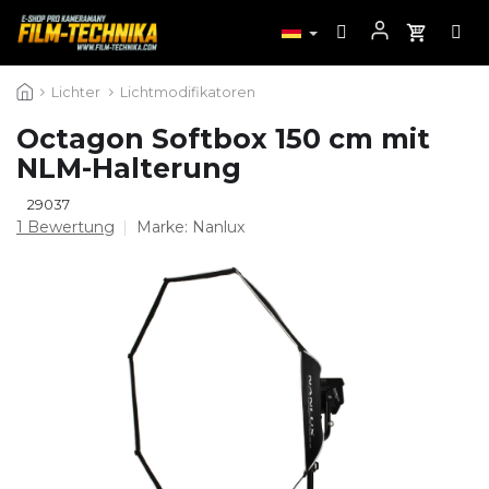
Zum
Lichter
Lichtmodifikatoren
Inhalt
springen
Octagon Softbox 150 cm mit
NLM-Halterung
29037
Die
1 Bewertung
Marke:
Nanlux
durchschnittliche
Produktbewertung
ist
5,0
von
5
Sternen.