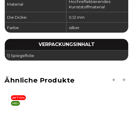
Hochreflektierendes
Material
Kunststoffmaterial
Die Dicke:
0,12 mm
Farbe:
silber
VERPACKUNGSINHALT
1) Spiegelfolie
Previous
Next
AKTION
NEU