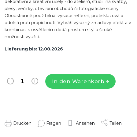
dekorativní a kreativní účely - do ateliérů, studií, na svatby,
plesy, večírky, otevírání obchodů či fotografické scény.
Oboustranně použitelná, vysoce reflexní, protiskluzová a
odolná proti propíchnutí. Vytváří výrazný zrcadlový efekt a v
kombinaci s osvětlením dodá prostoru styl a široké
možnosti využití.
Lieferung bis:
12.08.2026
In den Warenkorb
Drucken
Fragen
Ansehen
Teilen