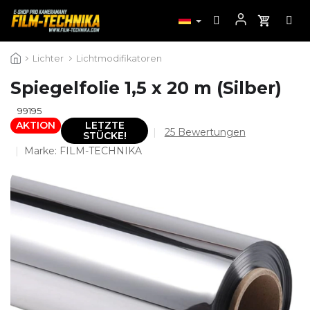
Zum
Lichter
Lichtmodifikatoren
Inhalt
springen
Spiegelfolie 1,5 x 20 m (Silber)
99195
AKTION
LETZTE
Die
25 Bewertungen
STÜCKE!
durchschnittliche
Marke:
FILM-TECHNIKA
Produktbewertung
ist
4,1
von
5
Sternen.